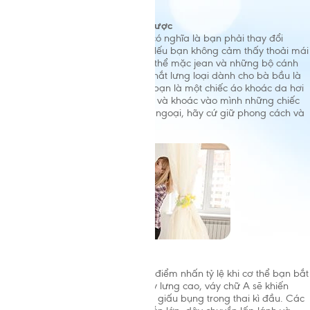
mẹ đấy.
Giữ lại những bộ cánh còn mặc được
Có một em bé trong bụng không có nghĩa là bạn phải thay đổi
nguyên cả tủ quần áo của mình. Nếu bạn không cảm thấy thoải mái
khi mặc váy hoặc đầm, thì vẫn có thể mặc jean và những bộ cánh
mình yêu thích, chỉ cần một chiếc thắt lưng loại dành cho bà bầu là
ổn cả thôi. Nếu món đồ cưng của bạn là một chiếc áo khoác da hơi
bó sát thì đừng nhét nó vào đáy tủ và khoác vào mình những chiếc
áo len rộng hay áo blouse kiểu bà ngoại, hãy cứ giữ phong cách và
gu ăn mặc của chính mình.
>
Ăn gian bằng tỷ lệ
Đừng ngại ăn gian một xíu với vài điểm nhấn tỷ lệ khi cơ thể bạn bắt
đầu thay đổi nhé. Những chiếc váy lưng cao, váy chữ A sẽ khiến
hông trông quyến rũ hơn và có thể giấu bụng trong thai kì đầu. Các