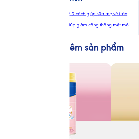
Làm sao để sữa mẹ về nhiều? 9 cách giúp sữa mẹ về tràn
trề, cho bé bú no
Cách massage cho bà bầu giúp giảm căng thẳng mệt mỏi
Tổ chức Y Tế Thế Giới (WHO) khuyến cáo nên nuôi con bằn
được 2 tuổi. Cho trẻ bú bình hoặc dùng thức ăn, thức uốn
không cần thiết và sẽ có ảnh hưởng không tốt đến việc n
Tham khảo thêm sản phẩm
tháng tuổi, trẻ cần được cho ăn thức ăn bổ sung phù hợp v
mẹ cho đến 2 tuổi. Hãy gặp bác sĩ để được tư vấn trước 
dinh dưỡng công thức hoặc nếu bạn gặp vấn đề khi cho c