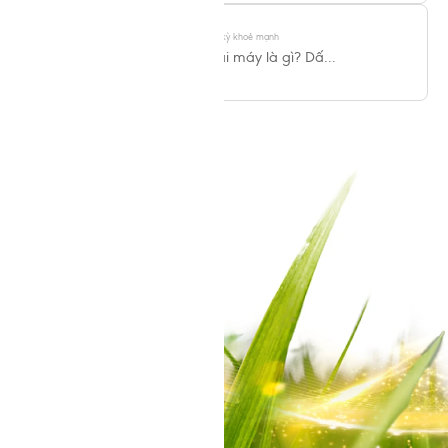
Thai kỳ khoẻ mạnh
Thai máy là gì? Dấ...