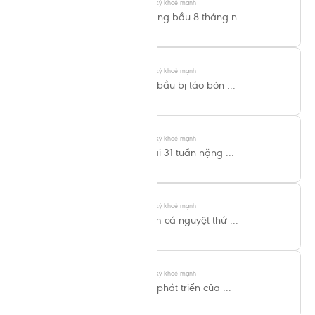
Thai kỳ khoẻ mạnh
Mang bầu 8 tháng n...
Thai kỳ khoẻ mạnh
Bà bầu bị táo bón ...
Thai kỳ khoẻ mạnh
Thai 31 tuần nặng ...
Thai kỳ khoẻ mạnh
Tam cá nguyệt thứ ...
Thai kỳ khoẻ mạnh
Sự phát triển của ...