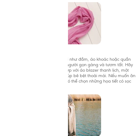
>
Dài một tí mà lại hay
Khi chọn những trang phục hơi dài như đầm, áo khoác hoặc quần
dài có thể giúp bạn có một dáng người gọn gàng và tươm tất. Hãy
thử một chiếc đầm maxi dài kết hợp với áo blazer thanh lịch, một
chiếc vòng cổ cá tính và một đôi búp bê bệt thoải mái. Nếu muốn ăn
gian để mình trông gọn hơn bạn có thể chọn những họa tiết có sọc
dọc chẳng hạn