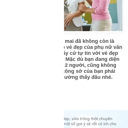
Từ lâu mình hạc xương mai đã không còn là
tiêu chuẩn duy nhất cho vẻ đẹp của phụ nữ văn
phòng, vì vậy mẹ bầu hãy cứ tự tin với vẻ đẹp
viên mãn của mình nhé. Mặc dù bạn đang diện
quần áo để vừa cho tận 2 người, cũng không
có nghĩa là trang phục công sở của bạn phải
theo kiểu thùng thình thường thấy đâu nhé.
Mẹ bầu hoàn toàn có thể vừa đẹp, vừa trông thật chuyên
nghiệp khi đi làm. Dưới đây là một số gợi ý sẽ rất có ích cho