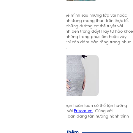
>
Tôn vinh đường cong của bạn
Bạn không cần phải che giấu cơ thể mình sau những lớp vải hoặc
quần áo rộng thùng thình chỉ vì mình đang mang thai. Trên thực tế,
mang thai là lúc lý tưởng để khoe những đường cơ thể tuyệt vời
chứa đựng sự sống đang hình thành bên trong đấy! Hãy tự hào khoe
chiếc bụng tuyệt đẹp của bạn với những trang phục ôm hoặc váy
bút chì. Chẳng cần quy tắc gì cả, chỉ cần đảm bảo rằng trang phục
co giãn thoải mái khi mặc là được.
>
Cho dù bạn thích phong cách gì, bạn hoàn toàn có thể tận hưởng
thai kì của mình một cách trọn vẹn với
Frisomum
. Cùng với
Frisomum, hãy cho mọi người thấy bạn đang tận hưởng hành trình
làm mẹ của bạn ra sao.
Xem thêm