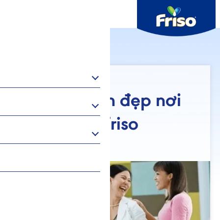
Thai kỳ khoẻ mạnh
03/04/2026
Bầu mà vẫn đẹp nơi
công sở | Friso
Author: Friso