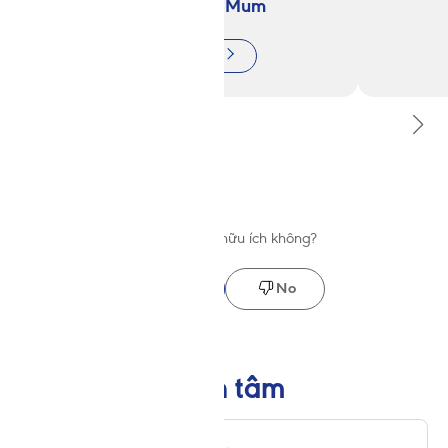
®
Sữa Friso
Gold Mum
Tìm hiểu thêm
Trang này có hữu ích không?
Yes
No
Có thể mẹ quan tâm