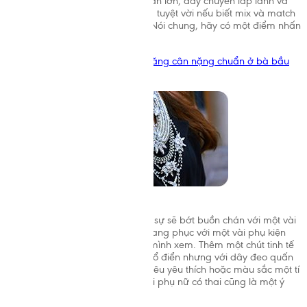
phụ kiện nổi bật như một chiếc nhẫn lớn, dây chuyền lấp lánh và
đầy màu sắc cũng là lựa chọn khá tuyệt vời nếu biết mix và match
với nhau cùng với một chút tự tin. Nói chung, hãy có một điểm nhấn
nổi bật trên tổng thể là ổn.
>>> Có thể bạn quan tâm:
Bảng tăng cân nặng chuẩn ở bà bầu
theo từng giai đoạn
>
Thêm một chút cá tính
Những bộ trang phục công sở lịch sự sẽ bớt buồn chán với một vài
điểm nhấn nổi bật, hãy thử phối trang phục với một vài phụ kiện
trang nhã nhưng đầy cá tính của mình xem. Thêm một chút tinh tế
bằng một chiếc đồng hồ đeo tay cổ điển nhưng với dây đeo quấn
tay lạ mắt, buộc một chiếc khăn thêu yêu thích hoặc màu sắc một tí
với nước sơn móng tay an toàn với phụ nữ có thai cũng là một ý
tưởng không tồi đâu.