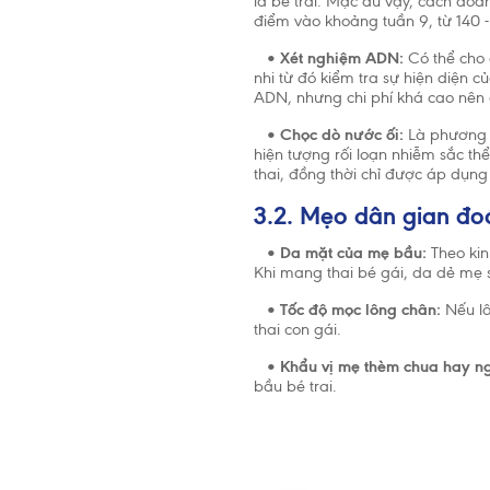
là bé trai. Mặc dù vậy, cách đoán 
điểm vào khoảng tuần 9, từ 140 -
•
Xét nghiệm ADN:
Có thể cho 
nhi từ đó kiểm tra sự hiện diện c
ADN, nhưng chi phí khá cao nên
•
Chọc dò nước ối:
Là phương p
hiện tượng rối loạn nhiễm sắc th
thai, đồng thời chỉ được áp dụng 
3.2. Mẹo dân gian đoán
•
Da mặt của mẹ bầu:
Theo kin
Khi mang thai bé gái, da dẻ mẹ s
•
Tốc độ mọc lông chân:
Nếu lô
thai con gái.
•
Khẩu vị mẹ thèm chua hay ng
bầu bé trai.