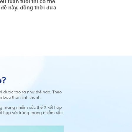
u tuần tuổi thì có thể
n đề này, đồng thời đưa
o?
 nhi được tạo ra như thế nào. Theo
hi bào thai hình thành.
rùng mang nhiễm sắc thể X kết hợp
 kết hợp với trứng mang nhiễm sắc