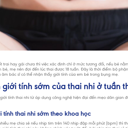
cần được cho ăn thức ăn bổ sung phù hợp với lứa tuổi kết hợp với bú 
. Hãy gặp bác sĩ để được tư vấn trước khi quyết định dùng sản phẩm
g thức hoặc nếu bạn gặp vấn đề khi cho con bú.
ết trai hay gái chưa thì việc xác định chỉ ở mức tương đối, nếu bé nằm
m bé, mẹ nên đợi đến lúc thai được 18 tuần. Đây là thời điểm bộ phận
êu âm bác sĩ có thể nhận thấy giới tính của em bé trong bụng mẹ.
giới tính sớm của thai nhi ở tuần t
 giới tính thai nhi từ áp dụng công nghệ hiện đại đến mẹo dân gian 
i tính thai nhi sớm theo khoa học
iều mẹ chia sẻ nếu nhịp tim trên 140 nhịp đập mỗi phút (bpm) thì tha