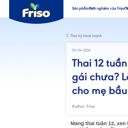
Sản phẩm
Kinh nghiệm của Friso
Ch
®
®
Thai kỳ khoẻ mạnh
®
®
03/04/2026
Thai 12 tuần
gái chưa? L
cho mẹ bầu
Author: Friso
Mang thai tuần 12, xen