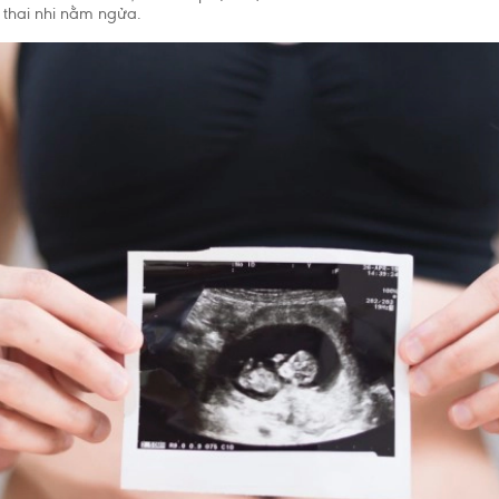
i thai nhi nằm ngửa.
Chấp nhận và 
 Tế Thế Giới (WHO) khuyến cáo nên nuôi con bằng sữa mẹ cho đến kh
o trẻ bú bình hoặc dùng thức ăn, thức uống khác trong 6 tháng đầu l
và sẽ có ảnh hưởng không tốt đến việc nuôi con bằng sữa mẹ. Sau sá