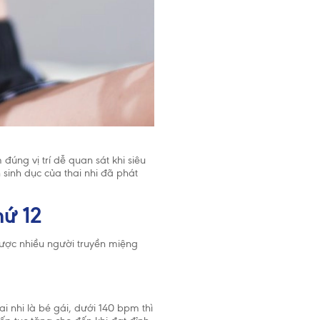
sữa mẹ cho
 dinh
 đúng vị trí dễ quan sát khi siêu
 sinh dục của thai nhi đã phát
hứ 12
được nhiều người truyền miệng
i nhi là bé gái, dưới 140 bpm thì