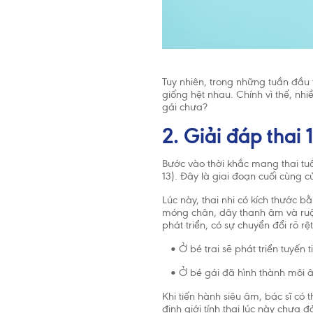
Tuy nhiên, trong những tuần đầu t
giống hệt nhau. Chính vì thế, nhi
gái chưa?
2. Giải đáp thai 
Bước vào thời khắc mang thai tuầ
13). Đây là giai đoạn cuối cùng c
Lúc này, thai nhi có kích thước 
móng chân, dây thanh âm và ruột 
phát triển, có sự chuyển đổi rõ rệ
• Ở bé trai sẽ phát triển tuyến tiề
• Ở bé gái đã hình thành môi â
Khi tiến hành siêu âm, bác sĩ có 
định giới tính thai lúc này chưa