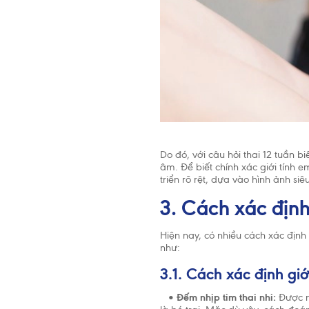
tuổi, trẻ 
đến 2 tuổi
dưỡng côn
Do đó, với câu hỏi thai 12 tuần bi
âm. Để biết chính xác giới tính e
triển rõ rệt, dựa vào hình ảnh si
3. Cách xác định 
Hiện nay, có nhiều cách xác định
như:
3.1. Cách xác định giớ
•
Đếm nhịp tim thai nhi:
Được nh