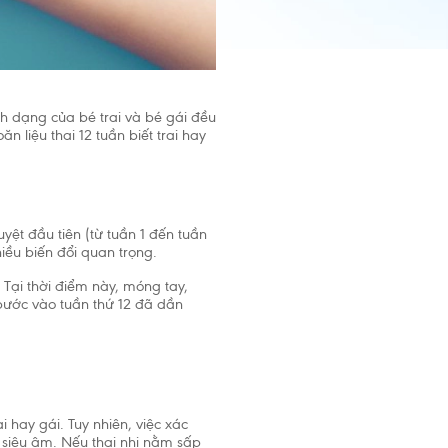
ình dạng của bé trai và bé gái đều
n liệu thai 12 tuần biết trai hay
yệt đầu tiên (từ tuần 1 đến tuần
hiều biến đổi quan trọng.
 Tại thời điểm này, móng tay,
 bước vào tuần thứ 12 đã dần
i hay gái. Tuy nhiên, việc xác
i siêu âm. Nếu thai nhi nằm sấp