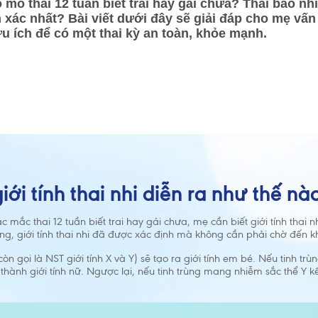
mò thai 12 tuần biết trai hay gái chưa? Thai bao nhiê
h xác nhất? Bài viết dưới đây sẽ giải đáp cho mẹ vấ
u ích để có một thai kỳ an toàn, khỏe mạnh.
giới tính thai nhi diễn ra như thế nà
hắc mắc thai 12 tuần biết trai hay gái chưa, mẹ cần biết giới tính thai
ứng, giới tính thai nhi đã được xác định mà không cần phải chờ đến k
òn gọi là NST giới tính X và Y) sẽ tạo ra giới tính em bé. Nếu tinh t
h thành giới tính nữ. Ngược lại, nếu tinh trùng mang nhiễm sắc thể Y