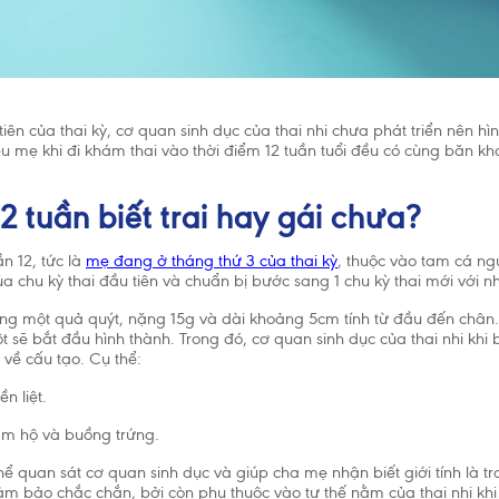
iên của thai kỳ, cơ quan sinh dục của thai nhi chưa phát triển nên h
ều mẹ khi đi khám thai vào thời điểm 12 tuần tuổi đều có cùng băn khoă
12 tuần biết trai hay gái chưa?
n 12, tức là
mẹ đang ở tháng thứ 3 của thai kỳ
, thuộc vào tam cá ngu
ủa chu kỳ thai đầu tiên và chuẩn bị bước sang 1 chu kỳ thai mới với n
bằng một quả quýt, nặng 15g và dài khoảng 5cm tính từ đầu đến chân.
sẽ bắt đầu hình thành. Trong đó, cơ quan sinh dục của thai nhi khi
t về cấu tạo. Cụ thể:
n liệt.
m hộ và buồng trứng.
thể quan sát cơ quan sinh dục và giúp cha mẹ nhận biết giới tính là tra
 đảm bảo chắc chắn, bởi còn phụ thuộc vào tư thế nằm của thai nhi kh