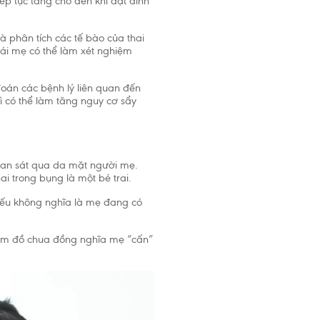
tiếp tục tăng cho đến khi đạt đỉnh
 phân tích các tế bào của thai
 gái mẹ có thể làm xét nghiệm
oán các bệnh lý liên quan đến
vì có thể làm tăng nguy cơ sẩy
quan sát qua da mặt người mẹ.
i trong bụng là một bé trai.
nếu không nghĩa là mẹ đang có
hèm đồ chua đồng nghĩa mẹ “cấn”