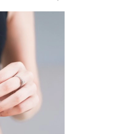
đóng
i trẻ được
à không
u tháng