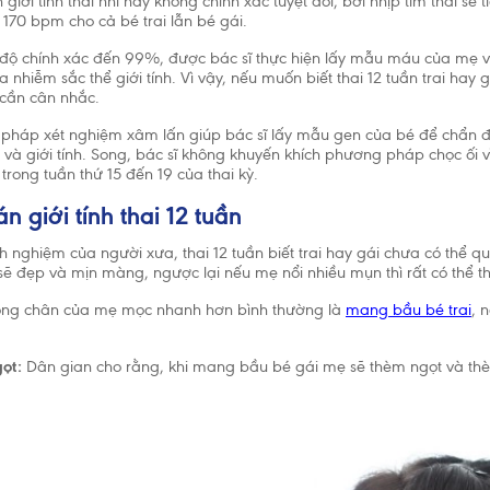
giới tính thai nhi này không chính xác tuyệt đối, bởi nhịp tim thai sẽ 
 170 bpm cho cả bé trai lẫn bé gái.
độ chính xác đến 99%, được bác sĩ thực hiện lấy mẫu máu của mẹ và
ủa nhiễm sắc thể giới tính. Vì vậy, nếu muốn biết thai 12 tuần trai hay
 cần cân nhắc.
háp xét nghiệm xâm lấn giúp bác sĩ lấy mẫu gen của bé để chẩn đ
ể và giới tính. Song, bác sĩ không khuyến khích phương pháp chọc ối 
trong tuần thứ 15 đến 19 của thai kỳ.
 giới tính thai 12 tuần
h nghiệm của người xưa, thai 12 tuần biết trai hay gái chưa có thể 
ẽ đẹp và mịn màng, ngược lại nếu mẹ nổi nhiều mụn thì rất có thể tha
ng chân của mẹ mọc nhanh hơn bình thường là
mang bầu bé trai
, 
ọt:
Dân gian cho rằng, khi mang bầu bé gái mẹ sẽ thèm ngọt và t