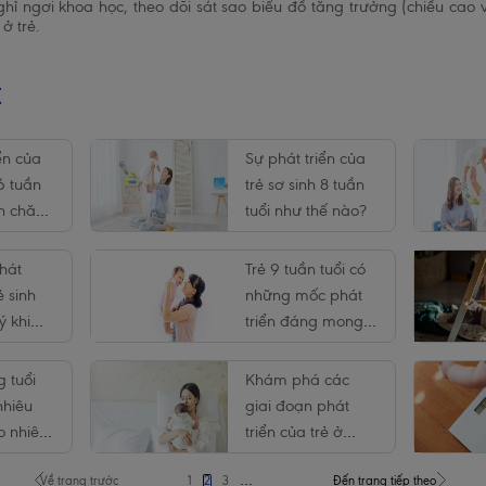
nghỉ ngơi khoa học, theo dõi sát sao biểu đồ tăng trưởng (chiều ca
ở trẻ.
t
ển của
Sự phát triển của
 6 tuần
trẻ sơ sinh 8 tuần
ch chăm
tuổi như thế nào?
hát
Trẻ 9 tuần tuổi có
ẻ sinh
những mốc phát
ý khi
triển đáng mong
chờ nào?
g tuổi
Khám phá các
nhiêu
giai đoạn phát
o nhiêu
triển của trẻ ở
WHO?
năm đầu tiên
…
P
P
C
P
N
Về trang trước
1
2
3
Đến trang tiếp theo