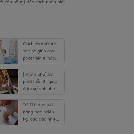
o và cân nặng) đến cách nhận biết
Cách chơi với trẻ
sơ sinh giúp con
phát triển trí não
tốt
[Khám phá] Sự
phát triển thị giác
ở trẻ sơ sinh như
thế nào?
Trẻ 11 tháng tuổi
nặng bao nhiêu
kg, cao bao nhiêu
cm?