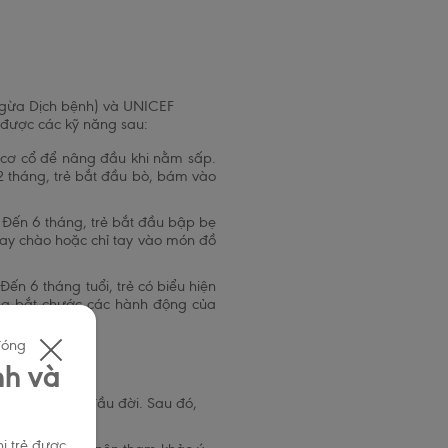
 ngừa Dịch bệnh) và UNICEF
t được các kỹ năng sau:
t cơ cổ để nâng đầu khi nằm sấp.
12 tháng, trẻ bắt đầu bò, bám vào
 Đến 6 tháng, trẻ bắt đầu bập bẹ
 tay chào hoặc chỉ tay vào món đồ
ến 6 tháng tuổi, trẻ có biểu hiện
gắng bắt chước các hành động của
đóng
nh và
trong 6 tháng đầu đời. Sau đó,
i trẻ được