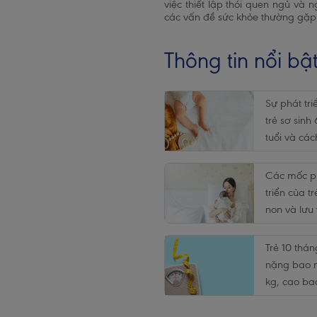
việc thiết lập thói quen ngủ và 
các vấn đề sức khỏe thường gặp 
Thông tin nổi bậ
Sự phát tri
trẻ sơ sinh
tuổi và cá
sóc
Các mốc p
triển của tr
non và lưu 
chăm sóc
Trẻ 10 thán
nặng bao 
kg, cao ba
cm theo 
Pagination