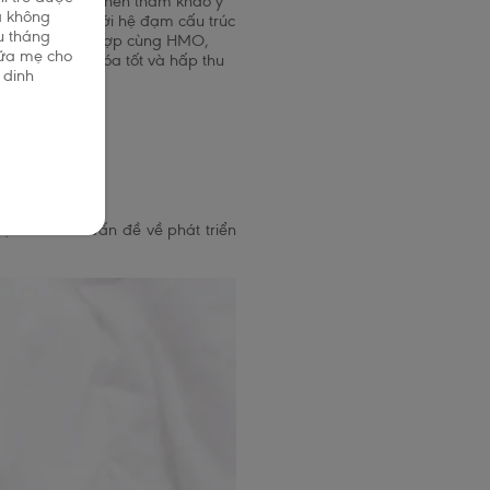
ể cho bé bú, mẹ nên tham khảo ý
à không
bụng
, dễ tiêu với hệ đạm cấu trúc
u tháng
plex (MLC) kết hợp cùng HMO,
sữa mẹ cho
 giúp bé tiêu hóa tốt và hấp thu
 dinh
iện sớm các vấn đề về phát triển