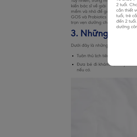
Tuy nhiên, trong một số trường h
2 tuổi. Ch
kiến bác sĩ về giải pháp dinh dư
cần thiết 
mềm và nhỏ để giảm áp lực lên h
tuổi, trẻ 
GOS và Probiotics sẽ giúp mô phỏ
đến 2 tuổi
trọn vẹn dưỡng chất để phát triển
dưỡng côn
3. Những lưu ý k
Dưới đây là những lưu ý quan t
Tuân thủ lịch tiêm chủng cho t
Đưa bé đi khám định kỳ để th
nếu có.