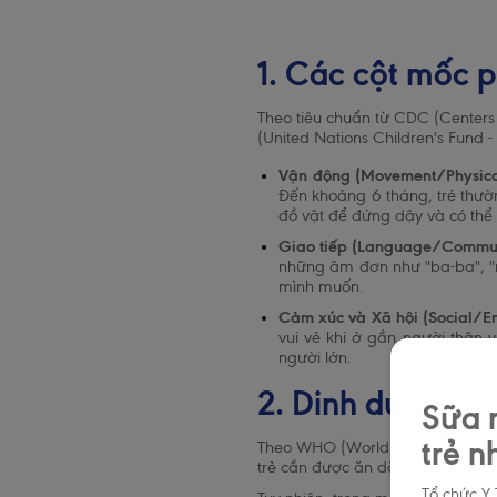
1. Các cột mốc p
Theo tiêu chuẩn từ CDC (Centers
(United Nations Children's Fund 
Vận động (Movement/Physica
Đến khoảng 6 tháng, trẻ thườn
đồ vật để đứng dậy và có thể
Giao tiếp (Language/Commun
những âm đơn như "ba-ba", "ma
mình muốn.
Cảm xúc và Xã hội (Social/Em
vui vẻ khi ở gần người thân 
người lớn.
2. Dinh dưỡng ch
Sữa m
trẻ n
Theo WHO (World Health Organizat
trẻ cần được ăn dặm kết hợp với 
Tổ chức Y