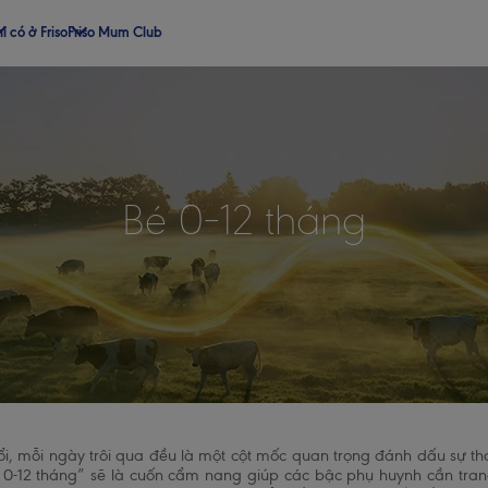
ỉ có ở Friso
Friso Mum Club
Bé 0–12 tháng
ổi, mỗi ngày trôi qua đều là một cột mốc quan trọng đánh dấu sự th
0-12 tháng” sẽ là cuốn cẩm nang giúp các bậc phụ huynh cần trang