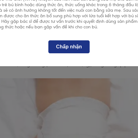
ợp như cơ địa mẹ ít sữa, sữa về chậm hoặc vì lý do y khoa không th
o trẻ bú bình hoặc dùng thức ăn, thức uống khác trong 6 tháng đầu l
ỡng thay thế an toàn. Khi lựa chọn, mẹ hãy ưu tiên các dòng
sữa êm 
và sẽ có ảnh hưởng không tốt đến việc nuôi con bằng sữa mẹ. Sau sá
ệ tiêu hóa non nớt. Các công thức tiên tiến bổ sung Milk Lipid Com
cần được cho ăn thức ăn bổ sung phù hợp với lứa tuổi kết hợp với bú 
ng lợi ích của sữa mẹ, hỗ trợ hệ vi sinh đường ruột khỏe mạnh, từ đó
. Hãy gặp bác sĩ để được tư vấn trước khi quyết định dùng sản phẩm
 toàn diện.
g thức hoặc nếu bạn gặp vấn đề khi cho con bú.
hi chăm sóc trẻ 0-12 tháng tuổi
rọng để cha mẹ đồng hành cùng con trong năm đầu đời:
Chấp nhận
rẻ theo khuyến cáo của Bộ Y tế.
eo dõi sự tăng trưởng (chiều cao, cân nặng), đồng thời giúp phát h