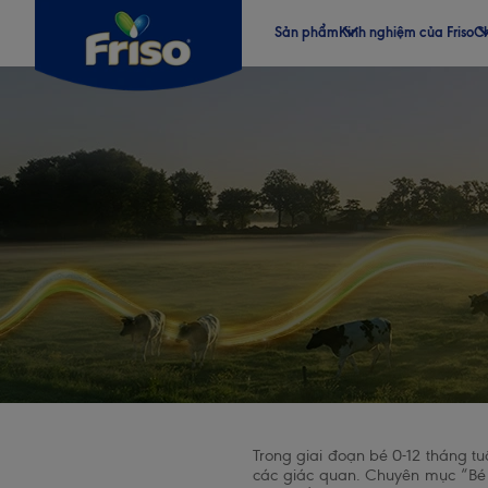
Sản phẩm
Kinh nghiệm của Friso
Ch
®
®
®
®
Trong giai đoạn bé 0-12 tháng tu
các giác quan. Chuyên mục “Bé 