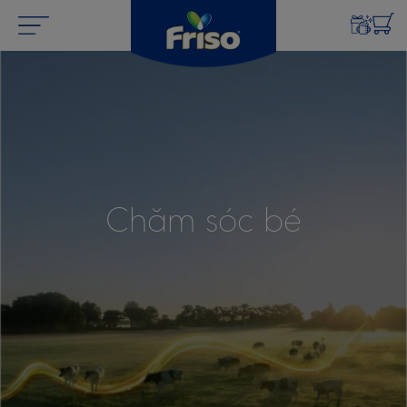
Chăm sóc bé