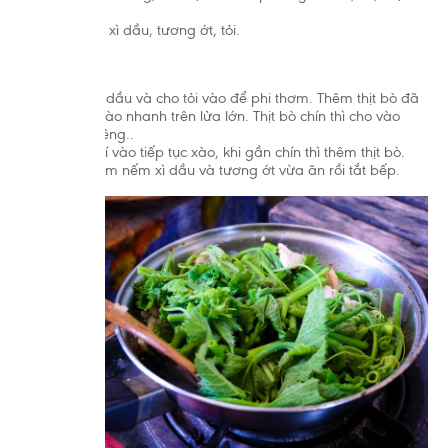
dầu ăn.
Các gia vị xì dầu, tương ớt, tỏi.
Chế biến:
Đun nóng dầu và cho tỏi vào để phi thơm. Thêm thịt bò đã
ướp vào xào nhanh trên lửa lớn. Thịt bò chín thì cho vào
một đĩa riêng..
Cho rau bí vào tiếp tục xào, khi gần chín thì thêm thịt bò.
Sau đó nêm nếm xì dầu và tương ớt vừa ăn rồi tắt bếp.