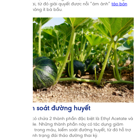
phân ra ngoài, từ đó giải quyết được nỗi “ám ảnh”
táo bón
thai kỳ
của không ít bà bầu.
2.3. Kiểm soát đường huyết
Trong rau bí có chứa 2 thành phần đặc biệt là Ethyl Acetate và
Polysaccharide. Những thành phần này có tác dụng giảm
lượng đường trong máu, kiểm soát đường huyết, từ đó hỗ trợ
ngăn ngừa tình trạng đái tháo đường thai kỳ.