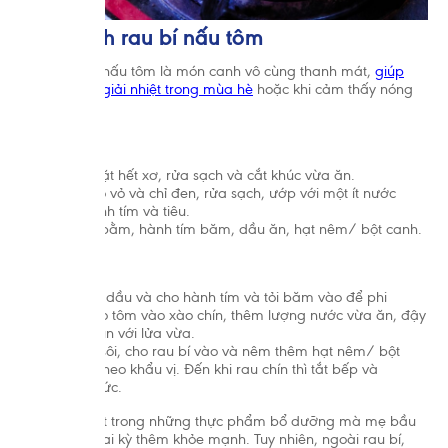
3.3. Canh rau bí nấu tôm
Canh rau bí nấu tôm là món canh vô cùng thanh mát,
giúp
các mẹ bầu giải nhiệt trong mùa hè
hoặc khi cảm thấy nóng
trong người.
Chuẩn bị:
Rau bí nhặt hết xơ, rửa sạch và cắt khúc vừa ăn.
Tôm lột bỏ vỏ và chỉ đen, rửa sạch, ướp với một ít nước
mắm, hành tím và tiêu.
Gia vị tỏi bằm, hành tím băm, dầu ăn, hạt nêm/ bột canh.
Chế biến:
Đun nóng dầu và cho hành tím và tỏi băm vào để phi
thơm. Cho tôm vào xào chín, thêm lượng nước vừa ăn, đậy
nắp và đun với lửa vừa.
Khi nước sôi, cho rau bí vào và nêm thêm hạt nêm/ bột
canh tùy theo khẩu vị. Đến khi rau chín thì tắt bếp và
thưởng thức.
Rau bí là một trong những thực phẩm bổ dưỡng mà mẹ bầu
nên ăn để thai kỳ thêm khỏe mạnh. Tuy nhiên, ngoài rau bí,