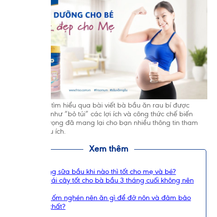
Bạn đọc vừa tìm hiểu qua bài viết bà bầu ăn rau bí được
không, cũng như “bỏ túi” các lợi ích và công thức chế biến
món ăn. Hy vọng đã mang lại cho bạn nhiều thông tin tham
khảo thật hữu ích.
Xem thêm
Nên uống sữa bầu khi nào thì tốt cho mẹ và bé?
10 loại trái cây tốt cho bà bầu 3 tháng cuối không nên
bỏ qua
Mẹ bầu ốm nghén nên ăn gì để đỡ nôn và đảm bảo
dưỡng chất?