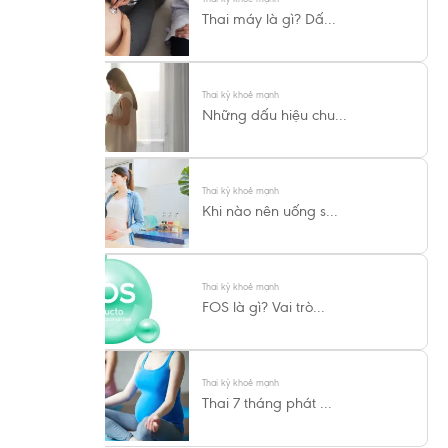
Thai máy là gì? Dấ...
Thai kỳ khoẻ mạnh
Những dấu hiệu chu...
Thai kỳ khoẻ mạnh
Khi nào nên uống s...
Thai kỳ khoẻ mạnh
FOS là gì? Vai trò...
Thai kỳ khoẻ mạnh
Thai 7 tháng phát ...