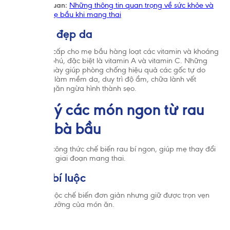
>> Tin liên quan:
Những thông tin quan trọng về sức khỏe và
tâm lý của mẹ bầu khi mang thai
2.5. Làm đẹp da
Rau bí cung cấp cho mẹ bầu hàng loạt các vitamin và khoáng
chất phong phú, đặc biệt là vitamin A và vitamin C. Những
thành phần này giúp phòng chống hiệu quả các gốc tự do
trong cơ thể, làm mềm da, duy trì độ ẩm, chữa lành vết
thương và ngăn ngừa hình thành sẹo.
3. Gợi ý các món ngon từ rau
bí cho bà bầu
Dưới đây là công thức chế biến rau bí ngon, giúp mẹ thay đổi
khẩu vị trong giai đoạn mang thai.
3.1. Rau bí luộc
Chấp nh
Món rau bí luộc chế biến đơn giản nhưng giữ được trọn vẹn
giá trị dinh dưỡng của món ăn.
Chuẩn bị: