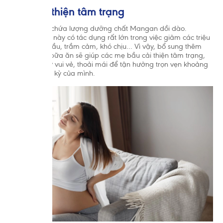
2.4. Cải thiện tâm trạng
Trong rau bí chứa lượng dưỡng chất Mangan dồi dào.
Khoáng chất này có tác dụng rất lớn trong việc giảm các triệu
chứng đau đầu, trầm cảm, khó chịu… Vì vậy, bổ sung thêm
rau bí trong bữa ăn sẽ giúp các mẹ bầu cải thiện tâm trạng,
tăng thêm sự vui vẻ, thoải mái để tận hưởng trọn vẹn khoảng
thời gian thai kỳ của mình.