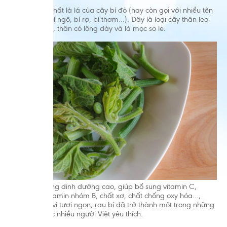
Rau bí thực chất là lá của cây bí đỏ (hay còn gọi với nhiều tên
như bí sáp, bí ngô, bí rợ, bí thơm…). Đây là loại cây thân leo
nhờ tua cuốn, thân có lông dày và lá mọc so le.
Với hàm lượng dinh dưỡng cao, giúp bổ sung vitamin C,
vitamin A
, vitamin nhóm B, chất xơ, chất chống oxy hóa…,
cùng hương vị tươi ngon, rau bí đã trở thành một trong những
món ăn được nhiều người Việt yêu thích.