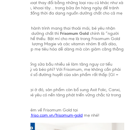
mẹ nên linh hoạt thay đổi bằng những loại rau củ khác như xà
lách, cà chua, khoai tây… trong bữa ăn hàng ngày để tránh
nhàm chán, đồng thời đa dạng nguồn dưỡng chất cho cả mẹ
và bé.
Ngoài ra, để hành trình mang thai thoải mái, bé yêu nhận
được đầy đủ dưỡng chất thì
Frisomum Gold
chính là “người
bạn” không thể thiếu. Bật mí cho mẹ là trong Frisomum Gold
có chứa hàm lượng Magie và các vitamin nhóm B dồi dào,
không chỉ giúp mẹ tiêu hóa dễ dàng mà còn giảm căng thẳng
hiệu quả.
Mẹ lo lắng uống sữa bầu nhiều sẽ làm tăng nguy cơ tiểu
đường thai kỳ và béo phì? Với Frisomum, mẹ không cần phải
lo lắng bởi chỉ số đường huyết của sản phẩm rất thấp (GI =
25).
Chưa dừng lại ở đó, sản phẩm còn bổ sung Axit Folic, Canxi,
DHA… giúp bé yêu có nền tảng phát triển vững chắc từ trong
bụng mẹ.
Khám phá thêm về Frisomum Gold tại
https://www.friso.com.vn/frisomum-gold
mẹ nhé!