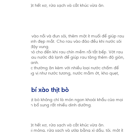
Tổ chức Y Tế Thế Giới (WHO) khuyến cáo nên nuôi con bằn
Rau bí nhặt hết xơ, rửa sạch và cắt khúc vừa ăn.
đến khi trẻ được 2 tuổi. Cho trẻ bú bình hoặc dùng thức ăn,
Đá lạnh.
khác trong 6 tháng đầu là không cần thiết và sẽ có ảnh hưở
Muối.
đến việc nuôi con bằng sữa mẹ. Sau sáu tháng tuổi, trẻ cần
thức ăn bổ sung phù hợp với lứa tuổi kết hợp với bú sữa mẹ 
Chế biến:
Hãy gặp bác sĩ để được tư vấn trước khi quyết định dùng s
dưỡng công thức hoặc nếu bạn gặp vấn đề khi cho con bú.
Cho nước vào nồi và đun sôi, thêm một ít muối để giúp rau
có màu xanh đẹp mắt. Cho rau vào đảo đều khi nước sôi
và không đậy vung.
Đun lửa nhỏ cho đến khi rau chín mềm rồi tắt bếp. Vớt rau
cho vào thau nước đá lạnh để giúp rau tăng thêm độ giòn,
bóng và xanh.
Rau bí luộc thường ăn kèm với nhiều loại nước chấm để
tăng hương vị như nước tương, nước mắm ớt, kho quẹt,
chao…
3.2. Rau bí xào thịt bò
Rau bí xào thịt bò không chỉ là món ngon khoái khẩu của mọi
người mà còn bổ sung rất nhiều dinh dưỡng.
Chuẩn bị:
Rau bí nhặt hết xơ, rửa sạch và cắt khúc vừa ăn.
Thịt bò thái mỏng, rửa sạch và ướp bằng xì dầu, tỏi, một ít