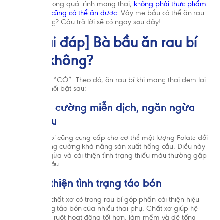
Thế nhưng, trong quá trình mang thai,
không phải thực phẩm
nào mẹ bầu cũng có thể ăn được
. Vậy mẹ bầu có thể ăn rau
bí được không? Câu trả lời sẽ có ngay sau đây!
2. [Giải đáp] Bà bầu ăn rau bí
được không?
Câu trả lời là “CÓ”. Theo đó, ăn rau bí khi mang thai đem lại
nhiều lợi ích nổi bật sau:
2.1. Tăng cường miễn dịch, ngăn ngừa
thiếu máu
Bổ sung rau bí cũng cung cấp cho cơ thể một lượng Folate dồi
dào, giúp tăng cường khả năng sản xuất hồng cầu. Điều này
giúp ngăn ngừa và cải thiện tình trạng thiếu máu thường gặp
ở nhiều bà bầu.
2.2. Cải thiện tình trạng táo bón
Thành phần chất xơ có trong rau bí góp phần cải thiện hiệu
quả tình trạng táo bón của nhiều thai phụ. Chất xơ giúp hệ
thống đường ruột hoạt động tốt hơn, làm mềm và dễ tống