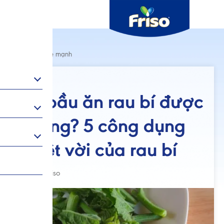
Thai kỳ khoẻ mạnh
03/04/2026
Bà bầu ăn rau bí được
không? 5 công dụng
tuyệt vời của rau bí
Author: Friso