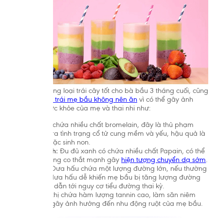
Bên cạnh những loại trái cây tốt cho bà bầu 3 tháng cuối, cũng
có
một số loại trái mẹ bầu không nên ăn
vì có thể gây ảnh
hưởng đến sức khỏe của mẹ và thai nhi như:
Dứa:
Dứa chứa nhiều chất bromelain, đây là thủ phạm
chính gây ra tình trạng cổ tử cung mềm và yếu, hậu quả là
sảy thai hoặc sinh non.
Đu đủ xanh:
Đu đủ xanh có chứa nhiều chất Papain, có thể
khiến tử cung co thắt mạnh gây
hiện tượng chuyển dạ sớm
.
Dưa hấu:
Dưa hấu chứa một lượng đường lớn, nếu thường
xuyên ăn dưa hấu dễ khiến mẹ bầu bị tăng lượng đường
trong máu dẫn tới nguy cơ tiểu đường thai kỳ.
Thị:
Trong thị chứa hàm lượng tannin cao, làm săn niêm
mạc ruột, gây ảnh hưởng đến nhu động ruột của mẹ bầu.