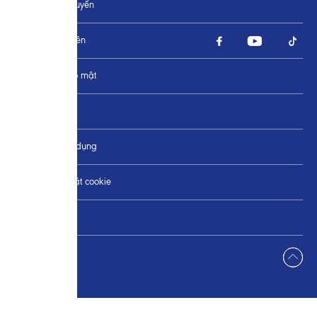
Đặt hàng trực tuyến
Tìm chúng tôi trên
Chính sách bảo mật
Liên hệ
Điều khoản sử dụng
Thay đổi Cài đặt cookie
Sơ đồ trang