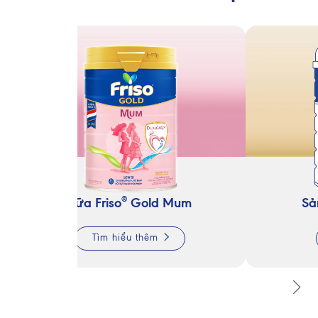
®
Sữa Friso
Gold Mum
Sả
Tìm hiểu thêm