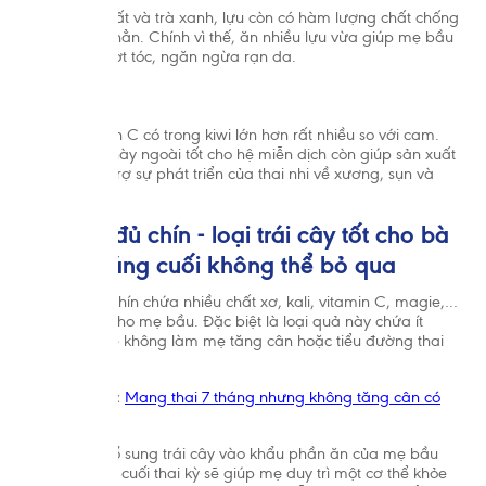
So với việt quất và trà xanh, lựu còn có hàm lượng chất chống
oxy hóa hơn hẳn. Chính vì thế, ăn nhiều lựu vừa giúp mẹ bầu
sáng da, mượt tóc, ngăn ngừa rạn da.
3.9. Kiwi
Lượng vitamin C có trong kiwi lớn hơn rất nhiều so với cam.
Loại vitamin này ngoài tốt cho hệ miễn dịch còn giúp sản xuất
collagen, hỗ trợ sự phát triển của thai nhi về xương, sụn và
mạch máu.
3.10. Đu đủ chín - loại trái cây tốt cho bà
bầu 3 tháng cuối không thể bỏ qua
Trong đu đủ chín chứa nhiều chất xơ, kali, vitamin C, magie,…
rất cần thiết cho mẹ bầu. Đặc biệt là loại quả này chứa ít
đường nên sẽ không làm mẹ tăng cân hoặc tiểu đường thai
kỳ.
>> Xem thêm:
Mang thai 7 tháng nhưng không tăng cân có
sao không?
Có thể nói, bổ sung trái cây vào khẩu phần ăn của mẹ bầu
trong 3 tháng cuối thai kỳ sẽ giúp mẹ duy trì một cơ thể khỏe