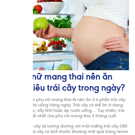
2. Phụ nữ mang thai nên ăn
bao nhiêu trái cây trong ngày?
Lời khuyên cho phụ nữ mang thai là nên ăn 2-4 phần trái cây
trong chế độ ăn uống hàng ngày. Trái cây có thể ăn ở dạng
tươi, đóng hộp, sấy khô hoặc ép nước uống,... Tuy nhiên, trái
cây tươi vẫn tốt nhất cho phụ nữ mang thai 3 tháng cuối.
Một phần trái cây sẽ tương đương với một miếng trái cây (đối
với các loại trái cây có kích thước khoảng một quả bóng tennis