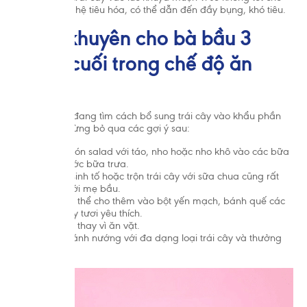
dạ dày và hệ tiêu hóa, có thể dẫn đến đầy bụng, khó tiêu.
5. Lời khuyên cho bà bầu 3
tháng cuối trong chế độ ăn
uống
Nếu mẹ bầu đang tìm cách bổ sung trái cây vào khẩu phần
ăn uống thì đừng bỏ qua các gợi ý sau:
Thử làm món salad với táo, nho hoặc nho khô vào các bữa
ăn nhẹ trước bữa trưa.
Xay nước sinh tố hoặc trộn trái cây với sữa chua cũng rất
phù hợp với mẹ bầu.
Mẹ bầu có thể cho thêm vào bột yến mạch, bánh quế các
loại trái cây tươi yêu thích.
Ăn trái cây thay vì ăn vặt.
Thử làm bánh nướng với đa dạng loại trái cây và thưởng
thức.