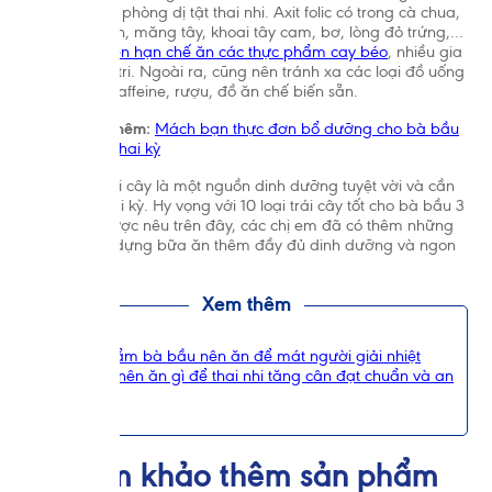
bầu để đề phòng dị tật thai nhi. Axit folic có trong cà chua,
súp lơ xanh, măng tây, khoai tây cam, bơ, lòng đỏ trứng,…
Mẹ bầu nên hạn chế ăn các thực phẩm cay béo
, nhiều gia
vị, giàu natri. Ngoài ra, cũng nên tránh xa các loại đồ uống
có ga và caffeine, rượu, đồ ăn chế biến sẵn.
>> Tìm hiểu thêm:
Mách bạn thực đơn bổ dưỡng cho bà bầu
3 tháng cuối thai kỳ
Có thể nói trái cây là một nguồn dinh dưỡng tuyệt vời và cần
thiết trong thai kỳ. Hy vọng với 10 loại trái cây tốt cho bà bầu 3
tháng cuối được nêu trên đây, các chị em đã có thêm những
gợi ý để xây dựng bữa ăn thêm đầy đủ dinh dưỡng và ngon
miệng.
Xem thêm
Thực phẩm bà bầu nên ăn để mát người giải nhiệt
Mẹ bầu nên ăn gì để thai nhi tăng cân đạt chuẩn và an
toàn
Tham khảo thêm sản phẩm