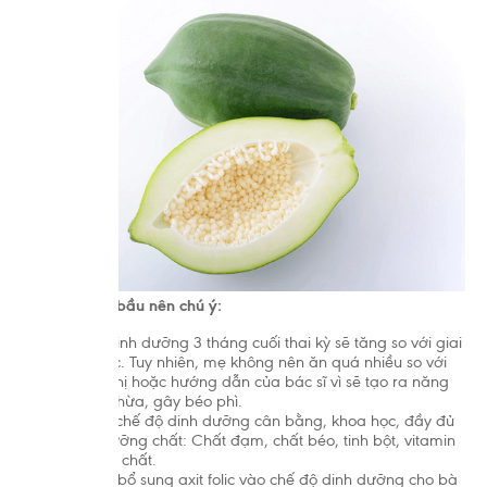
Ngoài ra mẹ bầu nên chú ý:
Nhu cầu dinh dưỡng 3 tháng cuối thai kỳ sẽ tăng so với giai
đoạn trước. Tuy nhiên, mẹ không nên ăn quá nhiều so với
khuyến nghị hoặc hướng dẫn của bác sĩ vì sẽ tạo ra năng
lượng dư thừa, gây béo phì.
Xây dựng chế độ dinh dưỡng cân bằng, khoa học, đầy đủ
4 nhóm dưỡng chất: Chất đạm, chất béo, tinh bột, vitamin
và khoáng chất.
Nên chú ý bổ sung axit folic vào chế độ dinh dưỡng cho bà