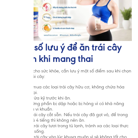
4. Một số lưu ý để ăn trái cây
an toàn khi mang thai
Để đảm bảo cho sức khỏe, cần lưu ý một số điểm sau khi chọn
mua và ăn trái cây:
Nên chọn mua các loại trái cây hữu cơ, không chứa hóa
chất độc hại.
Ngâm và rửa kỹ trước khi ăn.
Gọt bỏ những phần bị dập hoặc bị hỏng vì có khả năng
chứa nhiều vi khuẩn.
Tránh ăn trái cây cắt sẵn. Nếu trái cây đã gọt vỏ, để trong
tủ lạnh quá 4 tiếng thì không nên ăn.
Bảo quản trái cây tươi trong tủ lạnh, tránh xa các loại thực
phẩm tươi sống.
Không ăn trái cây vào lúc khuya muộn vì sẽ không tốt cho