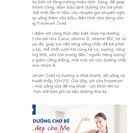
mạnh, giảm táo bón và tăng cường miễn dịch. Song, để giúp
mẹ “về đích” thành công, đảm bảo dinh dưỡng cho bé phát
triển tối ưu về thể chất lẫn trí não, các chuyên gia khuyến nghị
mẹ nên kết hợp uống thêm sữa bầu, điển hình như dòng sữa
bầu chất lượng Frisomum Gold.
Sản phẩm ghi điểm với công thức đặc biệt chứa hệ dưỡng
chất riêng biệt cho bé như Canxi, vitamin D, vitamin B12, Iot và
Axit Folic,… Qua đó, giúp tạo nền tảng vững chắc để bé phát
triển trí não, thị lực, thể chất vượt trội cùng hệ cơ, xương, răng
chắc khỏe. Đồng thời, sữa còn mang đến “nguồn năng lượng”
dồi dào để mẹ giảm căng thẳng, mệt mỏi với các dưỡng chất
Magie và vitamin nhóm B.
Ngoài ra, Frisomum Gold có hương vị nhạt thanh, dễ uống và
chỉ số đường huyết thấp (GI=25). Giờ đây, với sữa Frisomum
Gold mẹ thoải mái uống sữa để mẹ khỏe - con khôn lớn tự
nhiên mà vẫn hạn chế béo phì và tiểu đường thai kỳ.