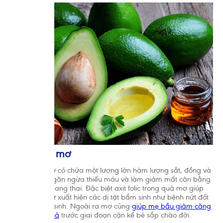
3.6. Quả mơ
Trong quả mơ có chứa một lượng lớn hàm lượng sắt, đồng và
cobalt giúp ngăn ngừa thiếu máu và làm giảm mất cân bằng
oxy hóa khi mang thai. Đặc biệt axit folic trong quả mơ giúp
ngăn ngừa sự xuất hiện các dị tật bẩm sinh như bệnh nứt đốt
sống ở trẻ sơ sinh. Ngoài ra mơ cũng
giúp mẹ bầu giảm căng
thẳng hiệu quả
trước giai đoạn cận kề bé sắp chào đời.