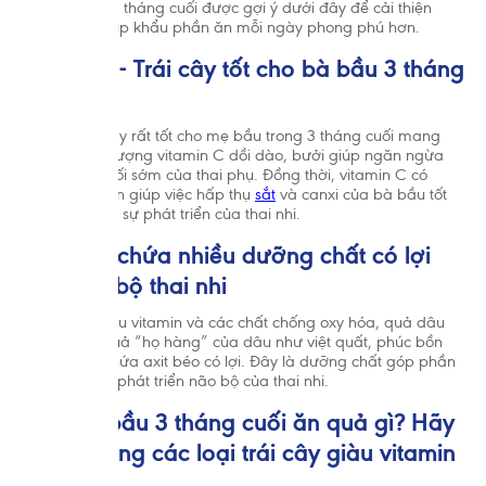
cho mẹ bầu 3 tháng cuối được gợi ý dưới đây để cải thiện
khẩu vị và giúp khẩu phần ăn mỗi ngày phong phú hơn.
3.1. Bưởi - Trái cây tốt cho bà bầu 3 tháng
cuối
Bưởi là trái cây rất tốt cho mẹ bầu trong 3 tháng cuối mang
thai. Nhờ có lượng vitamin C dồi dào, bưởi giúp ngăn ngừa
tình trạng vỡ ối sớm của thai phụ. Đồng thời, vitamin C có
trong bưởi còn giúp việc hấp thụ
sắt
và canxi của bà bầu tốt
hơn, thúc đẩy sự phát triển của thai nhi.
3.2. Dâu chứa nhiều dưỡng chất có lợi
cho não bộ thai nhi
Không chỉ giàu vitamin và các chất chống oxy hóa, quả dâu
và các loại quả “họ hàng” của dâu như việt quất, phúc bồn
tử… còn có chứa axit béo có lợi. Đây là dưỡng chất góp phần
hỗ trợ cho sự phát triển não bộ của thai nhi.
3.3. Mẹ bầu 3 tháng cuối ăn quả gì? Hãy
tăng cường các loại trái cây giàu vitamin
C