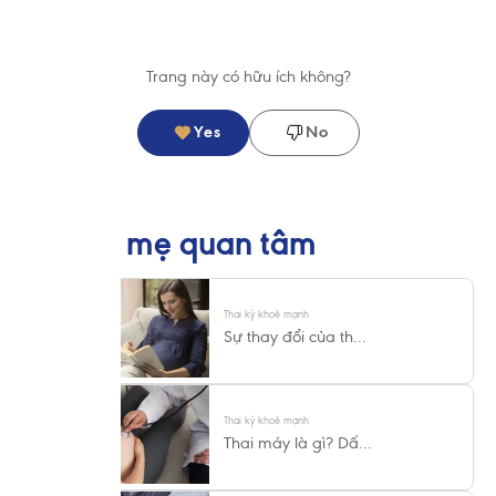
Trang này có hữu ích không?
Yes
No
Có thể mẹ quan tâm
Thai kỳ khoẻ mạnh
Sự thay đổi của th...
Thai kỳ khoẻ mạnh
Thai máy là gì? Dấ...