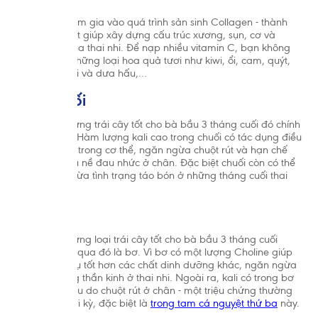
Vitamin C tham gia vào quá trình sản sinh Collagen - thành
phần cần thiết giúp xây dựng cấu trúc xương, sụn, cơ và
mạch máu của thai nhi. Để nạp nhiều vitamin C, bạn không
nên bỏ qua những loại hoa quả tươi như kiwi, ổi, cam, quýt,
dâu tây, chuối và dưa hấu,…
3.4. Chuối
Một trong những trái cây tốt cho bà bầu 3 tháng cuối đó chính
là quả chuối. Hàm lượng kali cao trong chuối có tác dụng điều
hòa huyết áp trong cơ thể, ngăn ngừa chuột rút và hạn chế
tình trạng phù nề đau nhức ở chân. Đặc biệt chuối còn có thể
giúp ngăn ngừa tình trạng táo bón ở những tháng cuối thai
kỳ.
3.5. Bơ
Một trong những loại trái cây tốt cho bà bầu 3 tháng cuối
không thể bỏ qua đó là bơ. Vì bơ có một lượng Choline giúp
cơ thể hấp thụ tốt hơn các chất dinh dưỡng khác, ngăn ngừa
khuyết tật ống thần kinh ở thai nhi. Ngoài ra, kali có trong bơ
giúp giảm đau do chuột rút ở chân - một triệu chứng thường
gặp trong thai kỳ, đặc biệt là
trong tam cá nguyệt thứ ba
này.