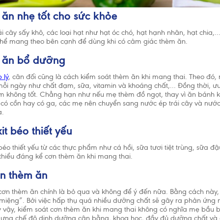
ăn nhẹ tốt cho sức khỏe
 cây sấy khô, các loại hạt như hạt óc chó, hạt hạnh nhân, hạt chia,..
hể mang theo bên cạnh để dùng khi có cảm giác thèm ăn.
 ăn bổ dưỡng
 lý
, cân đối cũng là cách kiểm soát thèm ăn khi mang thai. Theo đó
ỗi ngày như chất đạm, sữa, vitamin và khoáng chất,... Đồng thời, ư
m không tốt. Chẳng hạn như nếu mẹ thèm đồ ngọt, thay vì ăn bánh 
 có cồn hay có ga, các mẹ nên chuyển sang nước ép trái cây và nước
a.
it béo thiết yếu
éo thiết yếu từ các thực phẩm như cá hồi, sữa tươi tiệt trùng, sữa đậ
thiểu đáng kể cơn thèm ăn khi mang thai.
ơn thèm ăn
 cơn thèm ăn chính là bỏ qua và không để ý đến nữa. Bằng cách này,
 miệng”. Bởi việc hấp thụ quá nhiều dưỡng chất sẽ gây ra phản ứng
uy vậy, kiểm soát cơn thèm ăn khi mang thai không có nghĩa mẹ bầu 
dựng chế độ dinh dưỡng cân bằng, khoa học, đầy đủ dưỡng chất và c