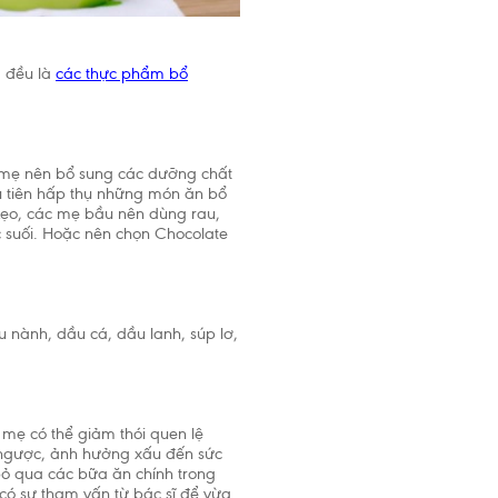
. đều là
các thực phẩm bổ
, mẹ nên bổ sung các dưỡng chất
u tiên hấp thụ những món ăn bổ
kẹo, các mẹ bầu nên dùng rau,
 suối. Hoặc nên chọn Chocolate
u nành, dầu cá, dầu lanh, súp lơ,
 mẹ có thể giảm thói quen lệ
 ngược, ảnh hưởng xấu đến sức
bỏ qua các bữa ăn chính trong
ó sự tham vấn từ bác sĩ để vừa