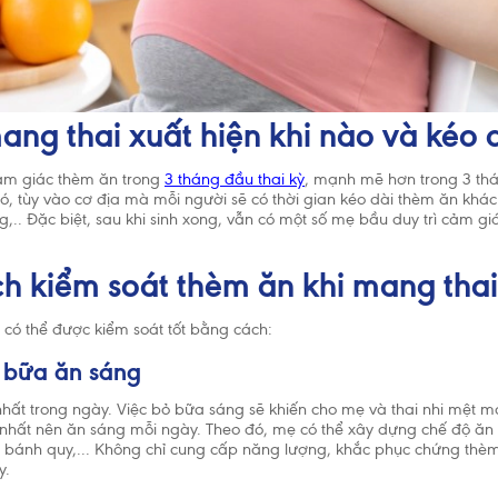
ang thai xuất hiện khi nào và kéo 
ảm giác thèm ăn trong
3 tháng đầu thai kỳ
, mạnh mẽ hơn trong 3 th
ó, tùy vào cơ địa mà mỗi người sẽ có thời gian kéo dài thèm ăn khác
g,.. Đặc biệt, sau khi sinh xong, vẫn có một số mẹ bầu duy trì cảm giá
ách kiểm soát thèm ăn khi mang tha
 có thể được kiểm soát tốt bằng cách:
 bữa ăn sáng
hất trong ngày. Việc bỏ bữa sáng sẽ khiến cho mẹ và thai nhi mệt mỏ
t nhất nên ăn sáng mỗi ngày. Theo đó, mẹ có thể xây dựng chế độ ăn
bánh quy,... Không chỉ cung cấp năng lượng, khắc phục chứng thè
y.