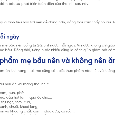
ảm bảo sự phát triển toàn diện của thai nhi sau này.
uá trình tiêu hóa trở nên dễ dàng hơn, đồng thời cảm thấy no lâu.
ỗi ngày
 mẹ bầu nên uống từ 2-2,5 lít nước mỗi ngày. Vì nước không chỉ giúp
mẹ bầu. Đồng thời, uống nước nhiều cũng là cách giúp giảm bớt cảm
c phẩm mẹ bầu nên và không nên ăn 
hèm ăn khi mang thai, mẹ cũng cần biết thực phẩm nào nên và khôn
ầu nên ăn khi mang thai như:
ơm, bún, phở,...
: dầu hạt lanh, quả óc chó,...
, thịt nạc, tôm, cua,...
xanh, chuối, khoai lang,...
in và khoáng chất: cam, nước dừa, cà rốt,...