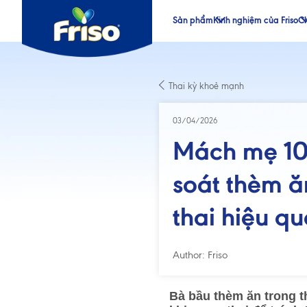
Sản phẩm
Kinh nghiệm của Friso
Ch
®
®
Thai kỳ khoẻ mạnh
®
®
03/04/2026
Mách mẹ 10
soát thèm ă
thai hiệu q
Author: Friso
Bà bầu thèm ăn trong t