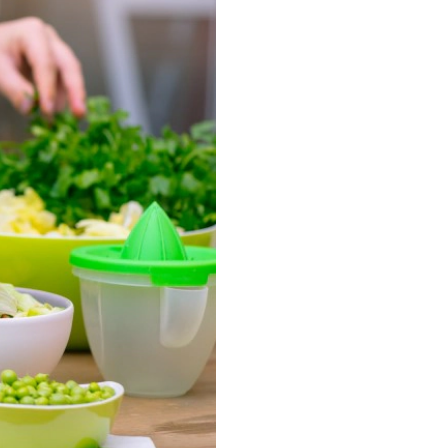
sữa mẹ cho
 dinh