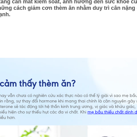
 tăng cân mất kiểm soát, ảnh hưởng đến sức khỏe củ
những cách giảm cơn thèm ăn nhằm duy trì cân nặng
ạnh.
u cảm thấy thèm ăn?
nay vẫn chưa có nghiên cứu xác thực nào có thể lý giải vì sao mẹ bầ
n rằng, sự thay đổi hormone khi mang thai chính là căn nguyên gây r
erone sẽ tác động tới hệ thần kinh trung ương, vị giác và khứu giá
iểu hiện cho sự thiếu hụt các đa vi chất. Khi
mẹ bầu thiếu chất dinh
ều hơn.