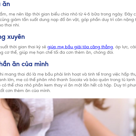
a ăn
phẩm, mẹ nên lập thời gian biểu chia nhỏ từ 4-6 bữa trong ngày. Đây 
ời cũng giảm tần suất dung nạp đồ ăn vặt, góp phần duy trì cân nặng
 thai nhi.
ng xuyên
uốt thời gian thai kỳ sẽ
giúp mẹ bầu giải tỏa căng thẳng
, áp lực, c
ong cơ thể, giúp mẹ hạn chế tối đa cơn thèm ăn, chóng đói.
phần ăn của mình
hi mang thai đó là mẹ bầu phải linh hoạt và tinh tế trong việc hấp th
hanh lớn, mẹ có thể phân nhỏ thanh Socola và bảo quản trong tủ lạnh
ó thể chia nhỏ phần kem thay vì ăn một lần hết cả hộp. Duy trì phư
 tốt cơn thèm ăn của mình.
Chấp nhận và 
 Tế Thế Giới (WHO) khuyến cáo nên nuôi con bằng sữa mẹ cho đến kh
o trẻ bú bình hoặc dùng thức ăn, thức uống khác trong 6 tháng đầu l
và sẽ có ảnh hưởng không tốt đến việc nuôi con bằng sữa mẹ. Sau sá