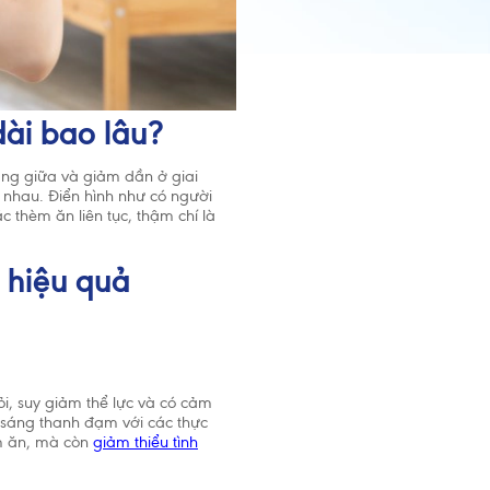
dài bao lâu?
áng giữa và giảm dần ở giai
 nhau. Điển hình như có người
c thèm ăn liên tục, thậm chí là
i hiệu quả
i, suy giảm thể lực và có cảm
 sáng thanh đạm với các thực
m ăn, mà còn
giảm thiểu tình