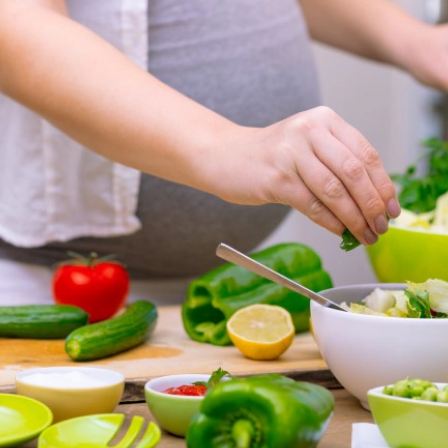
cần được cho ăn thức ăn bổ sung phù hợp với lứa tuổi kết hợp với bú 
. Hãy gặp bác sĩ để được tư vấn trước khi quyết định dùng sản phẩm
g thức hoặc nếu bạn gặp vấn đề khi cho con bú.