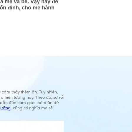
a mẹ và bé. Vậy hãy để
 ổn định, cho mẹ hành
u cảm thấy thèm ăn. Tuy nhiên,
a hiện tượng này. Theo đó, sự rối
c, dẫn đến cảm giác thèm ăn dữ
 dưỡng
, cũng có nghĩa mẹ sẽ