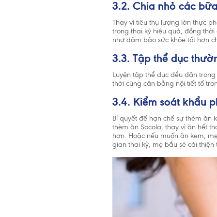
3.2. Chia nhỏ các bữ
Thay vì tiêu thụ lượng lớn thực 
trong thai kỳ hiệu quả, đồng th
như đảm bảo sức khỏe tốt hơn cho
3.3. Tập thể dục thườ
Luyện tập thể dục đều đặn trong s
thời cũng cân bằng nội tiết tố tr
3.4. Kiểm soát khẩu 
Bí quyết để hạn chế sự thèm ăn k
thèm ăn Socola, thay vì ăn hết t
hơn. Hoặc nếu muốn ăn kem, mẹ c
gian thai kỳ, mẹ bầu sẽ cải thiện
Tổ chức Y
2 tuổi. Ch
cần thiết 