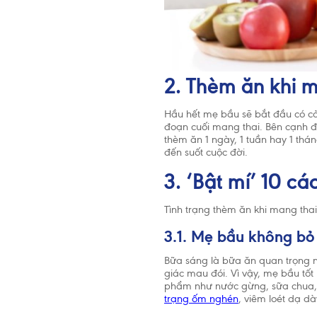
2. Thèm ăn khi m
Hầu hết mẹ bầu sẽ bắt đầu có c
đoạn cuối mang thai. Bên cạnh đ
thèm ăn 1 ngày, 1 tuần hay 1 thán
đến suốt cuộc đời.
3. ‘Bật mí’ 10 c
Tình trạng thèm ăn khi mang thai
3.1. Mẹ bầu không bỏ
Bữa sáng là bữa ăn quan trọng n
giác mau đói. Vì vậy, mẹ bầu tố
phẩm như nước gừng, sữa chua, 
trạng ốm nghén
, viêm loét dạ dà