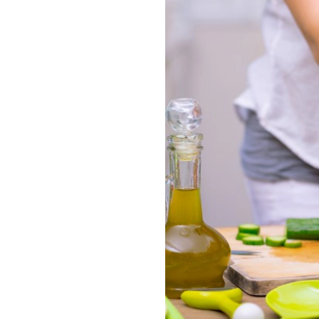
tuổi, trẻ 
đến 2 tuổi
dưỡng côn