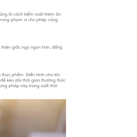
cũng là cách kiểm soát thèm ăn
 trong phạm vi cho phép cũng
ải thiện giấc ngủ ngon hơn, đồng
ụ thực phẩm. Điển hình như khi
 để kéo dài thời gian thưởng thức
ơng pháp này trong suốt thời
đóng
i trẻ được
à không
u tháng