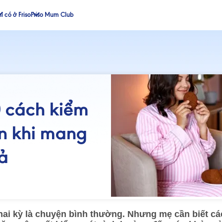
ỉ có ở Friso
Friso Mum Club
 cách kiểm
n khi mang
uả
hai kỳ là chuyện bình thường. Nhưng mẹ cần biết cá