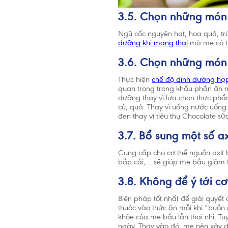
3.5. Chọn những món 
Ngũ cốc nguyên hạt, hoa quả, trái
dưỡng khi mang thai
mà mẹ có t
3.6. Chọn những món
Thực hiện
chế độ dinh dưỡng hợp
quan trọng trong khẩu phần ăn m
dưỡng thay vì lựa chọn thực phẩ
củ, quả. Thay vì uống nước uống
đen thay vì tiêu thụ Chocolate sữ
3.7. Bổ sung một số ax
Cung cấp cho cơ thể nguồn axit b
bắp cải,... sẽ giúp mẹ bầu giảm 
3.8. Không để ý tới c
Biện pháp tốt nhất để giải quyết
thuộc vào thức ăn mỗi khi “buồn
khỏe của mẹ bầu lẫn thai nhi. T
ngày. Thay vào đó, mẹ nên xây 