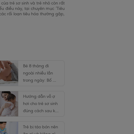
của trẻ sơ sinh và trẻ nhỏ còn rất
u điều này, tại chuyên mục ‘Tiêu
các rối loạn tiêu hóa thường gặp,
Bé 8 tháng đi
ngoài nhiều lần
trong ngày: Bố mẹ
nên làm gì?
Hướng dẫn vỗ ợ
hơi cho trẻ sơ sinh
đúng cách sau khi
bú
Trẻ bị táo bón nên