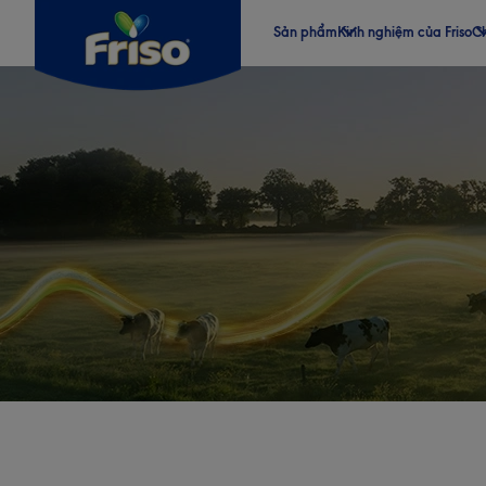
Sản phẩm
Kinh nghiệm của Friso
Ch
®
®
®
®