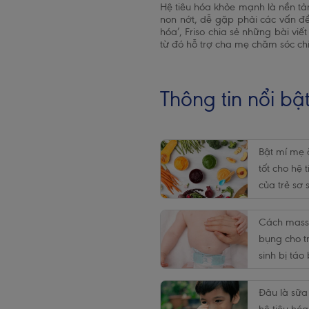
Hệ tiêu hóa khỏe mạnh là nền tảng
non nớt, dễ gặp phải các vấn đề
hóa’, Friso chia sẻ những bài vi
từ đó hỗ trợ cha mẹ chăm sóc ch
Thông tin nổi bậ
Bật mí mẹ 
tốt cho hệ 
của trẻ sơ 
Cách mas
bụng cho t
sinh bị táo
hiệu quả t
Đâu là sữa 