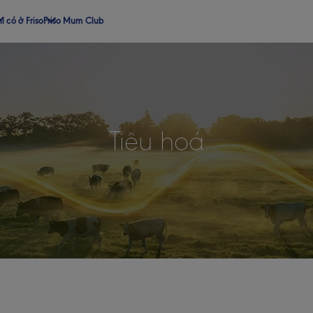
ỉ có ở Friso
Friso Mum Club
Tiêu hoá