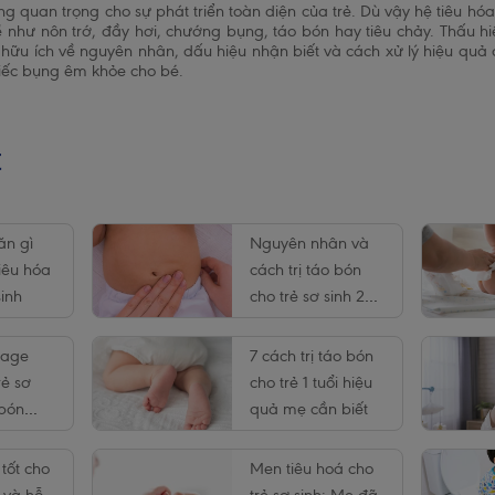
 quan trọng cho sự phát triển toàn diện của trẻ. Dù vậy hệ tiêu hóa 
 như nôn trớ, đầy hơi, chướng bụng, táo bón hay tiêu chảy. Thấu hiể
ết hữu ích về nguyên nhân, dấu hiệu nhận biết và cách xử lý hiệu quả 
iếc bụng êm khỏe cho bé.
t
ăn gì
Nguyên nhân và
tiêu hóa
cách trị táo bón
sinh
cho trẻ sơ sinh 2
tháng tuổi
sage
7 cách trị táo bón
rẻ sơ
cho trẻ 1 tuổi hiệu
 bón
quả mẹ cần biết
ại nhà
tốt cho
Men tiêu hoá cho