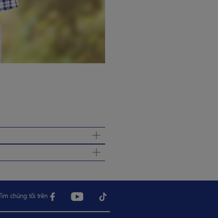
 ngon miệng, ngủ ngon, không bị
m vặt, ít mắc các chứng rối loạn
i lang, rau xanh…), và hạn chế đồ
h đó, để hạn chế kích ứng lên hệ
sữa chất lượng cao, chứa đạm có
Tìm chúng tôi trên