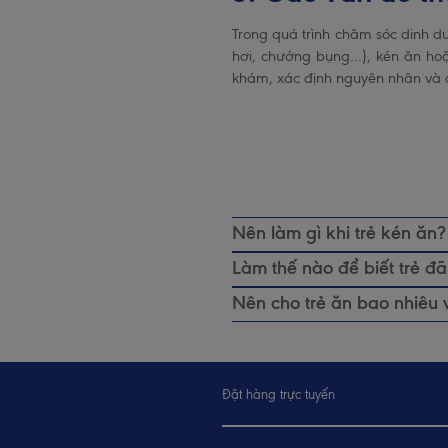
Trong quá trình chăm sóc dinh dư
hơi, chướng bụng…), kén ăn hoặ
khám, xác định nguyên nhân và c
Nên làm gì khi trẻ kén ăn?
Để cải thiện tình trạng kén ă
Làm thế nào để biết trẻ 
lập lịch trình bữa ăn cố định
Theo UNICEF, cha mẹ nên quan 
quen thuộc. Cha mẹ nên làm g
Nên cho trẻ ăn bao nhiêu v
phối hợp tốt giữa mắt, tay và
tò mò. Cuối cùng, hãy luôn tô
Khi mới bắt đầu lúc 6 tháng 
khi thấy người lớn đang ăn.
ăn uống tích cực.
nghiền nhuyễn. Giai đoạn này 
lớn dần (từ 9-12 tháng), bạn 
Đặt hàng trực tuyến