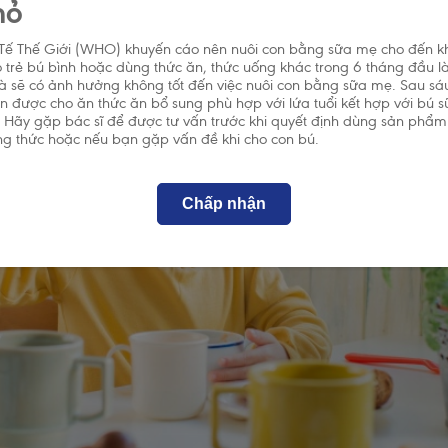
hỏ
 Tế Thế Giới (WHO) khuyến cáo nên nuôi con bằng sữa mẹ cho đến kh
o trẻ bú bình hoặc dùng thức ăn, thức uống khác trong 6 tháng đầu l
và sẽ có ảnh hưởng không tốt đến việc nuôi con bằng sữa mẹ. Sau sá
cần được cho ăn thức ăn bổ sung phù hợp với lứa tuổi kết hợp với bú 
. Hãy gặp bác sĩ để được tư vấn trước khi quyết định dùng sản phẩm
g thức hoặc nếu bạn gặp vấn đề khi cho con bú.
Chấp nhận