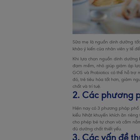
Sữa mẹ là nguồn dinh dưỡng tốt 
khảo ý kiến của nhân viên y tế 
Khi lựa chọn nguồn dinh dưỡng b
đạm mềm, nhỏ giúp giảm áp lực 
GOS và Probiotics có thể hỗ tr
đó, trẻ tiêu hóa tốt hơn, giảm n
chất và trí tuệ.
2. Các phương 
Hiện nay có 3 phương pháp phổ b
kiểu Nhật khuyến khích ăn riêng 
cho phép bé tự chọn và cầm nắm
đủ dưỡng chất thiết yếu.
3. Các vấn đề t