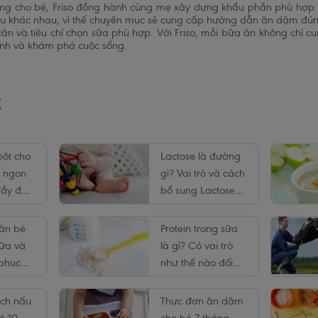
ỡng cho bé, Friso đồng hành cùng mẹ xây dựng khẩu phần phù hợp 
cầu khác nhau, vì thế chuyên mục sẽ cung cấp hướng dẫn ăn dặm đúng
ân và tiêu chí chọn sữa phù hợp. Với Friso, mỗi bữa ăn không chỉ 
ạnh và khám phá cuộc sống.
t
ột cho
Lactose là đường
m ngon
gì? Vai trò và cách
đầy đủ
bổ sung Lactose
t
cho trẻ
ân bé
Protein trong sữa
sữa và
là gì? Có vai trò
 phục
như thế nào đối
t
với trẻ?
ách nấu
Thực đơn ăn dặm