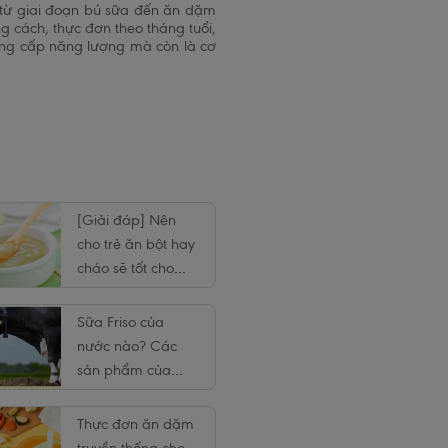
từ giai đoạn bú sữa đến ăn dặm
 cách, thực đơn theo tháng tuổi,
cung cấp năng lượng mà còn là cơ
[Giải đáp] Nên
cho trẻ ăn bột hay
cháo sẽ tốt cho
tiêu hóa?
Sữa Friso của
nước nào? Các
sản phẩm của
Friso tại Việt Nam
Thực đơn ăn dặm