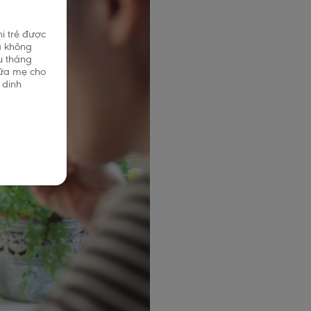
i trẻ được
à không
u tháng
sữa mẹ cho
 dinh