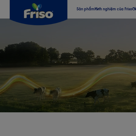
Sản phẩm
Kinh nghiệm của Friso
Ch
®
®
®
®