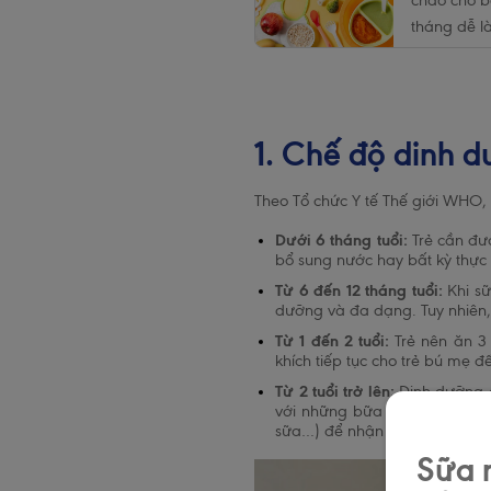
cháo cho b
tháng dễ l
chất
Pagination
1. Chế độ dinh d
Theo Tổ chức Y tế Thế giới WHO,
Dưới 6 tháng tuổi:
Trẻ cần đượ
bổ sung nước hay bất kỳ thự
Từ 6 đến 12 tháng tuổi:
Khi sữ
dưỡng và đa dạng. Tuy nhiên,
Từ 1 đến 2 tuổi:
Trẻ nên ăn 3
khích tiếp tục cho trẻ bú mẹ 
Từ 2 tuổi trở lên:
Dinh dưỡng c
với những bữa ăn lành mạnh,
sữa…) để nhận được đầy đủ 
Sữa m