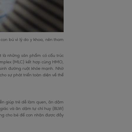
con bú vì lý do y khoa, nên tham
ệt là những sản phẩm có cấu trúc
Complex (MLC) kết hợp cùng HMO,
 sinh đường ruột khỏe mạnh. Nhờ
ho sự phát triển toàn diện về thể
yễn giúp trẻ dễ làm quen, ăn dặm
ị giác và ăn dặm tự chỉ huy (BLW)
ỡng cho bé để con nhận được đầy