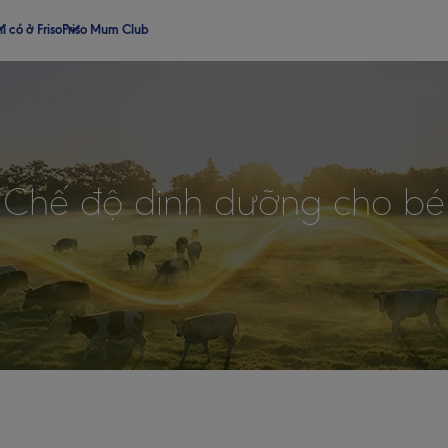
ỉ có ở Friso
Friso Mum Club
Chế độ dinh dưỡng cho bé