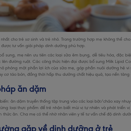
nhất cho trẻ sơ sinh và trẻ nhỏ. Trong trường hợp mẹ không thể cho 
để được tư vấn giải pháp dinh dưỡng phù hợp.
ổ sung, mẹ nên ưu tiên các loại sữa êm bụng, dễ tiêu hóa, đặc bi
lên đường ruột. Các công thức hiện đại được bổ sung Milk Lipid 
ợ mô phỏng một phần lợi ích của sữa mẹ, góp phần nuôi dưỡng hệ vi
guy cơ táo bón, đồng thời hấp thu dưỡng chất hiệu quả, tạo nền tảng c
pháp ăn dặm
iến: ăn dặm truyền thống tập trung vào các loại bột/cháo xay nhu
từng loại thực phẩm để trẻ nhận biết mùi vị tự nhiên và phát triển v
 thức ăn. Cha mẹ có thể nhờ nhân viên y tế tư vấn chế độ dinh dư
hường gặp về dinh dưỡng ở trẻ