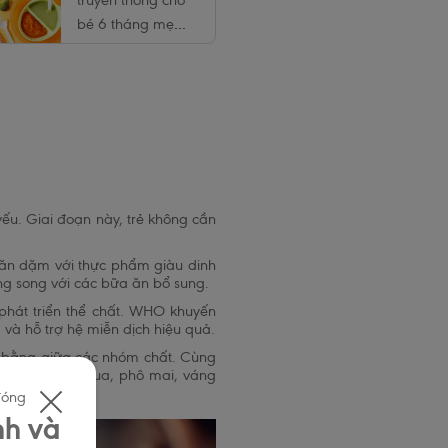
truyền thống cho
bé 6 tháng mẹ
không nên bỏ qua
ếu. Giai đoạn này, trẻ không cần
 ăn dặm với thực phẩm giàu dinh
ng song với các bữa ăn bổ sung.
phát triển thể chất. WHO khuyến
 và hỗ trợ hệ miễn dịch hiệu quả.
n bằng giữa các nhóm chất. Cùng
từ sữa (sữa chua, phô mai, váng
đóng
nh và