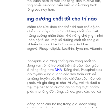
đề. Hơn nữa, mỗi cuốn sách là một kho tàng kiến thức vô tận,
nếu con đọc càng nhiều sẽ càng hiểu biết và dễ dàng thích
nghi với cuộc sống sau này hơn.
2.4. Bổ sung dưỡng chất tốt cho trí não
Bên cạnh việc chăm sóc sức khỏe tinh thần thì một chế độ ăn
dinh dưỡng và bổ sung đầy đủ những dưỡng chất cần thiết
cho trẻ sẽ giúp tăng cường nhận thức, khả năng chú ý, ghi nhớ
và học hỏi của não bộ tối đa. Một số dưỡng chất tốt cho giai
đoạn vàng phát triển trí não ở trẻ là Glucozo, Axit béo
Omega-3, Omega-6, Phospholipids, Lecithin, Tyrosine, Vitamin
D, sắt…
Trong đó, Phospholipids là dưỡng chất quan trọng nhất có
trong sữa mẹ đóng vai trò hỗ trợ phát triển tế bào não, giúp
cơ thể tăng khả năng tổng hợp
DHA
. Đồng thời, Phospholipids
còn giúp tạo bao myelin xung quanh các dây thần kinh để
tăng cường khả năng truyền các tín hiệu chỉ đạo của não, cải
thiện lưu thông máu và gia tăng trí nhớ. Vì vậy, với trẻ dưới 6
tháng tuổi bú mẹ, mẹ nên tăng cường ăn những thực phẩm
giàu Phospholipids như lòng đỏ trứng, củ lạc, gan, các loại cá
béo…
Có thể nói, sự đồng hành của bố mẹ trong giai đoạn vàng