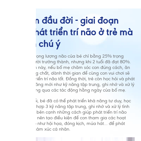
1. 3 năm đầu đời - giai đoạn
vàng phát triển trí não ở trẻ mà
mẹ cần chú ý
Khi mới sinh, trọng lượng não của bé chỉ bằng 25% trọng
lượng não người trưởng thành, nhưng khi 2 tuổi đã đạt 80%.
Trong thời gian này, nếu bố mẹ chăm sóc con đúng cách, ăn
uống đủ dưỡng chất, dành thời gian để cùng con vui chơi sẽ
giúp trẻ phát triển trí não tốt. Đồng thời, trẻ còn học hỏi và phát
huy nhiều kỹ năng mới như kỹ năng tập trung, ghi nhớ và xử lý
tình huống thông qua các tác động hằng ngày của bố mẹ.
Đến năm 3 tuổi, bé đã có thể phát triển khả năng tư duy, học
hỏi qua sự kết hợp 3 kỹ năng tập trung, ghi nhớ và xử lý tình
huống. Do đó, bên cạnh những cách giúp phát triển trí não
cho bé, bố mẹ nên tạo điều kiện để con tham gia các hoạt
động sáng tạo như hội họa, đóng kịch, múa hát… để phát
triển thêm về cảm xúc cá nhân.