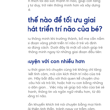
tốt. Qua đó kích thích tối đa sức mạnh trí não, giúp con tăng
cường kỹ năng tư duy, trở nên thông minh hơn và xây dựng
tính tự lập từ bé.
2. Làm thế nào để tối ưu giai
đoạn phát triển trí não của bé?
Để giúp con yêu thông minh khi trưởng thành, bố mẹ cần nắm
bắt kịp thời giai đoạn vàng phát triển trí não ở trẻ và định
hướng, rèn giũa đúng cách. Dưới đây là một số cách giúp trẻ
tăng cường trí thông minh ngay từ những giai đoạn đầu tiên:
2.1. Trò chuyện với con nhiều hơn
Việc dành nhiều thời gian trò chuyện cùng trẻ không chỉ tăng
khả năng gắn kết tình cảm, mà còn kích thích trí não của trẻ
phát triển tốt hơn. Hãy bắt đầu với thói quen kể chuyện cho
trẻ, đặt những câu hỏi và trả lời, hoặc hát ru con bằng những
vần thơ, ca dao dân gian… Việc này sẽ giúp bộ não của bé sẽ
tiếp nhận âm thanh, thông tin và ngôn ngữ nhiều hơn, từ đó
khơi gợi tiềm năng trí não.
Bên cạnh đó, cần khuyến khích trẻ nói chuyện bằng mọi hình
thức để giúp cải thiện tinh thần, tránh nguy cơ trầm cảm,