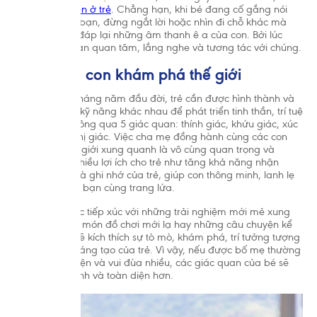
chậm phát triển ở trẻ
. Chẳng hạn, khi bé đang cố gắng nói
chuyện lại với bạn, đừng ngắt lời hoặc nhìn đi chỗ khác mà
hãy nhiệt tình đáp lại những âm thanh ê a của con. Bởi lúc
này, trẻ cần bạn quan tâm, lắng nghe và tương tác với chúng.
2.2. Cùng con khám phá thế giới
Trong những tháng năm đầu đời, trẻ cần được hình thành và
xây dựng các kỹ năng khác nhau để phát triển tinh thần, trí tuệ
và cảm xúc thông qua 5 giác quan: thính giác, khứu giác, xúc
giác, vị giác, thị giác. Việc cha mẹ đồng hành cùng các con
khám phá thế giới xung quanh là vô cùng quan trọng và
Chấp n
mang lại rất nhiều lợi ích cho trẻ như tăng khả năng nhận
thức, học hỏi và ghi nhớ của trẻ, giúp con thông minh, lanh lẹ
hơn so với các bạn cùng trang lứa.
Thông qua việc tiếp xúc với những trải nghiệm mới mẻ xung
quanh, những món đồ chơi mới lạ hay những câu chuyện kể
của bố mẹ… sẽ kích thích sự tò mò, khám phá, trí tưởng tượng
Tổ chức Y Tế Thế Giới (WHO) khuyến cáo nên nuôi con bằn
và khả năng sáng tạo của trẻ. Vì vậy, nếu được bố mẹ thường
đến khi trẻ được 2 tuổi. Cho trẻ bú bình hoặc dùng thức ăn,
xuyên trò chuyện và vui đùa nhiều, các giác quan của bé sẽ
trong 6 tháng đầu là không cần thiết và sẽ có ảnh hưởng kh
phát triển nhanh và toàn diện hơn.
nuôi con bằng sữa mẹ. Sau sáu tháng tuổi, trẻ cần được ch
sung phù hợp với lứa tuổi kết hợp với bú sữa mẹ cho đến 2 
bác sĩ để được tư vấn trước khi quyết định dùng sản phẩm