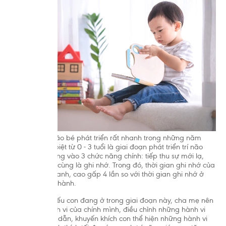
Nhìn chung, não bé phát triển rất nhanh trong những năm
đầu đời, đặc biệt từ 0 - 3 tuổi là giai đoạn phát triển trí não
của trẻ tập trung vào 3 chức năng chính: tiếp thu sự mới lạ,
lặp lại và cuối cùng là ghi nhớ. Trong đó, thời gian ghi nhớ của
bé vô cùng nhanh, cao gấp 4 lần so với thời gian ghi nhớ ở
người trưởng thành.
Chính vì thế, nếu con đang ở trong giai đoạn này, cha mẹ nên
chú ý đến hành vi của chính mình, điều chỉnh những hành vi
xấu và hướng dẫn, khuyến khích con thể hiện những hành vi