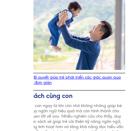
công thức hoặc nếu bạn gặp vấn đề khi cho con bú.
>> Xem thêm:
Bí quyết giúp trẻ phát triển các giác quan qua
những trò chơi đơn giản
2.3. Đọc sách cùng con
Đọc sách cùng con ngay từ khi còn nhỏ không những giúp bé
phát triển tư duy ngôn ngữ hiệu quả mà còn hình thành cho
con một thói quen tốt về sau. Nhiều nghiên cứu cho thấy, duy
trì thói quen đọc sách sẽ giúp trẻ cải thiện kỹ năng ngôn ngữ,
sử dụng từ vựng linh hoạt hơn và tăng khả năng đọc hiểu vấn