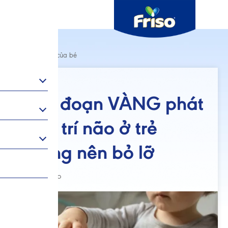
Sự phát triển của bé
03/04/2026
Giai đoạn VÀNG phát
triển trí não ở trẻ
không nên bỏ lỡ
Author: Friso