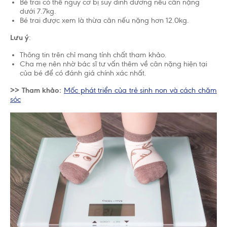
Bé trai có thể nguy cơ bị suy dinh dưỡng nếu cân nặng
dưới 7.7kg.
Bé trai được xem là thừa cân nếu nặng hơn 12.0kg.
Lưu ý
:
Thông tin trên chỉ mang tính chất tham khảo.
Cha mẹ nên nhờ bác sĩ tư vấn thêm về cân nặng hiện tại
của bé để có đánh giá chính xác nhất.
>> Tham khảo:
Mốc phát triển của trẻ sinh non và cách chăm
sóc