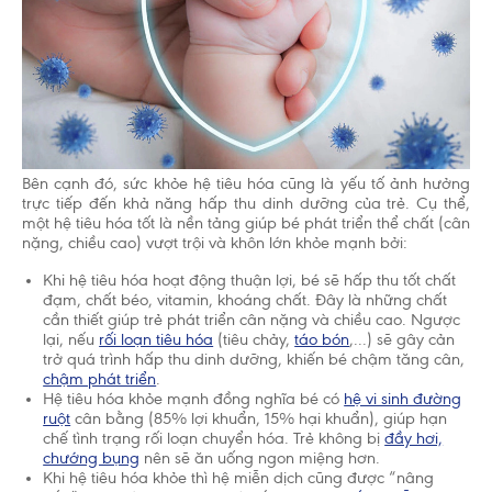
Bên cạnh đó, sức khỏe hệ tiêu hóa cũng là yếu tố ảnh hưởng
trực tiếp đến khả năng hấp thu dinh dưỡng của trẻ. Cụ thể,
một hệ tiêu hóa tốt là nền tảng giúp bé phát triển thể chất (cân
nặng, chiều cao) vượt trội và khôn lớn khỏe mạnh bởi:
Khi hệ tiêu hóa hoạt động thuận lợi, bé sẽ hấp thu tốt chất
đạm, chất béo, vitamin, khoáng chất. Đây là những chất
cần thiết giúp trẻ phát triển cân nặng và chiều cao. Ngược
lại, nếu
rối loạn tiêu hóa
(tiêu chảy,
táo bón
,...) sẽ gây cản
trở quá trình hấp thu dinh dưỡng, khiến bé chậm tăng cân,
chậm phát triển
.
Hệ tiêu hóa khỏe mạnh đồng nghĩa bé có
hệ vi sinh đường
ruột
cân bằng (85% lợi khuẩn, 15% hại khuẩn), giúp hạn
chế tình trạng rối loạn chuyển hóa. Trẻ không bị
đầy hơi,
chướng bụng
nên sẽ ăn uống ngon miệng hơn.
Khi hệ tiêu hóa khỏe thì hệ miễn dịch cũng được “nâng