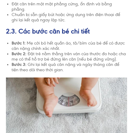
Đặt cân trên một mặt phẳng cứng, ổn định và bằng
phẳng.
Chuẩn bị sẵn giấy bút hoặc ứng dụng trên điện thoại để
ghi lại kết quả ngay lập tức.
2.3. Các bước cân bé chi tiết
Bước 1:
Mẹ cởi bỏ hết quần áo, tã/bỉm của bé để có được
cân nặng chính xác nhất.
Bước 2:
Đặt trẻ nằm thẳng trên ván của thước đo hoặc cha
mẹ có thể hỗ trợ bé đứng lên cân (nếu bé đứng vững).
Bước 3:
Ghi lại kết quả cân nặng và ngày tháng cân để
tiện theo dõi theo thời gian.
Chấp nhận và đóng
Tổ chức Y Tế Thế Giới (WHO) khuyến cáo nên nuôi
con bằng sữa mẹ cho đến khi trẻ được 2 tuổi. Cho