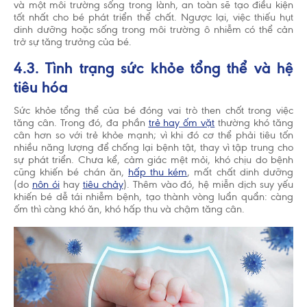
và một môi trường sống trong lành, an toàn sẽ tạo điều kiện
tốt nhất cho bé phát triển thể chất. Ngược lại, việc thiếu hụt
dinh dưỡng hoặc sống trong môi trường ô nhiễm có thể cản
trở sự tăng trưởng của bé.
4.3. Tình trạng sức khỏe tổng thể và hệ
tiêu hóa
Sức khỏe tổng thể của bé đóng vai trò then chốt trong việc
tăng cân. Trong đó, đa phần
trẻ hay ốm vặt
thường khó tăng
cân hơn so với trẻ khỏe mạnh; vì khi đó cơ thể phải tiêu tốn
nhiều năng lượng để chống lại bệnh tật, thay vì tập trung cho
sự phát triển. Chưa kể, cảm giác mệt mỏi, khó chịu do bệnh
cũng khiến bé chán ăn,
hấp thu kém
, mất chất dinh dưỡng
(do
nôn ói
hay
tiêu chảy
). Thêm vào đó, hệ miễn dịch suy yếu
khiến bé dễ tái nhiễm bệnh, tạo thành vòng luẩn quẩn: càng
ốm thì càng khó ăn, khó hấp thu và chậm tăng cân.