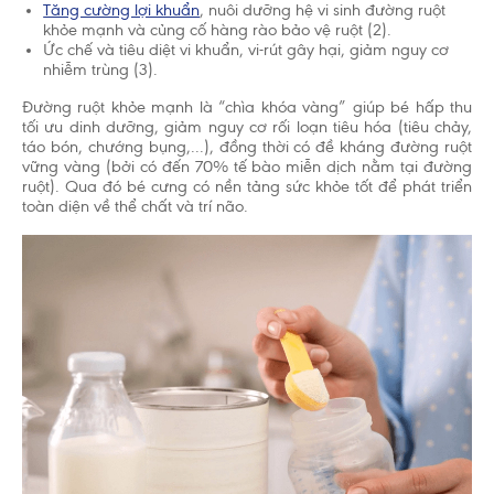
Tăng cường lợi khuẩn
, nuôi dưỡng hệ vi sinh đường ruột
khỏe mạnh và củng cố hàng rào bảo vệ ruột (2).
Ức chế và tiêu diệt vi khuẩn, vi-rút gây hại, giảm nguy cơ
nhiễm trùng (3).
Đường ruột khỏe mạnh là “chìa khóa vàng” giúp bé hấp thu
tối ưu dinh dưỡng, giảm nguy cơ rối loạn tiêu hóa (tiêu chảy,
táo bón, chướng bụng,...), đồng thời có đề kháng đường ruột
vững vàng (bởi có đến 70% tế bào miễn dịch nằm tại đường
ruột). Qua đó bé cưng có nền tảng sức khỏe tốt để phát triển
toàn diện về thể chất và trí não.