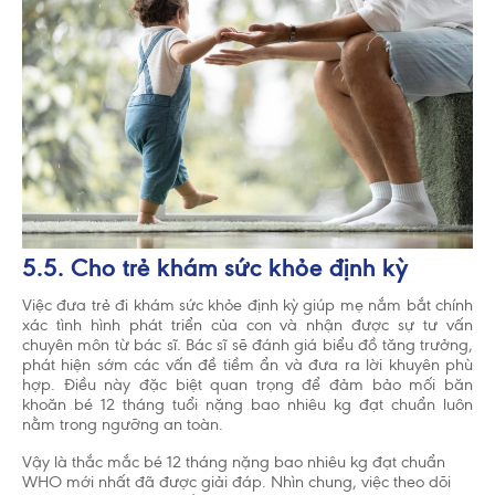
5.5. Cho trẻ khám sức khỏe định kỳ
Việc đưa trẻ đi khám sức khỏe định kỳ giúp mẹ nắm bắt chính
xác tình hình phát triển của con và nhận được sự tư vấn
chuyên môn từ bác sĩ. Bác sĩ sẽ đánh giá biểu đồ tăng trưởng,
phát hiện sớm các vấn đề tiềm ẩn và đưa ra lời khuyên phù
hợp. Điều này đặc biệt quan trọng để đảm bảo mối băn
khoăn bé 12 tháng tuổi nặng bao nhiêu kg đạt chuẩn luôn
nằm trong ngưỡng an toàn.
Vậy là thắc mắc bé 12 tháng nặng bao nhiêu kg đạt chuẩn
WHO mới nhất đã được giải đáp. Nhìn chung, việc theo dõi