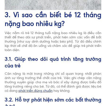
trẻ bú bình hoặc dùng thức ăn, thức uống khác
trong 6 tháng đầu là không cần thiết và sẽ có ảnh
hưởng không tốt đến việc nuôi con bằng sữa mẹ.
3. Vì sao cần biết bé 12 tháng
Sau sáu tháng tuổi, trẻ cần được cho ăn thức ăn bổ
sung phù hợp với lứa tuổi kết hợp với bú sữa mẹ
nặng bao nhiêu kg?
cho đến 2 tuổi. Hãy gặp bác sĩ để được tư vấn
trước khi quyết định dùng sản phẩm dinh dưỡng
Việc nắm rõ trẻ 12 tháng tuổi nặng bao nhiêu kg là điều cần
công thức hoặc nếu bạn gặp vấn đề khi cho con
thiết để theo dõi sự phát triển, phát hiện sớm các vấn đề bất
bú.
thường (như suy dinh dưỡng hoặc béo phì). Từ đó điều chỉnh
kịp thời về chế độ ăn uống và chăm sóc để giúp trẻ phát triển
toàn diện.
3.1. Giúp theo dõi quá trình tăng trưởng
của trẻ
Cân nặng là một trong những chỉ số quan trọng nhất phản
ánh sự tăng trưởng thể chất của trẻ. Việc ghi chép cân nặng
thường xuyên giúp cha mẹ và bác sĩ xây dựng được biểu đồ
tăng trưởng riêng cho bé. Từ đó, có thể đánh giá được liệu bé
có đang
phát triển đúng chuẩn
hay không.
3.2. Hỗ trợ phát hiện sớm các bất thường