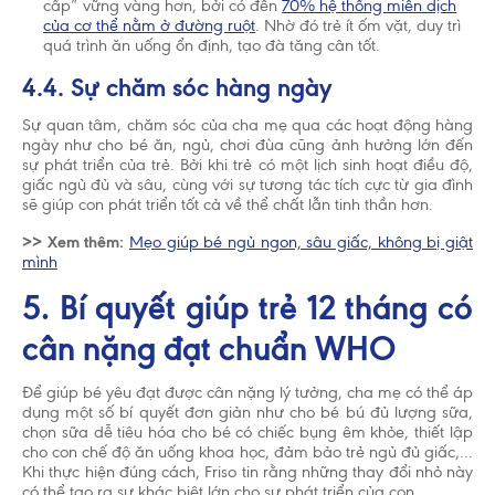
cấp” vững vàng hơn, bởi có đến
70% hệ thống miễn dịch
của cơ thể nằm ở đường ruột
. Nhờ đó trẻ ít ốm vặt, duy trì
quá trình ăn uống ổn định, tạo đà tăng cân tốt.
4.4. Sự chăm sóc hàng ngày
Sự quan tâm, chăm sóc của cha mẹ qua các hoạt động hàng
ngày như cho bé ăn, ngủ, chơi đùa cũng ảnh hưởng lớn đến
sự phát triển của trẻ. Bởi khi trẻ có một lịch sinh hoạt điều độ,
giấc ngủ đủ và sâu, cùng với sự tương tác tích cực từ gia đình
sẽ giúp con phát triển tốt cả về thể chất lẫn tinh thần hơn.
>> Xem thêm:
Mẹo giúp bé ngủ ngon, sâu giấc, không bị giật
mình
5. Bí quyết giúp trẻ 12 tháng có
cân nặng đạt chuẩn WHO
Để giúp bé yêu đạt được cân nặng lý tưởng, cha mẹ có thể áp
dụng một số bí quyết đơn giản như cho bé bú đủ lượng sữa,
chọn sữa dễ tiêu hóa cho bé có chiếc bụng êm khỏe, thiết lập
cho con chế độ ăn uống khoa học, đảm bảo trẻ ngủ đủ giấc,...
Khi thực hiện đúng cách, Friso tin rằng những thay đổi nhỏ này
có thể tạo ra sự khác biệt lớn cho sự phát triển của con.