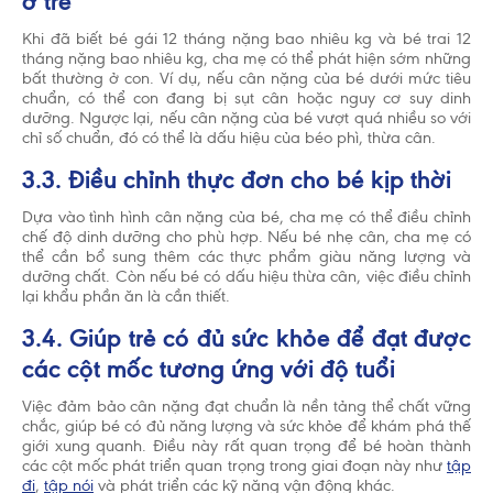
ở trẻ
Khi đã biết bé gái 12 tháng nặng bao nhiêu kg và bé trai 12
tháng nặng bao nhiêu kg, cha mẹ có thể phát hiện sớm những
bất thường ở con. Ví dụ, nếu cân nặng của bé dưới mức tiêu
chuẩn, có thể con đang bị sụt cân hoặc nguy cơ suy dinh
dưỡng. Ngược lại, nếu cân nặng của bé vượt quá nhiều so với
chỉ số chuẩn, đó có thể là dấu hiệu của béo phì, thừa cân.
3.3. Điều chỉnh thực đơn cho bé kịp thời
Dựa vào tình hình cân nặng của bé, cha mẹ có thể điều chỉnh
chế độ dinh dưỡng cho phù hợp. Nếu bé nhẹ cân, cha mẹ có
thể cần bổ sung thêm các thực phẩm giàu năng lượng và
dưỡng chất. Còn nếu bé có dấu hiệu thừa cân, việc điều chỉnh
lại khẩu phần ăn là cần thiết.
3.4. Giúp trẻ có đủ sức khỏe để đạt được
các cột mốc tương ứng với độ tuổi
Việc đảm bảo cân nặng đạt chuẩn là nền tảng thể chất vững
chắc, giúp bé có đủ năng lượng và sức khỏe để khám phá thế
giới xung quanh. Điều này rất quan trọng để bé hoàn thành
các cột mốc phát triển quan trọng trong giai đoạn này như
tập
đi
,
tập nói
và phát triển các kỹ năng vận động khác.