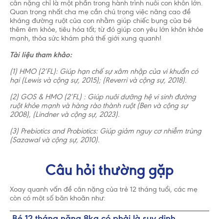
cân nặng chỉ là một phần trong hành trình nuôi con khôn lớn.
Quan trọng nhất cha mẹ cần chú trọng việc nâng cao đề
kháng đường ruột của con nhằm giúp chiếc bụng của bé
thêm êm khỏe, tiêu hóa tốt; từ đó giúp con yêu lớn khôn khỏe
mạnh, thỏa sức khám phá thế giới xung quanh!
Tài liệu tham khảo:
(1) HMO (2’FL): Giúp hạn chế sự xâm nhập của vi khuẩn có
hại (Lewis và cộng sự, 2015); (Reverri và cộng sự, 2018).
(2) GOS & HMO (2’FL) : Giúp nuôi dưỡng hệ vi sinh đường
ruột khỏe mạnh và hàng rào thành ruột (Ben và cộng sự
2008), (Lindner và cộng sự, 2023).
(3) Prebiotics and Probiotics: Giúp giảm nguy cơ nhiễm trùng
(Sazawal và cộng sự, 2010).
Câu hỏi thường gặp
Xoay quanh vấn đề cân nặng của trẻ 12 tháng tuổi, các mẹ
còn có một số băn khoăn như: