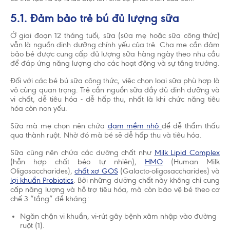
5.1. Đảm bảo trẻ bú đủ lượng sữa
Ở giai đoạn 12 tháng tuổi, sữa (sữa mẹ hoặc sữa công thức)
vẫn là nguồn dinh dưỡng chính yếu của trẻ. Cha mẹ cần đảm
bảo bé được cung cấp đủ lượng sữa hàng ngày theo nhu cầu
để đáp ứng năng lượng cho các hoạt động và sự tăng trưởng.
Đối với các bé bú sữa công thức, việc chọn loại sữa phù hợp là
vô cùng quan trọng. Trẻ cần nguồn sữa đầy đủ dinh dưỡng và
vi chất, dễ tiêu hóa - dễ hấp thu, nhất là khi chức năng tiêu
hóa còn non yếu.
Sữa mà mẹ chọn nên chứa
đạm mềm nhỏ
để dễ thẩm thấu
qua thành ruột. Nhờ đó mà bé sẽ dễ hấp thu và tiêu hóa.
Sữa cũng nên chứa các dưỡng chất như
Milk Lipid Complex
(hỗn hợp chất béo tự nhiên),
HMO
(Human Milk
Oligosaccharides),
chất xơ GOS
(Galacto-oligosaccharides) và
lợi khuẩn Probiotics
. Bởi những dưỡng chất này không chỉ cung
cấp năng lượng và hỗ trợ tiêu hóa, mà còn bảo vệ bé theo cơ
chế 3 “tầng” đề kháng:
Ngăn chặn vi khuẩn, vi-rút gây bệnh xâm nhập vào đường
ruột (1).