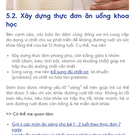
5.2. Xây dựng thực đơn ăn uống khoa
học
Bên cạnh sữa, các bữa ăn dặm cũng đóng vai trò cung cấp
đa dạng vi chất cho sự phát triển đề kháng đường ruột và sức
khỏe tổng thể của bé 12 tháng tuổi. Cụ thể, mẹ nên:
Xây dựng thực đơn phong phú, cân bằng giữa 4 nhóm
chất (đạm, béo, tinh bột, vitamin và khoáng chất) giúp trẻ
hấp thu đủ dưỡng chất cần thiết.
Song song, mẹ nên
bổ sung đủ chất xơ
, lợi khuẩn
(probiotic) và chất xơ hòa tan prebiotic.
Đảm bảo được những yếu tố “vàng” kể trên giúp trẻ có thể
đạt được 5 tiêu chí sức khỏe đường ruột tốt như: Không bị rối
loạn tiêu hóa, tiêu hóa khỏe và hấp thu tốt, khỏe mạnh, hệ vi
sinh đường ruột được cân bằng & hệ miễn dịch khỏe.
>> Có thể mẹ quan tâm
:
Gợi ý các món ăn sáng cho bé 1 - 2 tuổi theo thực đơn 7
ngày