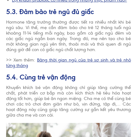
Lợi khuẩn probiotic có nhiều trong những thực phẩm nào?
5.3. Đảm bảo trẻ ngủ đủ giấc
Hormone tăng trưởng thường được tiết ra nhiều nhất khi bé
ngủ sâu. Vì thế, mẹ cần đảm bảo cho trẻ 12 tháng tuổi ngủ
khoảng 11-14 tiếng mỗi ngày, bao gồm cả giấc ngủ đêm và
các giấc ngủ ngắn ban ngày. Trong đó, mẹ nên tạo cho bé
một không gian ngủ yên tĩnh, thoải mái và thói quen đi ngủ
đúng giờ để con có giấc ngủ chất lượng hơn.
>> Xem thêm:
Bảng thời gian ngủ của trẻ sơ sinh và trẻ nhỏ
từng tháng
5.4. Cùng trẻ vận động
Khuyến khích bé vận động không chỉ giúp tăng cường thể
chất, phát triển cơ bắp mà còn kích thích hệ tiêu hóa hoạt
động tốt hơn, giúp bé ăn ngon miệng. Cha mẹ có thể cùng bé
chơi các trò chơi đơn giản như bò, vịn đứng, tập đi,... Các
hoạt động này cũng giúp tăng cường sự gắn kết yêu thương
giữa cha mẹ và con cái.