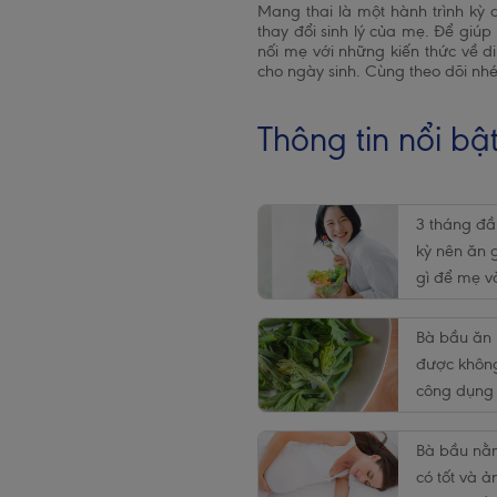
Mang thai là một hành trình kỳ 
thay đổi sinh lý của mẹ. Để giú
nối mẹ với những kiến thức về d
cho ngày sinh. Cùng theo dõi nhé
Thông tin nổi bậ
3 tháng đầ
kỳ nên ăn g
gì để mẹ v
khỏe mạnh
Bà bầu ăn 
được khôn
công dụng 
vời của rau
Bà bầu nằ
có tốt và ả