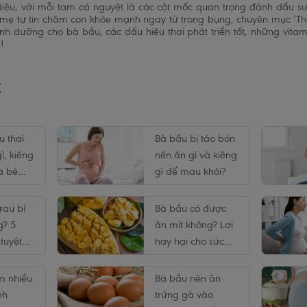
diệu, với mỗi tam cá nguyệt là các cột mốc quan trọng đánh dấu s
p mẹ tự tin chăm con khỏe mạnh ngay từ trong bụng, chuyên mục ‘Tha
inh dưỡng cho bà bầu, các dấu hiệu thai phát triển tốt, những vita
!
t
u thai
Bà bầu bị táo bón
ì, kiêng
nên ăn gì và kiêng
à bé
gì để mau khỏi?
?
rau bí
Bà bầu có được
g? 5
ăn mít không? Lợi
tuyệt
hay hại cho sức
 bí
khỏe?
m nhiều
Bà bầu nên ăn
nh
trứng gà vào