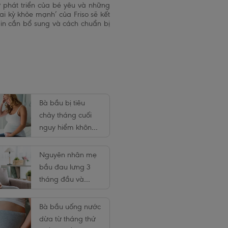
ự phát triển của bé yêu và những
i kỳ khỏe mạnh’ của Friso sẽ kết
min cần bổ sung và cách chuẩn bị
Bà bầu bị tiêu
chảy tháng cuối
nguy hiểm không
và nên làm gì?
Nguyên nhân mẹ
bầu đau lưng 3
tháng đầu và
cách khắc phục
hiệu quả
Bà bầu uống nước
dừa từ tháng thứ