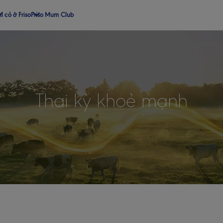
ỉ có ở Friso
Friso Mum Club
Thai kỳ khoẻ mạnh