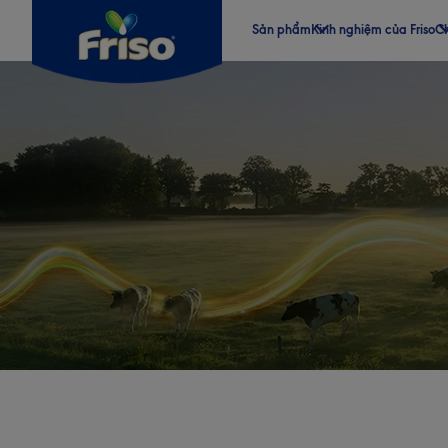
Sản phẩm
Kinh nghiệm của Friso
Ch
®
®
®
®