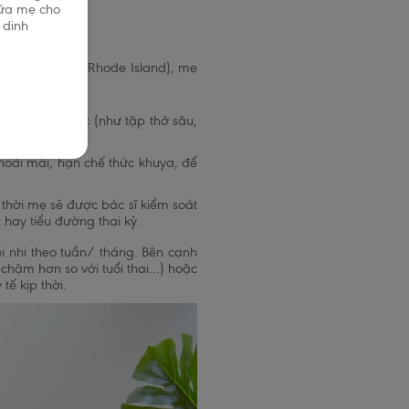
sữa mẹ cho
 dinh
ật hàng đầu tại Rhode Island), mẹ
p tập thể dục (như tập thở sâu,
ợi.
thoải mái, hạn chế thức khuya, để
g thời mẹ sẽ được bác sĩ kiểm soát
t hay tiểu đường thai kỳ.
hai nhi theo tuần/ tháng. Bên cạnh
chậm hơn so với tuổi thai…) hoặc
ế kịp thời.