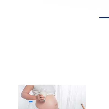
Tổ chức Y
2 tuổi. Ch
cần thiết 
tuổi, trẻ 
đến 2 tuổi
dưỡng côn