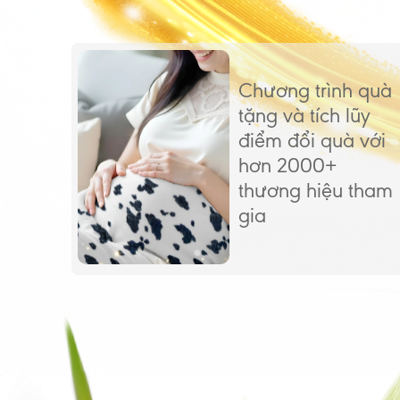
Chương trình quà
tặng và tích lũy
điểm đổi quà với
hơn 2000+
thương hiệu tham
gia