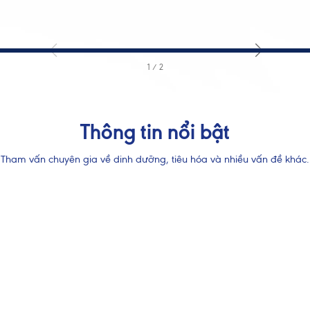
1
/
2
Chấp nhận và 
Thông tin nổi bật
Tham vấn chuyên gia về dinh dưỡng, tiêu hóa và nhiều vấn đề khác.
 Tế Thế Giới (WHO) khuyến cáo nên nuôi con bằng sữa mẹ cho đến kh
o trẻ bú bình hoặc dùng thức ăn, thức uống khác trong 6 tháng đầu l
và sẽ có ảnh hưởng không tốt đến việc nuôi con bằng sữa mẹ. Sau sá
cần được cho ăn thức ăn bổ sung phù hợp với lứa tuổi kết hợp với bú 
. Hãy gặp bác sĩ để được tư vấn trước khi quyết định dùng sản phẩm
g thức hoặc nếu bạn gặp vấn đề khi cho con bú.