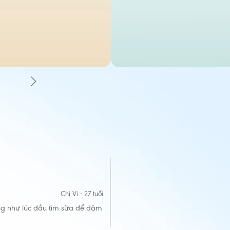
"
Chị Vi - 27 tuổi
ắng như lúc đầu tìm sữa để dặm
Từ ngày dùng Friso Pro bé nhà m