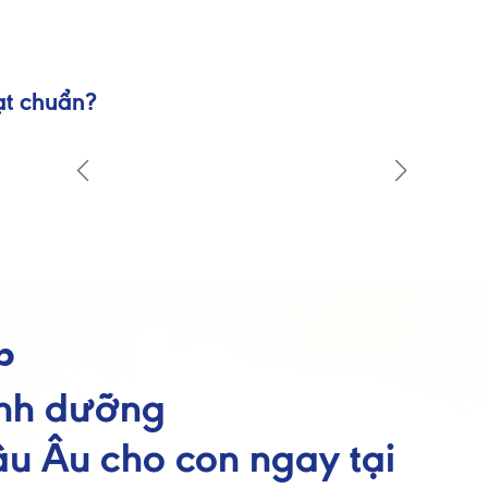
ạt chuẩn?
b
nh dưỡng
u Âu cho con ngay tại