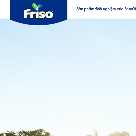
Sản phẩm
Kinh nghiệm của Friso
Ch
®
®
®
®