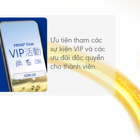
Ưu tiên tham các
sự kiện VIP và các
ưu đãi độc quyền
cho thành viên.