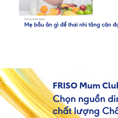
Thai kỳ khoẻ mạnh
Mẹ bầu ăn gì để thai nhi tăng cân đ
FRISO Mum Clu
Chọn nguồn di
chất lượng Châ