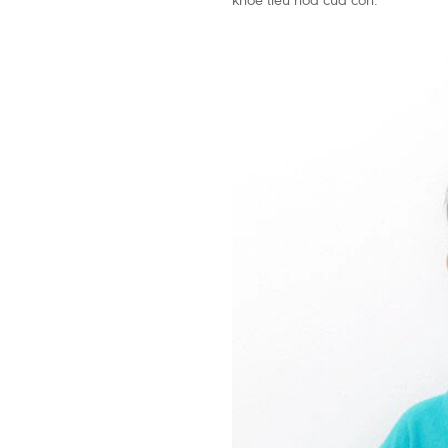
khỏe tiêu hóa của con.