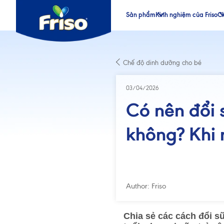
Sản phẩm
Kinh nghiệm của Friso
Ch
®
®
Chế độ dinh dưỡng cho bé
®
®
03/04/2026
Có nên đổi 
không? Khi 
Author: Friso
Chia sẻ các cách đổi s