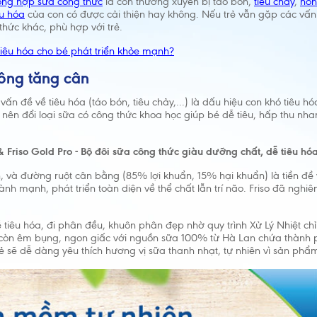
hông hợp sữa công thức
là con thường xuyên bị táo bón,
tiêu chảy
,
nôn
êu hóa
của con có được cải thiện hay không. Nếu trẻ vẫn gặp các vấn
 thức khác, phù hợp với trẻ.
iêu hóa cho bé phát triển khỏe mạnh?
hông tăng cân
n đề về tiêu hóa (táo bón, tiêu chảy,...) là dấu hiệu con khó tiêu h
nên đổi loại sữa có công thức khoa học giúp bé dễ tiêu, hấp thu nh
& Friso Gold Pro - Bộ đôi sữa công thức giàu dưỡng chất, dễ tiêu hó
, và đường ruột cân bằng (85% lợi khuẩn, 15% hại khuẩn) là tiền đề
ành mạnh, phát triển toàn diện về thể chất lẫn trí não. Friso đã nghi
ễ tiêu hóa, đi phân đều, khuôn phân đẹp nhờ quy trình Xử Lý Nhiệt c
rẻ còn êm bụng, ngon giấc với nguồn sữa 100% từ Hà Lan chứa thàn
trẻ sẽ dễ dàng yêu thích hương vị sữa thanh nhạt, tự nhiên vì sản p