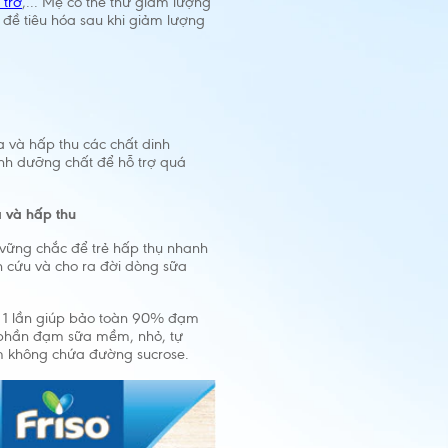
 trớ
,... Mẹ có thể thử giảm lượng
 đề tiêu hóa sau khi giảm lượng
óa và hấp thu các chất dinh
anh dưỡng chất để hỗ trợ quá
a và hấp thu
 vững chắc để trẻ hấp thụ nhanh
ên cứu và cho ra đời dòng sữa
hỉ 1 lần giúp bảo toàn 90% đạm
h phần đạm sữa mềm, nhỏ, tự
hẩm không chứa đường sucrose.