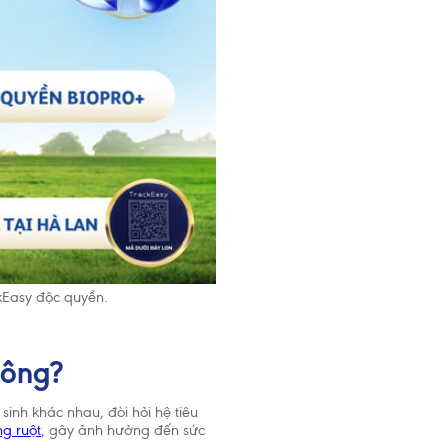
sữa mẹ cho
 dinh
kEasy độc quyền.
hông?
sinh khác nhau, đòi hỏi hệ tiêu
ng ruột
, gây ảnh hưởng đến sức