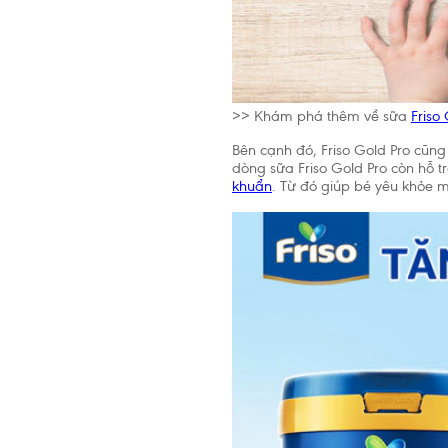
>> Khám phá thêm về sữa
Friso
Bên cạnh đó, Friso Gold Pro cũng 
dòng sữa Friso Gold Pro còn hỗ t
khuẩn
. Từ đó giúp bé yêu khỏe m
Tổ chức Y
2 tuổi. Ch
cần thiết 