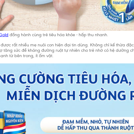
 Gold
đồng hành cùng trẻ tiêu hóa khỏe - hấp thu nhanh.
được rất nhiều mẹ nuôi con hiện đại tin dùng. Không chỉ kế thừa đặc 
rợ tăng sức đề kháng đường ruột tự nhiên cho trẻ nhờ có hệ dưỡng c
ạnh từ bên trong, ít ốm vặt.
Chấp nhận và 
 Tế Thế Giới (WHO) khuyến cáo nên nuôi con bằng sữa mẹ cho đến kh
o trẻ bú bình hoặc dùng thức ăn, thức uống khác trong 6 tháng đầu l
và sẽ có ảnh hưởng không tốt đến việc nuôi con bằng sữa mẹ. Sau sá