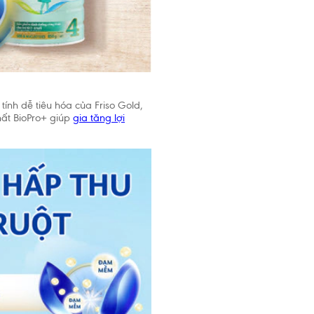
tính dễ tiêu hóa của Friso Gold,
hất BioPro+ giúp
gia tăng lợi
đóng
i trẻ được
à không
u tháng