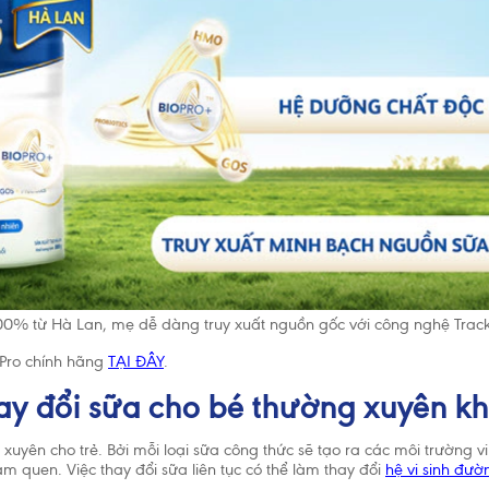
cần được cho ăn thức ăn bổ sung phù hợp với lứa tuổi kết hợp với bú 
. Hãy gặp bác sĩ để được tư vấn trước khi quyết định dùng sản phẩm
g thức hoặc nếu bạn gặp vấn đề khi cho con bú.
00% từ Hà Lan, mẹ dễ dàng truy xuất nguồn gốc với công nghệ Trac
Pro chính hãng
TẠI ĐÂY
.
hay đổi sữa cho bé thường xuyên k
yên cho trẻ. Bởi mỗi loại sữa công thức sẽ tạo ra các môi trường vi 
àm quen. Việc thay đổi sữa liên tục có thể làm thay đổi
hệ vi sinh đườ