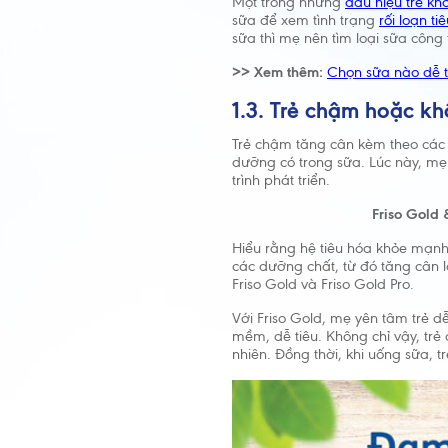
Một trong những
dấu hiệu trẻ k
sữa để xem tình trạng
rối loạn ti
sữa thì mẹ nên tìm loại sữa công
>> Xem thêm:
Chọn sữa nào dễ t
1.3. Trẻ chậm hoặc k
Trẻ chậm tăng cân kèm theo các vấ
dưỡng có trong sữa. Lúc này, mẹ 
trình phát triển.
Friso Gold 
Hiểu rằng hệ tiêu hóa khỏe mạnh
các dưỡng chất, từ đó tăng cân l
Friso Gold và Friso Gold Pro.
Với Friso Gold, mẹ yên tâm trẻ d
mềm, dễ tiêu. Không chỉ vậy, t
nhiên. Đồng thời, khi uống sữa, 