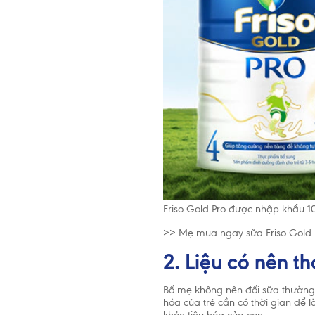
tuổi, trẻ 
đến 2 tuổi
dưỡng côn
Friso Gold Pro được nhập khẩu 1
>> Mẹ mua ngay sữa Friso Gold 
2. Liệu có nên t
Bố mẹ không nên đổi sữa thường xu
hóa của trẻ cần có thời gian để l