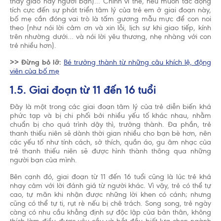
thầy giáo hay người bạn)… Chính vì thế, nếu muốn tác động
tích cực đến sự phát triển tâm lý của trẻ em ở giai đoạn này,
bố mẹ cần đóng vai trò là tấm gương mẫu mực để con noi
theo (như nói lời cảm ơn và xin lỗi, lịch sự khi giao tiếp, kính
trên nhường dưới… và nói lời yêu thương, nhẹ nhàng với con
trẻ nhiều hơn).
>> Đừng bỏ lỡ:
Bé trưởng thành từ những câu khích lệ, động
viên của bố mẹ
1.5. Giai đoạn từ 11 đến 16 tuổi
Đây là một trong các giai đoạn tâm lý của trẻ diễn biến khá
phức tạp và bị chi phối bởi nhiều yếu tố khác nhau, nhằm
chuẩn bị cho quá trình dậy thì, trưởng thành. Đa phần, trẻ
thanh thiếu niên sẽ dành thời gian nhiều cho bạn bè hơn, nên
các yếu tố như tính cách, sở thích, quần áo, gu âm nhạc của
trẻ thanh thiếu niên sẽ được hình thành thông qua những
người bạn của mình.
Bên cạnh đó, giai đoạn từ 11 đến 16 tuổi cũng là lúc trẻ khá
nhạy cảm với lời đánh giá từ người khác. Vì vậy, trẻ có thể tự
cao, tự mãn khi nhận được những lời khen có cánh; nhưng
cũng có thể tự ti, rụt rè nếu bị chê trách. Song song, trẻ ngày
càng có nhu cầu khẳng định sự độc lập của bản thân, không