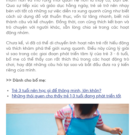
mầm non và mở rộng mối quan hệ hơn là thầy cô, bạn bè.
Qua sự tiếp xúc và giáo dục hằng ngày, trẻ sẽ trở nên nhạy
bén với tất cả những sự việc diễn ra xung quanh cũng như biết
cách sử dụng đồ vật thuần thục, vốn từ tăng nhanh, biết nói
thành câu và kể chuyện. Đồng thời, con cũng thích kết bạn và
trò chuyện với người khác, sẵn lòng chia sẻ trong các hoạt
động nhóm.
Chưa kể, vì đã có thể di chuyển linh hoạt nên trẻ rất hiếu động
và thích khám phá thế giới xung quanh. Điều này cũng lý giải
vì sao trong các giai đoạn phát triển tâm lý của trẻ 3 - 6 tuổi,
bố mẹ có thể thấy con rất thích thú trong các hoạt động trò
chơi, hay đặt những câu hỏi tại sao và bắt đầu đưa ra ý kiến
riêng của mình.
>> Dành cho bố mẹ:
Trẻ 3 tuổi nên học gì để thông minh, lớn khôn?
Những thói quen cho thấy trẻ 1-3 tuổi đang phát triển tốt
.