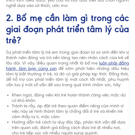
thích làm điều được yêu cầu và bắt đầu biết lựa chọn ngành
nghề dựa vào sở thích, ước mơ.
2. Bố mẹ cần làm gì trong các
giai đoạn phát triển tâm lý của
trẻ?
Sự phát triển tâm lý trẻ em trong giai đoạn từ sơ sinh đến khi vị
thành niên đóng vai trò nền tảng tạo nên nhân cách của trẻ về
lâu dài. Vì vậy, điều quan trọng nhất là bố mẹ
luôn phải đồng
hành, làm bạn cùng con
để sớm phát hiện những dấu hiệu
tâm lý bất thường ở trẻ, từ đó có giải pháp kịp thời. Đồng thời,
để hỗ trợ con phát triển tâm lý một cách tốt nhất, phụ huynh
cần lưu ý một số vấn đề sau trong quá trình chăm sóc, hãy:
Khen ngợi, động viên khi trẻ hoàn thành công việc mặc dù
có khó khăn.
Tránh la rầy, áp đặt trẻ theo quan điểm riêng của mình vì
việc này sẽ hình thành tâm lý chống đối ở trẻ và khiến trẻ
cảm thấy tự ti, mặc cảm.
Hướng dẫn trẻ cách tư duy độc lập, phân tích vấn đề dựa
trên quan sát, đánh giá bằng cách đưa trẻ đi nhiều nơi,
cho trẻ tiếp xúc với nhiều người xung quanh.