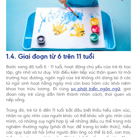
1.4. Giai đoạn từ 6 trên 11 tuổi
Bước sang độ tuổi 6 - 11 tuổi, hoạt động chủ yếu của trẻ là học
tập, ghi nhớ và tư duy. Với điều kiện tiếp xúc thân quen từ môi
trường học đường, ngôn ngữ của trẻ không chỉ dừng lại ở các
từ ngữ sinh hoạt hằng ngày mà còn bao hàm các khái niệm
khoa học trừu tượng. Đi cùng
sự phát triển ngôn ngữ
, giai
đoạn này trẻ cũng dần hình thành nhân cách, thói quen và
nếp sống.
Trong đó, trẻ từ 6 đến 11 tuổi bắt đầu biết thấu hiểu cảm xúc,
nhận ra góc nhìn của người khác có thể khác với góc nhìn của
mình, có những suy nghĩ hợp lý về những điều cụ thể trong trải
nghiệm thường ngày (phải đi học để trang bị kiến thức), hiểu
các quy luật xã hội (như người đàn ông có thể là bố, con trai,