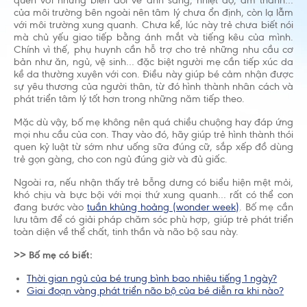
quen với những biến đổi về ánh sáng, nhiệt độ, âm thanh…
của môi trường bên ngoài nên tâm lý chưa ổn định, còn lạ lẫm
với môi trường xung quanh. Chưa kể, lúc này trẻ chưa biết nói
mà chủ yếu giao tiếp bằng ánh mắt và tiếng kêu của mình.
Chính vì thế, phụ huynh cần hỗ trợ cho trẻ những nhu cầu cơ
bản như ăn, ngủ, vệ sinh… đặc biệt người mẹ cần tiếp xúc da
kề da thường xuyên với con. Điều này giúp bé cảm nhận được
sự yêu thương của người thân, từ đó hình thành nhân cách và
phát triển tâm lý tốt hơn trong những năm tiếp theo.
Mặc dù vậy, bố mẹ không nên quá chiều chuộng hay đáp ứng
mọi nhu cầu của con. Thay vào đó, hãy giúp trẻ hình thành thói
quen kỷ luật từ sớm như uống sữa đúng cữ, sắp xếp đồ dùng
trẻ gọn gàng, cho con ngủ đúng giờ và đủ giấc.
Ngoài ra, nếu nhận thấy trẻ bỗng dưng có biểu hiện mệt mỏi,
khó chịu và bực bội với mọi thứ xung quanh… rất có thể con
đang bước vào
tuần khủng hoảng (wonder week)
. Bố mẹ cần
lưu tâm để có giải pháp chăm sóc phù hợp, giúp trẻ phát triển
toàn diện về thể chất, tinh thần và não bộ sau này.
>> Bố mẹ có biết:
Thời gian ngủ của bé trung bình bao nhiêu tiếng 1 ngày?
Giai đoạn vàng phát triển não bộ của bé diễn ra khi nào?