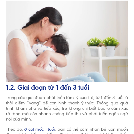
Chấp nhận và đóng
Tổ chức Y Tế Thế Giới (WHO) khuyến cáo nên nuôi
con bằng sữa mẹ cho đến khi trẻ được 2 tuổi. Cho
trẻ bú bình hoặc dùng thức ăn, thức uống khác
trong 6 tháng đầu là không cần thiết và sẽ có ảnh
hưởng không tốt đến việc nuôi con bằng sữa mẹ.
Sau sáu tháng tuổi, trẻ cần được cho ăn thức ăn bổ
sung phù hợp với lứa tuổi kết hợp với bú sữa mẹ
cho đến 2 tuổi. Hãy gặp bác sĩ để được tư vấn
trước khi quyết định dùng sản phẩm dinh dưỡng
1.2. Giai đoạn từ 1 đến 3 tuổi
công thức hoặc nếu bạn gặp vấn đề khi cho con
bú.
Trong các giai đoạn phát triển tâm lý của trẻ, từ 1 đến 3 tuổi là
thời điểm “vàng” để con hình thành ý thức. Thông qua quá
trình khám phá và tiếp xúc, trẻ không chỉ biết bộc lộ cảm xúc
rõ ràng mà còn nhanh chóng tiếp thu và phát triển ngôn ngữ
nói của mình.
Theo đó,
ở cột mốc 1 tuổi
, bạn có thể cảm nhận bé luôn muốn