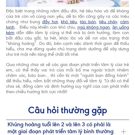
Đặc biệt trong những năm đầu đời, hệ tiêu hóa và đề kháng
của trẻ còn vô cùng non yếu, dễ bị tấn công gây ra các triệu
chứng như bụng
đầy hơi
,
khó tiêu
,
táo bón
,
tiêu chảy
,
cảm
lạnh
… Điều này khiến con khó chịu,
ngủ không ngon
,
ăn uống
kém
dẫn đến tâm lý cũng vì thế mà bị ảnh hưởng, làm con
bắt đầu cáu gắt, la hét, khóc lóc và dễ rơi vào trạng thái
“khủng hoảng”. Do đó, bên cạnh việc dành thời gian để thấu
hiểu, cha mẹ đừng quên chú trọng dinh dưỡng để xây dựng
cho trẻ một nền tảng thể chất tốt nhé.
Qua những chia sẻ về các giai đoạn phát triển tâm lý của trẻ
em, có thể thấy vai trò của mỗi bố mẹ ngoài trách nhiệm
chăm sóc, bảo ban… thì cần là một “người bạn đồng hành”
để thấu hiểu, nắm bắt những thay đổi về tâm lý. Từ đó có thể
chia sẻ, đồng cảm và định hướng suy nghĩ của con phát triển
theo chiều hướng tích cực nhất!
Câu hỏi thường gặp
Khủng hoảng tuổi lên 2 và lên 3 có phải là
một giai đoạn phát triển tâm lý bình thường