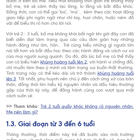
được ở bên bố mẹ. Nếu một khoảng thời gian trẻ không thấy
bố mẹ, trẻ sẽ cảm thấy lạc lõng, lo lắng và bắt đầu khóc.
Đồng thời, con có thể gọi ‘ba’, ‘ma’… kèm theo các hoạt động
giao tiếp phi ngôn ngữ như chỉ tay, huơ chân, hoặc ném đồ
vật để biểu thị rõ hơn cho lời nói.
Với trẻ 2 - 3 tuổi, bố mẹ không khỏi bất ngờ khi giờ đây con đã
biết diễn đạt tâm trạng qua các câu đơn giản hay những
hành động như ôm, hôn… Trẻ cũng hiểu những gì người lớn
nói tốt hơn và bắt đầu học theo các hành động và cách cư xử
của mọi người xung quanh. Do đó, đôi lúc bố mẹ có thể thấy
con có biểu hiện
khủng hoảng tuổi lên 2
, với hành vi chống đối,
chỉ muốn làm theo ý mình và tâm trạng vui buồn thất thường.
Tình trạng này có thể kéo dài và trở thành
khủng hoảng tuổi
lên 3
. Tốt nhất, phụ huynh nên chú ý đến cách ứng xử của bản
thân, đồng thời tìm hiểu kỹ nguyên nhân và dấu hiệu thường
gặp của thời kỳ này, để đồng hành cùng con vượt qua một
cách suôn sẻ.
>> Tham khảo:
Trẻ 2 tuổi quấy khóc không rõ nguyên nhân:
Mẹ nên làm gì?
1.3. Giai đoạn từ 3 đến 6 tuổi
Thông thường, thời điểm này trẻ đã bước vào môi trường