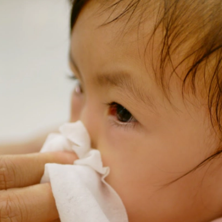
cần được cho ăn thức ăn bổ sung phù hợp với lứa tuổi kết hợp với bú 
. Hãy gặp bác sĩ để được tư vấn trước khi quyết định dùng sản phẩm
g thức hoặc nếu bạn gặp vấn đề khi cho con bú.