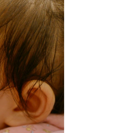
sữa mẹ cho
 dinh