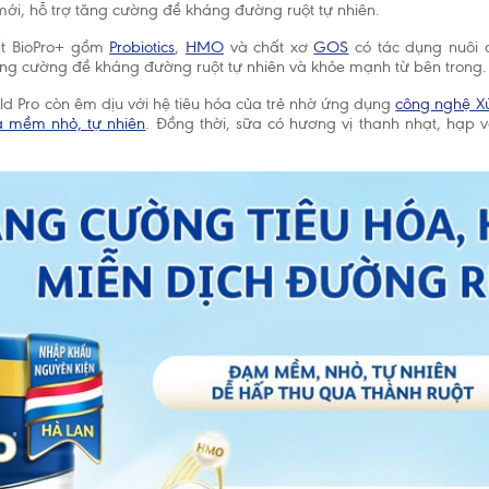
 mới, hỗ trợ tăng cường đề kháng đường ruột tự nhiên.
t BioPro+ gồm
Probiotics
,
HMO
và chất xơ
GOS
có tác dụng nuôi
tăng cường đề kháng đường ruột tự nhiên và khỏe mạnh từ bên trong.
ld Pro còn êm dịu với hệ tiêu hóa của trẻ nhờ ứng dụng
công nghệ Xử
 mềm nhỏ, tự nhiên
. Đồng thời, sữa có hương vị thanh nhạt, hạp v