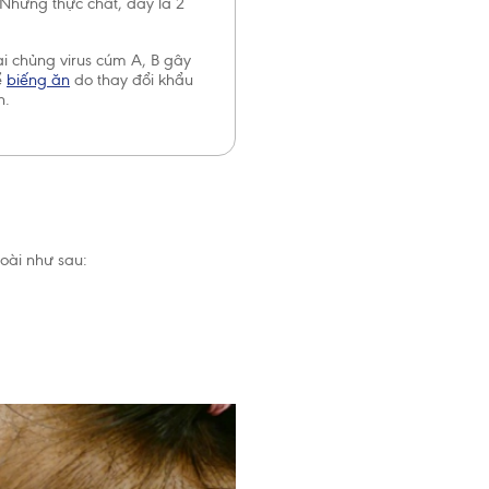
Nhưng thực chất, đây là 2
i chủng virus cúm A, B gây
ể
biếng ăn
do thay đổi khẩu
n.
goài như sau:
đóng
i trẻ được
à không
u tháng