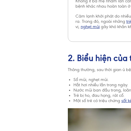
Không ít ba mẹ nhầm lẫn cảm
bệnh khác nhau hoàn toàn 
Cảm lạnh khởi phát do nhiều 
ra. Trong đó, ngoài những
tr
vị,
nghẹt mũi
gây khó khăn kh
2. Biểu hiện của 
Thông thường, sau thời gian ủ bệ
Sổ mũi, nghẹt mũi.
Hắt hơi nhiều lần trong ngày.
Nước mũi ban đầu trong, loã
Trẻ bị ho, đau họng, rát cổ.
Một số trẻ có triệu chứng
sốt k
Tổ chức Y
2 tuổi. Ch
cần thiết 