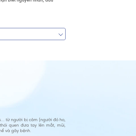
nhận biết nguyên nhân, dấu
us… từ người bị cảm (người đó ho,
 thói quen đưa tay lên mắt, mũi,
thể và gây bệnh.