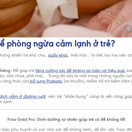
để phòng ngừa cảm lạnh ở trẻ?
hứng khiến trẻ khó chịu,
quấy khóc
, mệt mỏi… Vì thế, ba mẹ nên ch
kháng:
Để giúp trẻ
tăng cường sức đề kháng an toàn và hiệu quả
, b
a, sữa chua, phô mai,... Trong đó sữa là một trong những nguồn c
a công thức còn
bổ sung Probiotic
(lợi khuẩn), nhằm hỗ trợ kiềm hãm h
dịch nằm ở đường ruột
, nên trẻ “khỏe bụng” cũng là nền tảng giú
 lạnh.
Friso Gold Pro: Dinh dưỡng tự nhiên giúp trẻ có đề kháng tốt
ác bậc phụ huynh có con nhỏ sức đề kháng kém, dễ ốm vặt, Friso đã 