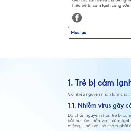
đến các vấn đề sức khỏe nghiê
hiệu bé bị cảm lạnh càng sớm 
Mục lục
1. Trẻ bị cảm lạ
Có nhiều nguyên nhân làm cho trẻ
1.1. Nhiễm virus gây 
Đa phần nguyên nhân trẻ bị cảm l
hắt hơi làm bắn virus cảm lạnh 
miệng,... nếu vô tình chạm phải 