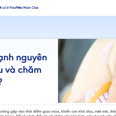
ỉ có ở Friso
Friso Mum Club
lạnh nguyên
u và chăm
?
 thường gặp vào thời điểm giao mùa, khiến con khó chịu, mệt mỏi, th