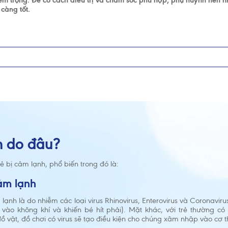
m trọng. Để có cách điều trị và chăm sóc phù hợp, phụ huynh nên 
càng tốt.
nh do đâu?
 bị cảm lạnh, phổ biến trong đó là:
cảm lạnh
ạnh là do nhiễm các loại virus Rhinovirus, Enterovirus và Coronavir
vào không khí và khiến bé hít phải). Mặt khác, với trẻ thường có
đồ vật, đồ chơi có virus sẽ tạo điều kiện cho chúng xâm nhập vào cơ 