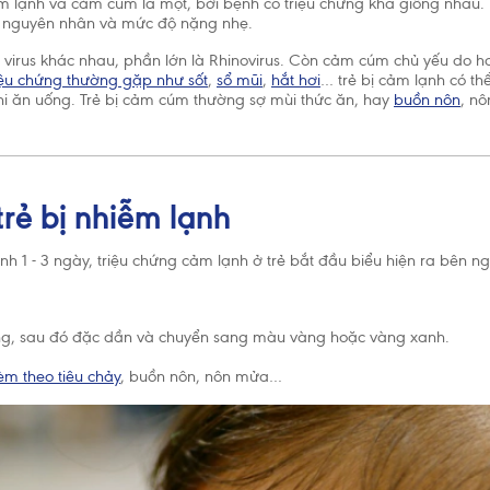
 lạnh và cảm cúm là một, bởi bệnh có triệu chứng khá giống nhau. 
ở nguyên nhân và mức độ nặng nhẹ.
virus khác nhau, phần lớn là Rhinovirus. Còn cảm cúm chủ yếu do ha
iệu chứng thường gặp như sốt
,
sổ mũi
,
hắt hơi
… trẻ bị cảm lạnh có th
i ăn uống. Trẻ bị cảm cúm thường sợ mùi thức ăn, hay
buồn nôn
, nô
trẻ bị nhiễm lạnh
nh 1 - 3 ngày, triệu chứng cảm lạnh ở trẻ bắt đầu biểu hiện ra bên n
Chấp nhận và 
ng, sau đó đặc dần và chuyển sang màu vàng hoặc vàng xanh.
èm theo tiêu chảy
, buồn nôn, nôn mửa…
 Tế Thế Giới (WHO) khuyến cáo nên nuôi con bằng sữa mẹ cho đến kh
o trẻ bú bình hoặc dùng thức ăn, thức uống khác trong 6 tháng đầu l
và sẽ có ảnh hưởng không tốt đến việc nuôi con bằng sữa mẹ. Sau sá