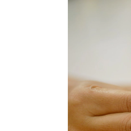
tuổi, trẻ 
đến 2 tuổi
dưỡng côn