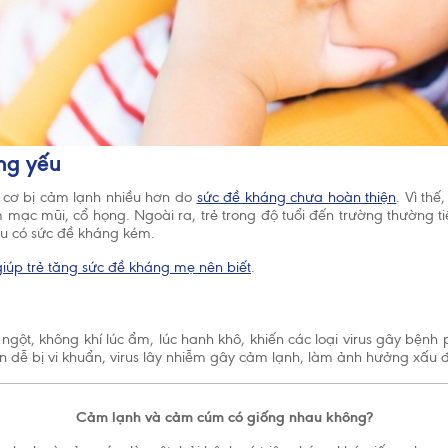
áng yếu
y cơ bị cảm lạnh nhiều hơn do
sức đề kháng chưa hoàn thiện
. Vì thế
 mạc mũi, cổ họng. Ngoài ra, trẻ trong độ tuổi đến trường thường ti
ếu có sức đề kháng kém.
giúp trẻ tăng sức đề kháng mẹ nên biết
.
i ngột, không khí lúc ẩm, lúc hanh khô, khiến các loại virus gây bệnh
nên dễ bị vi khuẩn, virus lây nhiễm gây cảm lạnh, làm ảnh hưởng xấu 
Cảm lạnh và cảm cúm có giống nhau không?