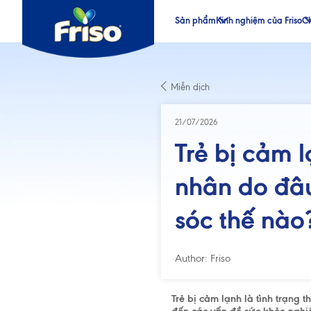
Sản phẩm
Kinh nghiệm của Friso
Ch
®
®
Miễn dịch
®
®
21/07/2026
Trẻ bị cảm 
nhân do đâ
sóc thế nào
Author: Friso
Trẻ bị cảm lạnh là tình trạng