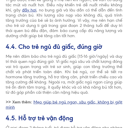
tác mút và nuốt hơi. Điều này khiến trẻ dễ nuốt nhiều không
khí, gây
đầy hơi
, no bụng giả và lâu dần có thể dẫn đến tình
trạng chán bú. Khi lượng sữa nạp vào không đủ, quá trình
tăng trưởng của bé sẽ bị ảnh hưởng. Vì vậy, mẹ nên hạn chế
cho trẻ sử dụng ti giả trong giai đoạn 2 tháng tuổi để duy trì
thói quen bú đều đặn, đảm bảo cung cấp đủ năng lượng và
dưỡng chất giúp bé tăng cân tốt hơn.
4.4. Cho trẻ ngủ đủ giấc, đúng giờ
Mẹ nên đảm bảo cho trẻ ngủ đủ giấc (15-16 giờ/ngày) và duy
trì thói quen ngủ đúng giờ. Vì giấc ngủ sâu và chất lượng đóng
vai trò quan trọng với trẻ sơ sinh, giúp con tăng trưởng thể
chất và phát triển toàn diện. Khi bé ngủ, cơ thể sẽ tiết ra
hormone tăng trưởng, hỗ trợ tăng cân, phát triển chiều cao và
tăng cường đề kháng. Ngoài ra, một giấc ngủ ngon cũng giúp
trẻ ổn định tâm trạng, ít quấy khóc và có khả năng bú tốt hơn,
từ đó góp phần cải thiện cân nặng hiệu quả.
>> Xem thêm:
Mẹo giúp bé ngủ ngon, sâu giấc, không bị giật
mình
4.5. Hỗ trợ trẻ vận động
Ở giai đoạn 2 tháng tuổi, trẻ được hỗ trợ vận động nhẹ nhàng