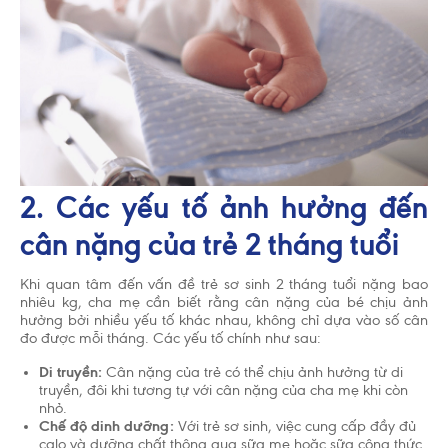
2. Các yếu tố ảnh hưởng đến
Chấp nhận và đóng
cân nặng của trẻ 2 tháng tuổi
Khi quan tâm đến vấn đề trẻ sơ sinh 2 tháng tuổi nặng bao
nhiêu kg, cha mẹ cần biết rằng cân nặng của bé chịu ảnh
hưởng bởi nhiều yếu tố khác nhau, không chỉ dựa vào số cân
Tổ chức Y Tế Thế Giới (WHO) khuyến cáo nên nuôi
đo được mỗi tháng. Các yếu tố chính như sau:
con bằng sữa mẹ cho đến khi trẻ được 2 tuổi. Cho
Di truyền:
Cân nặng của trẻ có thể chịu ảnh hưởng từ di
trẻ bú bình hoặc dùng thức ăn, thức uống khác
truyền, đôi khi tương tự với cân nặng của cha mẹ khi còn
trong 6 tháng đầu là không cần thiết và sẽ có ảnh
nhỏ.
hưởng không tốt đến việc nuôi con bằng sữa mẹ.
Chế độ dinh dưỡng:
Với trẻ sơ sinh, việc cung cấp đầy đủ
Sau sáu tháng tuổi, trẻ cần được cho ăn thức ăn bổ
calo và dưỡng chất thông qua sữa mẹ hoặc sữa công thức
sung phù hợp với lứa tuổi kết hợp với bú sữa mẹ