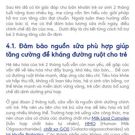
Sau khi đã có lời giải đáp cho băn khoăn trẻ sơ sinh 2 tháng
tuổi nặng bao nhiêu kg, mẹ cũng cần tìm hiểu các giải pháp
hỗ trợ con tăng cân đạt chuẩn. Ngoài tuân theo hướng dẫn
của bác sĩ, mẹ có thể đảm bảo lượng sữa mỗi ngày, điều
chỉnh chế độ ăn của mẹ,... Dưới đây là chi tiết từng cách hỗ trợ
bé 2 tháng tăng cân ổn định:
4.1. Đảm bảo nguồn sữa phù hợp giúp
tăng cường đề kháng đường ruột cho trẻ
Hệ tiêu hóa của trẻ 2 tháng tuổi vẫn còn non yếu, dễ gặp các
vấn đề về tiêu hóa như đầy bụng, khó tiêu, táo bón,... Để con
có đường ruột khỏe mạnh, đáp ứng các tiêu chí: Tiêu hóa khỏe
và hấp thu tốt, không rối loạn tiêu hóa, hệ vi sinh cân bằng, cơ
thể khỏe mạnh và miễn dịch vững vàng, trẻ cần được bổ sung
chế độ dinh dưỡng phù hợp.
Ở giai đoạn 2 tháng tuổi, sữa vẫn là nguồn dinh dưỡng chính
với trẻ. Mẹ nên ưu tiên cho trẻ bú sữa mẹ dễ tiêu hóa và bổ
sung nhiều kháng thể. Trường hợp trẻ uống sữa công thức, mẹ
nên chọn sữa có chứa các dưỡng chất như
Milk Lipid Complex
(hỗn hợp chất béo tự nhiên),
HMO
(Human Milk
Oligosaccharides),
chất xơ GOS
(Galacto-oligosaccharides) và
lợi khuẩn Probiotics
. Các thành phần này không chỉ cung cấp