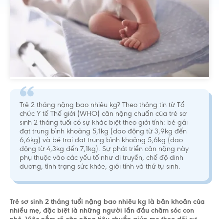
Trẻ 2 tháng nặng bao nhiêu kg? Theo thông tin từ Tổ
chức Y tế Thế giới (WHO) cân nặng chuẩn của trẻ sơ
sinh 2 tháng tuổi có sự khác biệt theo giới tính: bé gái
đạt trung bình khoảng 5,1kg (dao động từ 3,9kg đến
6,6kg) và bé trai đạt trung bình khoảng 5,6kg (dao
động từ 4,3kg đến 7,1kg). Sự phát triển cân nặng này
phụ thuộc vào các yếu tố như di truyền, chế độ dinh
dưỡng, tình trạng sức khỏe, giới tính và thứ tự sinh.
Trẻ sơ sinh 2 tháng tuổi nặng bao nhiêu kg là băn khoăn của
nhiều mẹ, đặc biệt là những người lần đầu chăm sóc con