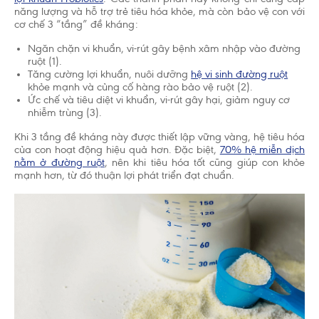
năng lượng và hỗ trợ trẻ tiêu hóa khỏe, mà còn bảo vệ con với
cơ chế 3 “tầng” đề kháng:
Ngăn chặn vi khuẩn, vi-rút gây bệnh xâm nhập vào đường
ruột (1).
Tăng cường lợi khuẩn, nuôi dưỡng
hệ vi sinh đường ruột
khỏe mạnh và củng cố hàng rào bảo vệ ruột (2).
Ức chế và tiêu diệt vi khuẩn, vi-rút gây hại, giảm nguy cơ
nhiễm trùng (3).
Khi 3 tầng đề kháng này được thiết lập vững vàng, hệ tiêu hóa
của con hoạt động hiệu quả hơn. Đặc biệt,
70% hệ miễn dịch
nằm ở đường ruột
, nên khi tiêu hóa tốt cũng giúp con khỏe
mạnh hơn, từ đó thuận lợi phát triển đạt chuẩn.