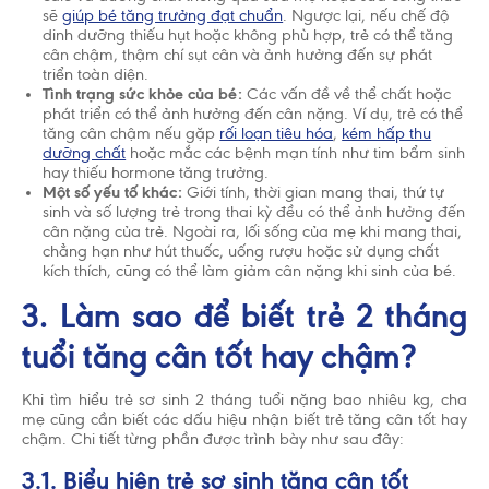
sẽ
giúp bé tăng trưởng đạt chuẩn
. Ngược lại, nếu chế độ
cho đến 2 tuổi. Hãy gặp bác sĩ để được tư vấn
dinh dưỡng thiếu hụt hoặc không phù hợp, trẻ có thể tăng
trước khi quyết định dùng sản phẩm dinh dưỡng
cân chậm, thậm chí sụt cân và ảnh hưởng đến sự phát
công thức hoặc nếu bạn gặp vấn đề khi cho con
triển toàn diện.
bú.
Tình trạng sức khỏe của bé:
Các vấn đề về thể chất hoặc
phát triển có thể ảnh hưởng đến cân nặng. Ví dụ, trẻ có thể
tăng cân chậm nếu gặp
rối loạn tiêu hóa
,
kém hấp thu
dưỡng chất
hoặc mắc các bệnh mạn tính như tim bẩm sinh
hay thiếu hormone tăng trưởng.
Một số yếu tố khác:
Giới tính, thời gian mang thai, thứ tự
sinh và số lượng trẻ trong thai kỳ đều có thể ảnh hưởng đến
cân nặng của trẻ. Ngoài ra, lối sống của mẹ khi mang thai,
chẳng hạn như hút thuốc, uống rượu hoặc sử dụng chất
kích thích, cũng có thể làm giảm cân nặng khi sinh của bé.
3. Làm sao để biết trẻ 2 tháng
tuổi tăng cân tốt hay chậm?
Khi tìm hiểu trẻ sơ sinh 2 tháng tuổi nặng bao nhiêu kg, cha
mẹ cũng cần biết các dấu hiệu nhận biết trẻ tăng cân tốt hay
chậm. Chi tiết từng phần được trình bày như sau đây:
3.1. Biểu hiện trẻ sơ sinh tăng cân tốt