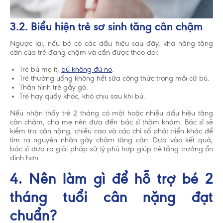
3.2. Biểu hiện trẻ sơ sinh tăng cân chậm
Ngược lại, nếu bé có các dấu hiệu sau đây, khả năng tăng
cân của trẻ đang chậm và cần được theo dõi:
Trẻ bú mẹ ít,
bú không đủ no
.
Trẻ thường uống không hết sữa công thức trong mỗi cữ bú.
Thân hình trẻ gầy gò.
Trẻ hay quấy khóc, khó chịu sau khi bú.
Nếu nhận thấy trẻ 2 tháng có một hoặc nhiều dấu hiệu tăng
cân chậm, cha mẹ nên đưa đến bác sĩ thăm khám. Bác sĩ sẽ
kiểm tra cân nặng, chiều cao và các chỉ số phát triển khác để
tìm ra nguyên nhân gây chậm tăng cân. Dựa vào kết quả,
bác sĩ đưa ra giải pháp xử lý phù hợp giúp trẻ tăng trưởng ổn
định hơn.
4. Nên làm gì để hỗ trợ bé 2
tháng tuổi cân nặng đạt
chuẩn?