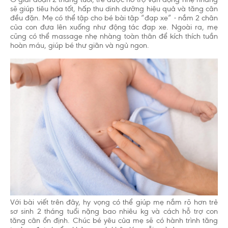
sẽ giúp tiêu hóa tốt, hấp thu dinh dưỡng hiệu quả và tăng cân
đều đặn. Mẹ có thể tập cho bé bài tập “đạp xe” - nắm 2 chân
của con đưa lên xuống như động tác đạp xe. Ngoài ra, mẹ
cũng có thể massage nhẹ nhàng toàn thân để kích thích tuần
hoàn máu, giúp bé thư giãn và ngủ ngon.
Với bài viết trên đây, hy vọng có thể giúp mẹ nắm rõ hơn trẻ
sơ sinh 2 tháng tuổi nặng bao nhiêu kg và cách hỗ trợ con
tăng cân ổn định. Chúc bé yêu của mẹ sẽ có hành trình tăng