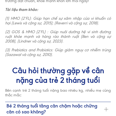
trưởng đạt chuẩn, khỏe mạnh khôn lớn mỗi ngày!
Tài liệu tham khảo:
(1) HMO (2’FL): Giúp hạn chế sự xâm nhập của vi khuẩn có
hại (Lewis và cộng sự, 2015); (Reverri và cộng sự, 2018).
(2) GOS & HMO (2’FL) : Giúp nuôi dưỡng hệ vi sinh đường
ruột khỏe mạnh và hàng rào thành ruột (Ben và cộng sự
2008), (Lindner và cộng sự, 2023).
(3) Prebiotics and Probiotics: Giúp giảm nguy cơ nhiễm trùng
(Sazawal và cộng sự, 2010).
Câu hỏi thường gặp về cân
nặng của trẻ 2 tháng tuổi
Bên cạnh trẻ 2 tháng tuổi nặng bao nhiêu kg, nhiều mẹ cũng
thắc mắc:
Bé 2 tháng tuổi tăng cân chậm hoặc chững
cân có sao không?