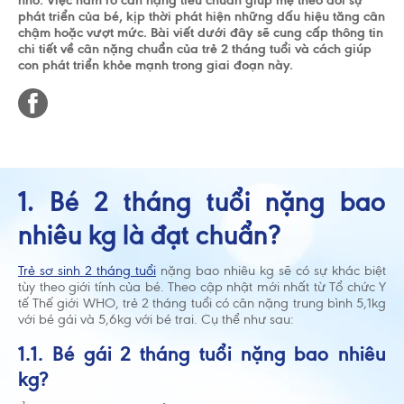
nhỏ. Việc nắm rõ cân nặng tiêu chuẩn giúp mẹ theo dõi sự
phát triển của bé, kịp thời phát hiện những dấu hiệu tăng cân
chậm hoặc vượt mức. Bài viết dưới đây sẽ cung cấp thông tin
chi tiết về cân nặng chuẩn của trẻ 2 tháng tuổi và cách giúp
con phát triển khỏe mạnh trong giai đoạn này.
1. Bé 2 tháng tuổi nặng bao
nhiêu kg là đạt chuẩn?
Trẻ sơ sinh 2 tháng tuổi
nặng bao nhiêu kg sẽ có sự khác biệt
tùy theo giới tính của bé. Theo cập nhật mới nhất từ Tổ chức Y
tế Thế giới WHO, trẻ 2 tháng tuổi có cân nặng trung bình 5,1kg
với bé gái và 5,6kg với bé trai. Cụ thể như sau:
1.1. Bé gái 2 tháng tuổi nặng bao nhiêu
kg?