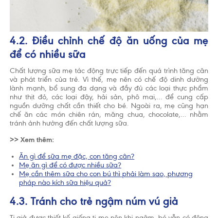
4.2. Điều chỉnh chế độ ăn uống của mẹ
để có nhiều sữa
Chất lượng sữa mẹ tác động trực tiếp đến quá trình tăng cân
và phát triển của trẻ. Vì thế, mẹ nên có chế độ dinh dưỡng
lành mạnh, bổ sung đa dạng và đầy đủ các loại thực phẩm
như thịt đỏ, các loại đậy, hải sản, phô mai,... để cung cấp
nguồn dưỡng chất cần thiết cho bé. Ngoài ra, mẹ cũng hạn
chế ăn các món chiên rán, măng chua, chocolate,... nhằm
tránh ảnh hưởng đến chất lượng sữa.
>> Xem thêm:
Ăn gì để sữa mẹ đặc, con tăng cân?
Mẹ ăn gì để có được nhiều sữa?
Mẹ cần thêm sữa cho con bú thì phải làm sao, phương
pháp nào kích sữa hiệu quả?
4.3. Tránh cho trẻ ngậm núm vú giả
Ti giả được thiết kế giống ti mẹ nên khi ngậm, bé vẫn có động