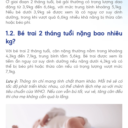
Ở giai đoạn 2 tháng tuổi, bé gái thường có trọng lượng dao
động từ 3,9kg đến 6,6kg, với mức trung bình khoảng 5,1kg.
Nếu bé dưới 3,9kg sẽ được xem là có nguy cơ suy dinh
dưỡng, trong khi vượt quá 6,6kg nhiều khả năng bị thừa cân
hoặc béo phì.
1.2. Bé trai 2 tháng tuổi nặng bao nhiêu
kg?
Với bé trai 2 tháng tuổi, cân nặng thường nằm trong khoảng
4,3kg đến 7,1kg, trung bình tầm 5,6kg. Bé trai được xem là
tiềm ẩn nguy cơ suy dinh dưỡng nếu nặng dưới 4,3kg và có
thể bị béo phì hoặc thừa cân nếu có trọng lượng vượt mức
7,1kg.
Lưu ý:
Thông tin chỉ mang tính chất tham khảo. Mỗi trẻ sẽ có
tốc độ phát triển khác nhau, có thể chênh lệch nhẹ so với mức
tiêu chuẩn của WHO. Nếu con vẫn bú tốt, vui vẻ, tăng cân đều
thì cha mẹ không cần quá lo lắng.