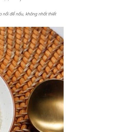
sữa mẹ cho
 dinh
o nồi để nấu, không nhất thiết