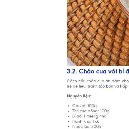
3.2. Cháo cua với bí 
Cách nấu cháo cua ăn dặm cho bé
trẻ dễ tiêu, tránh
táo bón
và hấp 
Nguyên liệu:
Gạo tẻ: 100g
Thịt cua đồng: 100g
Bí đỏ: 1 miếng nhỏ
Hành khô: 1 củ
Nước lọc: 200ml