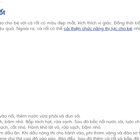
..
ốt
 cho bé với cà rốt có màu đẹp mắt, kích thích vị giác. Đồng thời bổ
ệu quả. Ngoài ra, cà rốt có thể
cải thiện chức năng thị lực cho bé
nhờ
ê
Chấp nhận và 
vào nồi, thêm nước vừa phải và đun sôi.
h, băm nhỏ. Bắp tách hạt, rửa sạch. Sau đó bắc nồi nước sôi, luộc ch
 Tế Thế Giới (WHO) khuyến cáo nên nuôi con bằng sữa mẹ cho đến kh
ạch, cắt nhỏ. Hành khô lột vỏ, rửa sạch, băm nhỏ.
o trẻ bú bình hoặc dùng thức ăn, thức uống khác trong 6 tháng đầu l
m dầu ăn. Khi dầu nóng thì cho hành vào, phi thơm vàng và đảo sơ t
và sẽ có ảnh hưởng không tốt đến việc nuôi con bằng sữa mẹ. Sau sá
 mẹ cho thịt cua đã vào xào, đảo đều. Sau đó thêm cà rốt và bắp đã 