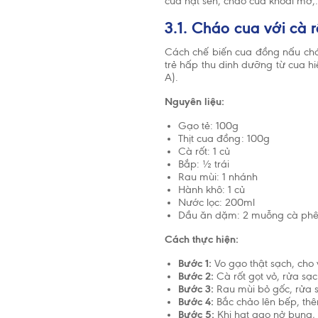
cua hạt sen, cháo cua khoai mỡ,.
3.1. Cháo cua với cà r
Cách chế biến cua đồng nấu cháo
trẻ hấp thu dinh dưỡng từ cua hi
A).
Nguyên liệu:
Gạo tẻ: 100g
Thịt cua đồng: 100g
Cà rốt: 1 củ
Bắp: ½ trái
Rau mùi: 1 nhánh
Hành khô: 1 củ
Nước lọc: 200ml
Dầu ăn dặm: 2 muỗng cà ph
Cách thực hiện:
Bước 1:
Vo gạo thật sạch, cho 
Bước 2:
Cà rốt gọt vỏ, rửa sạc
Tổ chức Y
Bước 3:
Rau mùi bỏ gốc, rửa s
2 tuổi. Ch
Bước 4:
Bắc chảo lên bếp, thê
cần thiết 
Bước 5:
Khi hạt gạo nở bung,