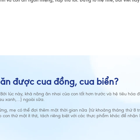
h và con ăn ngon miệng, hấp thu tốt. Đừng lo mẹ nhé, bài viết này
g ăn được cua đồng, cua biển?
 Bởi lúc này, khả năng ăn nhai của con tốt hơn trước và hệ tiêu hóa
rau xanh,...) ngoài sữa.
ị ứng, mẹ có thể đợi thêm một thời gian nữa (từ khoảng tháng thứ 8 
o con thử một ít thịt, tách riêng biệt với các thực phẩm khác để nhận