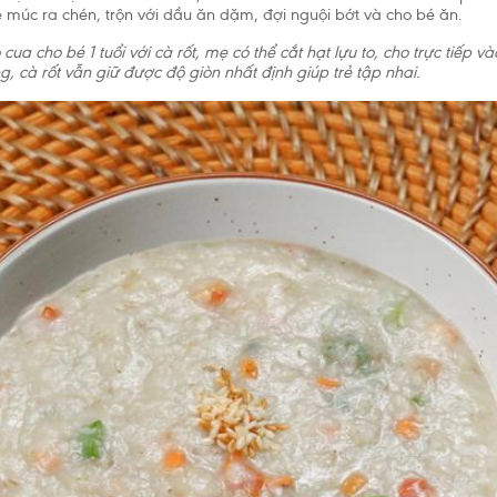
cần được cho ăn thức ăn bổ sung phù hợp với lứa tuổi kết hợp với bú 
 múc ra chén, trộn với dầu ăn dặm, đợi nguội bớt và cho bé ăn.
. Hãy gặp bác sĩ để được tư vấn trước khi quyết định dùng sản phẩm
ua cho bé 1 tuổi với cà rốt, mẹ có thể cắt hạt lựu to, cho trực tiếp và
g thức hoặc nếu bạn gặp vấn đề khi cho con bú.
, cà rốt vẫn giữ được độ giòn nhất định giúp trẻ tập nhai.