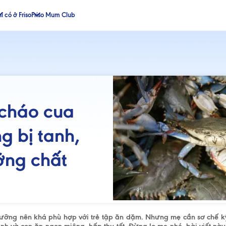
ỉ có ở Friso
Friso Mum Club
 cháo cua
g bị tanh,
ỡng chất
dưỡng nên khá phù hợp với trẻ tập ăn dặm. Nhưng mẹ cần sơ chế 