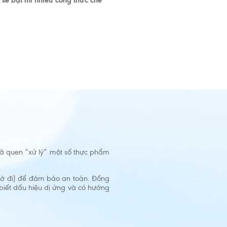
 sẽ bật mí nhiều công thức chế
 đã quen “xử lý” một số thực phẩm
trở đi) để đảm bảo an toàn. Đồng
 biết dấu hiệu dị ứng và có hướng