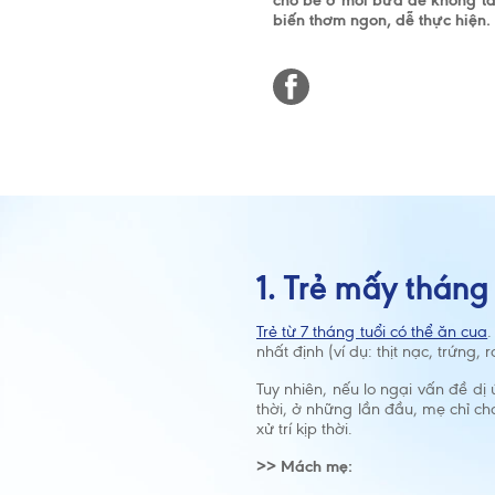
cho bé ở mỗi bữa để không tan
biến thơm ngon, dễ thực hiện.
1. Trẻ mấy thán
Trẻ từ 7 tháng tuổi có thể ăn cua
.
nhất định (ví dụ: thịt nạc, trứng, 
Tuy nhiên, nếu lo ngại vấn đề d
thời, ở những lần đầu, mẹ chỉ ch
xử trí kịp thời.
>> Mách mẹ: