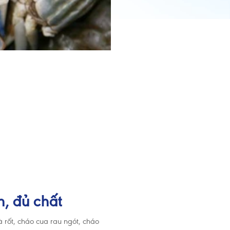
, đủ chất
rốt, cháo cua rau ngót, cháo