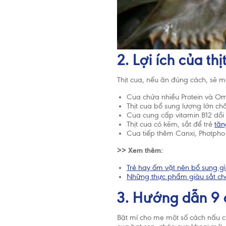
2. Lợi ích của thị
Thịt cua, nếu ăn đúng cách, sẽ ma
Cua chứa nhiều Protein và Omeg
Thịt cua bổ sung lượng lớn chấ
Cua cung cấp vitamin B12 dồi 
Thịt cua có kẽm, sắt để trẻ
tăn
Cua tiếp thêm Canxi, Photpho
>> Xem thêm:
Trẻ hay ốm vặt nên bổ sung g
Những thực phẩm giàu sắt ch
3. Hướng dẫn 9 
Bật mí cho mẹ một số cách nấu c