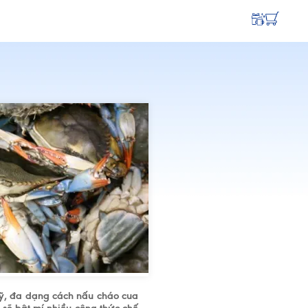
kỹ, đa dạng cách nấu cháo cua