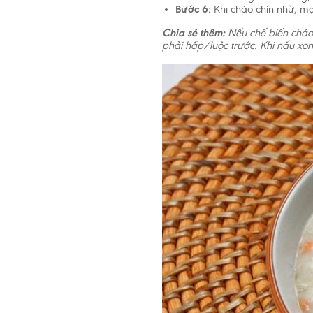
tuổi, trẻ 
Bước 6:
Khi cháo chín nhừ, mẹ
đến 2 tuổi
Chia sẻ thêm:
Nếu chế biến cháo c
dưỡng côn
phải hấp/luộc trước. Khi nấu xong