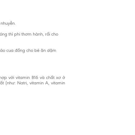
 nhuyễn.
ng thì phi thơm hành, rồi cho
cháo cua đồng cho bé ăn dặm
hợp với vitamin B16 và chất xơ ở
t (như: Natri, vitamin A, vitamin