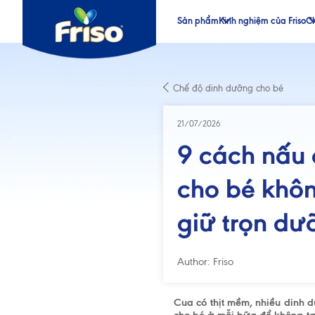
Sản phẩm
Kinh nghiệm của Friso
Ch
®
®
Chế độ dinh dưỡng cho bé
®
®
21/07/2026
9 cách nấu
cho bé khôn
giữ trọn dư
Author: Friso
Cua có thịt mềm, nhiều dinh 