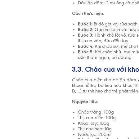
Dầu ăn dặm: 2 muỗng cà ph
Cách thực hiện:
Bước 1:
Bí đỏ gọt vỏ, rửa sạch
Bước 2:
Gạo vo sạch với nước,
Bước 3:
Hành khô lột vỏ, rửa 
thịt cua vào, đảo đều tay.
Bước 4:
Khi cháo sôi, mẹ cho t
Bước 5:
Khi cháo nhừ, mẹ múc
siêu thơm ngon, bổ dưỡng.
3.3. Cháo cua với kho
Cháo cua biển cho bé ăn dặm với
khoai hỗ trợ bé tiêu hóa khỏe, í
D,...) từ thịt heo cho trẻ phát triển
Nguyên liệu:
Cháo trắng: 100g
Thịt cua biển: 100g
Khoai tây: 100g
Thịt nạc heo: 10g
Nước lọc: 200ml