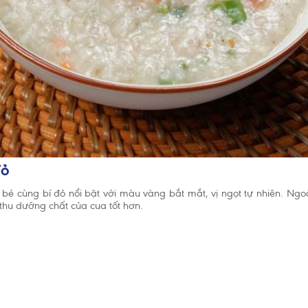
đỏ
 cùng bí đỏ nổi bật với màu vàng bắt mắt, vị ngọt tự nhiên. Ngoài
thu dưỡng chất của cua tốt hơn.