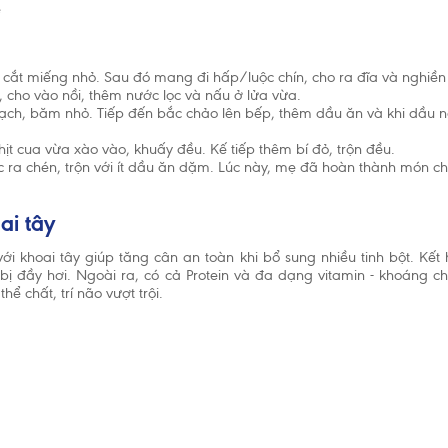
ê
, cắt miếng nhỏ. Sau đó mang đi hấp/luộc chín, cho ra đĩa và nghiền
 cho vào nồi, thêm nước lọc và nấu ở lửa vừa.
sạch, băm nhỏ. Tiếp đến bắc chảo lên bếp, thêm dầu ăn và khi dầu nó
hịt cua vừa xào vào, khuấy đều. Kế tiếp thêm bí đỏ, trộn đều.
 ra chén, trộn với ít dầu ăn dặm. Lúc này, mẹ đã hoàn thành món 
ai tây
 khoai tây giúp tăng cân an toàn khi bổ sung nhiều tinh bột. Kết 
t bị đầy hơi. Ngoài ra, có cả Protein và đa dạng vitamin - khoáng chấ
 thể chất, trí não vượt trội.