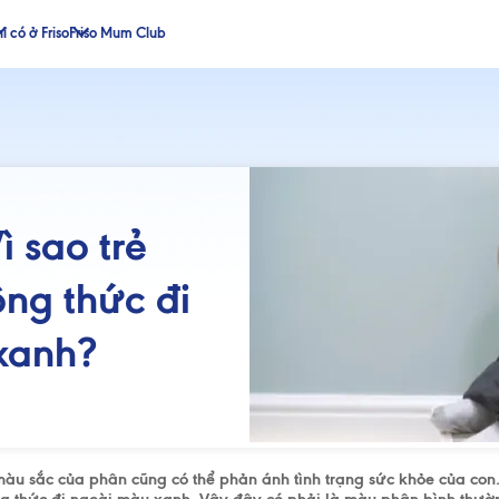
ỉ có ở Friso
Friso Mum Club
ì sao trẻ
ng thức đi
xanh?
àu sắc của phân cũng có thể phản ánh tình trạng sức khỏe của con. 