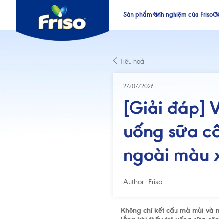
Sản phẩm
Kinh nghiệm của Friso
Ch
®
®
Tiêu hoá
®
®
27/07/2026
[Giải đáp] V
uống sữa cô
ngoài màu 
Author: Friso
Không chỉ kết cấu mà mùi và m