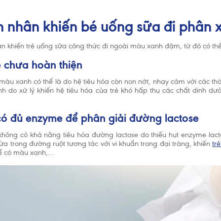
cần được cho ăn thức ăn bổ sung phù hợp với lứa tuổi kết hợp với bú 
. Hãy gặp bác sĩ để được tư vấn trước khi quyết định dùng sản phẩm
 nhân khiến bé uống sữa đi phân 
g thức hoặc nếu bạn gặp vấn đề khi cho con bú.
n khiến trẻ uống sữa công thức đi ngoài màu xanh đậm, từ đó có thể
rẻ chưa hoàn thiện
màu xanh có thể là do hệ tiêu hóa còn non nớt, nhạy cảm với các th
ính do xử lý khiến hệ tiêu hóa của trẻ khó hấp thụ các chất dinh dư
 có đủ enzyme để phân giải đường lactose
ẻ không có khả năng tiêu hóa đường lactose do thiếu hụt enzyme lact
hừa trong đường ruột tương tác với vi khuẩn trong đại tràng, khiến
tr
hể có màu xanh,...