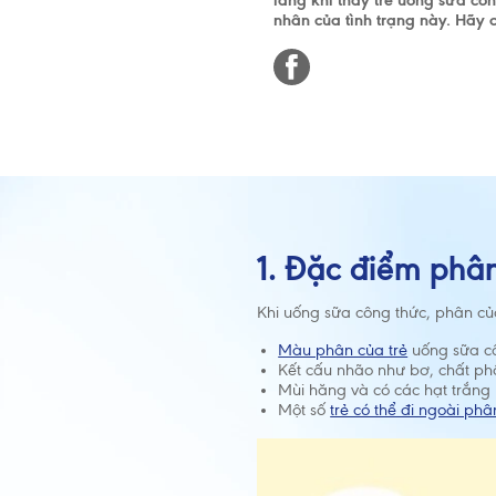
lắng khi thấy trẻ uống sữa c
nhân của tình trạng này. Hãy cù
1. Đặc điểm phâ
Khi uống sữa công thức, phân củ
Màu phân của trẻ
uống sữa cô
Kết cấu nhão như bơ, chất ph
Mùi hăng và có các hạt trắng l
Một số
trẻ có thể đi ngoài ph