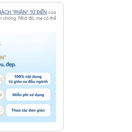
BÁCH “PHÂN” TỪ ĐIỂN
của
nh chóng. Nhờ đó, mẹ có thể
đóng
i trẻ được
à không
u tháng