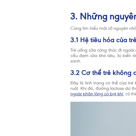
tuổi, trẻ 
đến 2 tuổi
3. Những nguyên
dưỡng côn
Cùng tìm hiểu một số nguyên nhâ
3.1 Hệ tiêu hóa của t
Trẻ uống sữa công thức đi ngoài 
cấu đạm sữa khó tiêu, bị biến t
xanh.
3.2 Cơ thể trẻ không
Đây là tình trạng cơ thể của tr
ruột. Khi đó, đường lactose dư t
ngoài phân lỏng có bọt khí
, có t