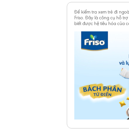
Để kiểm tra xem trẻ đi ngo
Friso. Đây là công cụ hỗ t
biết được hệ tiêu hóa của 
Tổ chức Y
2 tuổi. Ch
cần thiết 