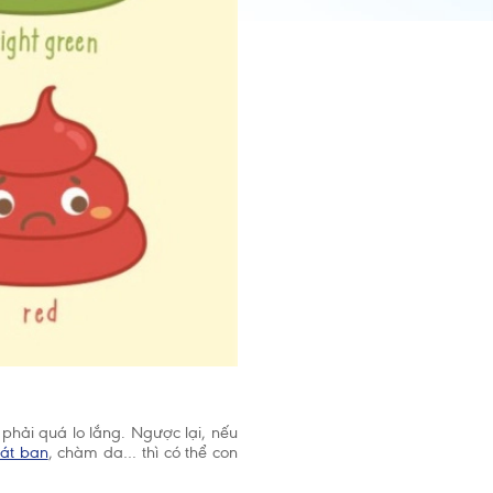
hải quá lo lắng. Ngược lại, nếu
át ban
, chàm da… thì có thể con