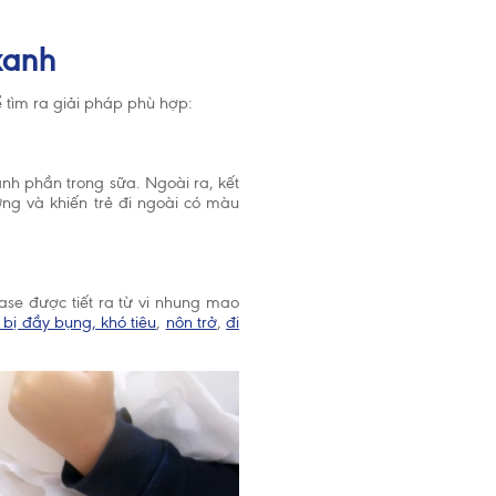
sữa mẹ cho
 dinh
xanh
 tìm ra giải pháp phù hợp:
ành phần trong sữa. Ngoài ra, kết
ỡng và khiến trẻ đi ngoài có màu
ase được tiết ra từ vi nhung mao
ẻ bị đầy bụng, khó tiêu
,
nôn trở
,
đi