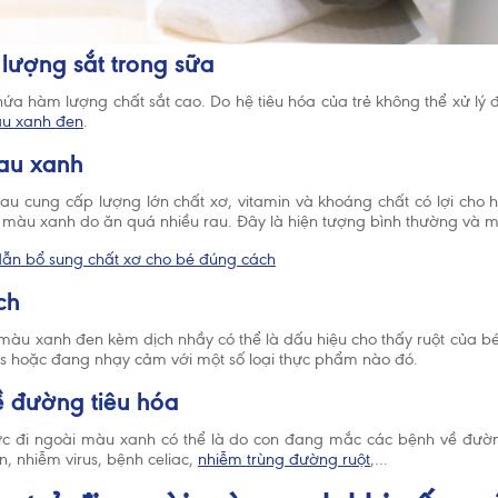
 lượng sắt trong sữa
hứa hàm lượng chất sắt cao. Do hệ tiêu hóa của trẻ không thể xử lý 
àu xanh đen
.
rau xanh
rau cung cấp lượng lớn chất xơ, vitamin và khoáng chất có lợi cho 
 màu xanh do ăn quá nhiều rau. Đây là hiện tượng bình thường và m
ẫn bổ sung chất xơ cho bé đúng cách
ch
 màu xanh đen kèm dịch nhầy có thể là dấu hiệu cho thấy ruột của bé
rus hoặc đang nhạy cảm với một số loại thực phẩm nào đó.
ề đường tiêu hóa
ức đi ngoài màu xanh có thể là do con đang mắc các bệnh về đườ
n, nhiễm virus, bệnh celiac,
nhiễm trùng đường ruột
,...