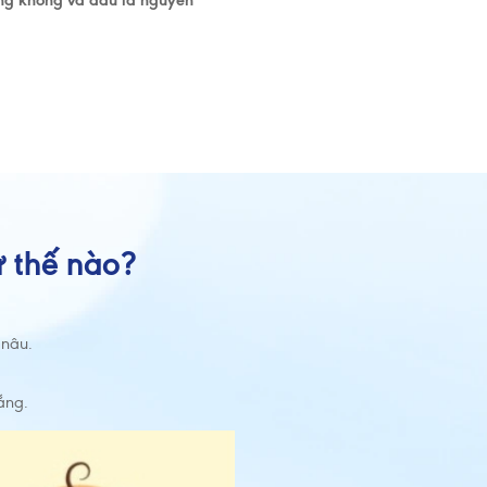
ờng không và đâu là nguyên
ư thế nào?
 nâu.
ắng.