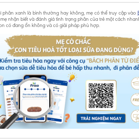
ài phân xanh là bình thường hay không, mẹ có thể truy cập vào
rợ mẹ nhận biết và đánh giá tình trạng phân của trẻ một cách nha
con có đang ổn không và có giải pháp phù hợp.
Chấp nhận và 
 Tế Thế Giới (WHO) khuyến cáo nên nuôi con bằng sữa mẹ cho đến kh
o trẻ bú bình hoặc dùng thức ăn, thức uống khác trong 6 tháng đầu l
và sẽ có ảnh hưởng không tốt đến việc nuôi con bằng sữa mẹ. Sau sá