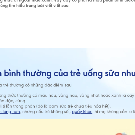
ông thức đi ngoài màu xanh. Vậy đây có phải là màu phân bình thư
ng tìm hiểu trong bài viết viết sau.
n bình thường của trẻ uống sữa nh
a trẻ thường có những đặc điểm sau:
ng thức thường có màu nâu, vàng nâu, vàng nhạt hoặc xanh lá cây
ân đặc, cứng.
i ti lẫn trong phân (đó là đạm sữa trẻ chưa tiêu hóa hết).
ân lỏng hơn
, nhưng nếu trẻ không sốt,
quấy khóc
thì mẹ không cần lo l