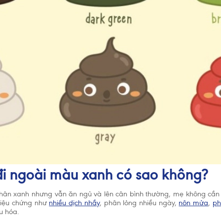
 đi ngoài màu xanh có sao không?
hân xanh nhưng vẫn ăn ngủ và lên cân bình thường, mẹ không cần p
riệu chứng như
nhiều dịch nhầy
, phân lỏng nhiều ngày,
nôn mửa
,
ph
u hóa.