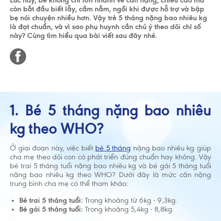
Lúc này, bé không chỉ lớn nhanh về cân nặng, chiều cao mà
còn bắt đầu biết lẫy, cầm nắm, ngồi khi được hỗ trợ và bập
bẹ nói chuyện nhiều hơn. Vậy trẻ 5 tháng nặng bao nhiêu kg
là đạt chuẩn, và vì sao phụ huynh cần chú ý theo dõi chỉ số
này? Cùng tìm hiểu qua bài viết sau đây nhé.
1. Bé 5 tháng nặng bao nhiêu
kg theo WHO?
Ở giai đoạn này, việc biết
bé 5 tháng
nặng bao nhiêu kg giúp
cha mẹ theo dõi con có phát triển đúng chuẩn hay không. Vậy
bé trai 5 tháng tuổi nặng bao nhiêu kg và bé gái 5 tháng tuổi
nặng bao nhiêu kg theo WHO? Dưới đây là mức cân nặng
trung bình cha mẹ có thể tham khảo:
Bé trai 5 tháng tuổi:
Trong khoảng từ 6kg - 9,3kg.
Bé gái 5 tháng tuổi:
Trong khoảng 5,4kg - 8,8kg.