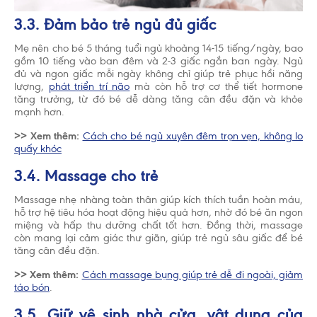
3.3. Đảm bảo trẻ ngủ đủ giấc
Mẹ nên cho bé 5 tháng tuổi ngủ khoảng 14-15 tiếng/ngày, bao
gồm 10 tiếng vào ban đêm và 2-3 giấc ngắn ban ngày. Ngủ
đủ và ngon giấc mỗi ngày không chỉ giúp trẻ phục hồi năng
lượng,
phát triển trí não
mà còn hỗ trợ cơ thể tiết hormone
tăng trưởng, từ đó bé dễ dàng tăng cân đều đặn và khỏe
mạnh hơn.
>> Xem thêm:
Cách cho bé ngủ xuyên đêm trọn vẹn, không lo
quấy khóc
3.4. Massage cho trẻ
Massage nhẹ nhàng toàn thân giúp kích thích tuần hoàn máu,
hỗ trợ hệ tiêu hóa hoạt động hiệu quả hơn, nhờ đó bé ăn ngon
miệng và hấp thu dưỡng chất tốt hơn. Đồng thời, massage
còn mang lại cảm giác thư giãn, giúp trẻ ngủ sâu giấc để bé
tăng cân đều đặn.
>> Xem thêm:
Cách massage bụng giúp trẻ dễ đi ngoài, giảm
táo bón
.
3.5. Giữ vệ sinh nhà cửa, vật dụng của