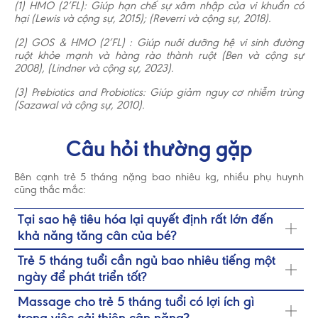
(1) HMO (2’FL): Giúp hạn chế sự xâm nhập của vi khuẩn có
hại (Lewis và cộng sự, 2015); (Reverri và cộng sự, 2018).
(2) GOS & HMO (2’FL) : Giúp nuôi dưỡng hệ vi sinh đường
ruột khỏe mạnh và hàng rào thành ruột (Ben và cộng sự
2008), (Lindner và cộng sự, 2023).
(3) Prebiotics and Probiotics: Giúp giảm nguy cơ nhiễm trùng
(Sazawal và cộng sự, 2010).
Câu hỏi thường gặp
Bên cạnh trẻ 5 tháng nặng bao nhiêu kg, nhiều phụ huynh
cũng thắc mắc:
Tại sao hệ tiêu hóa lại quyết định rất lớn đến
khả năng tăng cân của bé?
Hệ tiêu hóa của trẻ dưới 6 tháng còn rất non nớt, dễ bị táo
Trẻ 5 tháng tuổi cần ngủ bao nhiêu tiếng một
bón, tiêu chảy hay chướng bụng, gây ảnh hưởng trực tiếp
ngày để phát triển tốt?
đến việc hấp thu dinh dưỡng. Đặc biệt, có đến 70% tế bào
miễn dịch nằm ở đường ruột. Do đó, khi bé có một "chiếc
Ở giai đoạn này, ba mẹ nên đảm bảo cho bé ngủ đủ từ 14
Massage cho trẻ 5 tháng tuổi có lợi ích gì
bụng khỏe", hệ vi sinh đường ruột cân bằng thì mới hấp thu
– 15 tiếng/ngày. Trong đó bao gồm khoảng 10 tiếng vào
tốt các chất, ít bị ốm vặt và dễ dàng bắt kịp đà tăng trưởng
ban đêm và từ 2 – 3 giấc ngủ ngắn vào ban ngày. Giấc