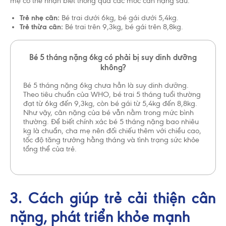
mẹ có thể nhận biết thông qua các mốc cân nặng sau:
Trẻ nhẹ cân:
Bé trai dưới 6kg, bé gái dưới 5,4kg.
Trẻ thừa cân:
Bé trai trên 9,3kg, bé gái trên 8,8kg.
Tổ chức Y Tế Thế Giới (WHO) khuyến cáo nên nuôi
Bé 5 tháng nặng 6kg có phải bị suy dinh dưỡng
con bằng sữa mẹ cho đến khi trẻ được 2 tuổi. Cho
không?
trẻ bú bình hoặc dùng thức ăn, thức uống khác
trong 6 tháng đầu là không cần thiết và sẽ có ảnh
Bé 5 tháng nặng 6kg chưa hẳn là suy dinh dưỡng.
hưởng không tốt đến việc nuôi con bằng sữa mẹ.
Theo tiêu chuẩn của WHO, bé trai 5 tháng tuổi thường
Sau sáu tháng tuổi, trẻ cần được cho ăn thức ăn bổ
đạt từ 6kg đến 9,3kg, còn bé gái từ 5,4kg đến 8,8kg.
sung phù hợp với lứa tuổi kết hợp với bú sữa mẹ
Như vậy, cân nặng của bé vẫn nằm trong mức bình
cho đến 2 tuổi. Hãy gặp bác sĩ để được tư vấn
thường. Để biết chính xác bé 5 tháng nặng bao nhiêu
trước khi quyết định dùng sản phẩm dinh dưỡng
kg là chuẩn, cha mẹ nên đối chiếu thêm với chiều cao,
công thức hoặc nếu bạn gặp vấn đề khi cho con
tốc độ tăng trưởng hằng tháng và tình trạng sức khỏe
bú.
tổng thể của trẻ.
3. Cách giúp trẻ cải thiện cân
nặng, phát triển khỏe mạnh