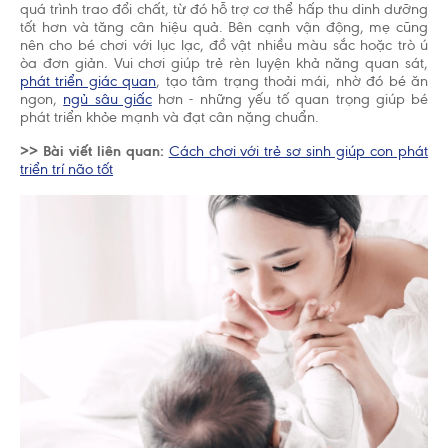
quá trình trao đổi chất, từ đó hỗ trợ cơ thể hấp thu dinh dưỡng
tốt hơn và tăng cân hiệu quả. Bên cạnh vận động, mẹ cũng
nên cho bé chơi với lục lạc, đồ vật nhiều màu sắc hoặc trò ú
òa đơn giản. Vui chơi giúp trẻ rèn luyện khả năng quan sát,
phát triển giác quan
, tạo tâm trạng thoải mái, nhờ đó bé ăn
ngon,
ngủ sâu giấc
hơn - những yếu tố quan trọng giúp bé
phát triển khỏe mạnh và đạt cân nặng chuẩn.
>> Bài viết liên quan:
Cách chơi với trẻ sơ sinh giúp con phát
triển trí não tốt