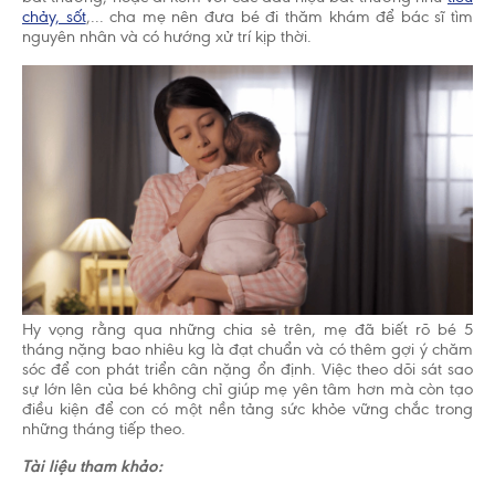
chảy, sốt
,... cha mẹ nên đưa bé đi thăm khám để bác sĩ tìm
nguyên nhân và có hướng xử trí kịp thời.
Hy vọng rằng qua những chia sẻ trên, mẹ đã biết rõ bé 5
tháng nặng bao nhiêu kg là đạt chuẩn và có thêm gợi ý chăm
sóc để con phát triển cân nặng ổn định. Việc theo dõi sát sao
sự lớn lên của bé không chỉ giúp mẹ yên tâm hơn mà còn tạo
điều kiện để con có một nền tảng sức khỏe vững chắc trong
những tháng tiếp theo.
Tài liệu tham khảo: