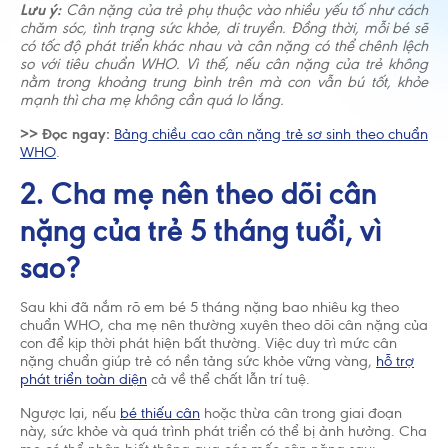
Lưu ý:
Cân nặng của trẻ phụ thuộc vào nhiều yếu tố như cách
chăm sóc, tình trạng sức khỏe, di truyền. Đồng thời, mỗi bé sẽ
có tốc độ phát triển khác nhau và cân nặng có thể chênh lệch
so với tiêu chuẩn WHO. Vì thế, nếu cân nặng của trẻ không
nằm trong khoảng trung bình trên mà con vẫn bú tốt, khỏe
mạnh thì cha mẹ không cần quá lo lắng.
>> Đọc ngay:
Bảng chiều cao cân nặng trẻ sơ sinh theo chuẩn
WHO
.
2. Cha mẹ nên theo dõi cân
nặng của trẻ 5 tháng tuổi, vì
sao?
Sau khi đã nắm rõ em bé 5 tháng nặng bao nhiêu kg theo
chuẩn WHO, cha mẹ nên thường xuyên theo dõi cân nặng của
con để kịp thời phát hiện bất thường. Việc duy trì mức cân
nặng chuẩn giúp trẻ có nền tảng sức khỏe vững vàng,
hỗ trợ
phát triển toàn diện
cả về thể chất lẫn trí tuệ.
Ngược lại, nếu
bé thiếu cân
hoặc thừa cân trong giai đoạn
này, sức khỏe và quá trình phát triển có thể bị ảnh hưởng. Cha
Chấp nhận và đóng