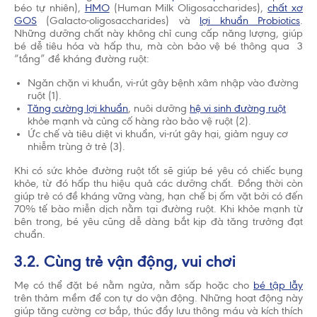
béo tự nhiên),
HMO
(Human Milk Oligosaccharides),
chất xơ
GOS
(Galacto-oligosaccharides) và
lợi khuẩn Probiotics
.
Những dưỡng chất này không chỉ cung cấp năng lượng, giúp
bé dễ tiêu hóa và hấp thu, mà còn bảo vệ bé thông qua 3
“tầng” đề kháng đường ruột:
Ngăn chặn vi khuẩn, vi-rút gây bệnh xâm nhập vào đường
ruột (1).
Tăng cường lợi khuẩn
, nuôi dưỡng
hệ vi sinh đường ruột
khỏe mạnh và củng cố hàng rào bảo vệ ruột (2).
Ức chế và tiêu diệt vi khuẩn, vi-rút gây hại, giảm nguy cơ
nhiễm trùng ở trẻ (3).
Khi có sức khỏe đường ruột tốt sẽ giúp bé yêu có chiếc bụng
khỏe, từ đó hấp thu hiệu quả các dưỡng chất. Đồng thời còn
giúp trẻ có đề kháng vững vàng, hạn chế bị ốm vặt bởi có đến
70% tế bào miễn dịch nằm tại đường ruột. Khi khỏe mạnh từ
bên trong, bé yêu cũng dễ dàng bắt kịp đà tăng trưởng đạt
chuẩn.
3.2. Cùng trẻ vận động, vui chơi
Mẹ có thể đặt bé nằm ngửa, nằm sấp hoặc cho
bé tập lẫy
trên thảm mềm để con tự do vận động. Những hoạt động này
giúp tăng cường cơ bắp, thúc đẩy lưu thông máu và kích thích