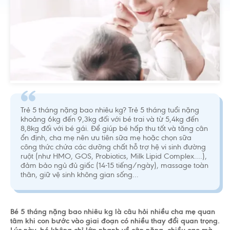
Trẻ 5 tháng nặng bao nhiêu kg? Trẻ 5 tháng tuổi nặng
khoảng 6kg đến 9,3kg đối với bé trai và từ 5,4kg đến
8,8kg đối với bé gái. Để giúp bé hấp thu tốt và tăng cân
ổn định, cha mẹ nên ưu tiên sữa mẹ hoặc chọn sữa
công thức chứa các dưỡng chất hỗ trợ hệ vi sinh đường
ruột (như HMO, GOS, Probiotics, Milk Lipid Complex....),
đảm bảo ngủ đủ giấc (14-15 tiếng/ngày), massage toàn
thân, giữ vệ sinh không gian sống...
Bé 5 tháng nặng bao nhiêu kg là câu hỏi nhiều cha mẹ quan
tâm khi con bước vào giai đoạn có nhiều thay đổi quan trọng.