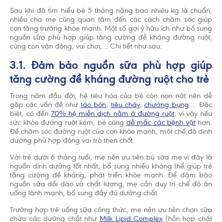
Sau khi đã tìm hiểu bé 5 tháng nặng bao nhiêu kg là chuẩn,
nhiều cha mẹ cũng quan tâm đến các cách chăm sóc giúp
con tăng trưởng khỏe mạnh. Một số gợi ý hữu ích như bổ sung
nguồn sữa phù hợp giúp tăng cường đề kháng đường ruột,
cùng con vận động, vui chơi,... Chi tiết như sau:
3.1. Đảm bảo nguồn sữa phù hợp giúp
tăng cường đề kháng đường ruột cho trẻ
Trong năm đầu đời, hệ tiêu hóa của bé còn non nớt nên dễ
gặp các vấn đề như
táo bón
,
tiêu chảy
,
chướng bụng
…. Đặc
biệt, có đến
70% hệ miễn dịch nằm ở đường ruột
, vì vậy nếu
sức khỏe đường ruột kém, bé cũng
dễ mắc các bệnh vặt
hơn.
Để chăm sóc đường ruột của con khỏe mạnh, một chế độ dinh
dưỡng phù hợp đóng vai trò then chốt.
Với trẻ dưới 6 tháng tuổi, mẹ nên ưu tiên bú sữa mẹ vì đây là
nguồn dinh dưỡng tốt nhất, bổ sung nhiều kháng thể giúp trẻ
tăng cường đề kháng, phát triển khỏe mạnh. Để đảm bảo
nguồn sữa dồi dào và chất lượng, mẹ cần duy trì chế độ ăn
uống lành mạnh, bổ sung đầy đủ dưỡng chất.
Trường hợp trẻ uống sữa công thức, mẹ nên ưu tiên chọn sữa
chứa các dưỡng chất như
Milk Lipid Complex
(hỗn hợp chất