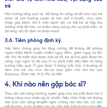
trẻ
Môi trường sống sạch sẽ, đồ dùng ăn uống và đồ chơi của trẻ
được vệ sinh thường xuyên sẽ hạn chế vi khuẩn, virus xâm
nhập gây bệnh. Khi ít mắc bệnh vặt, cơ thể bé sẽ hấp thu
dưỡng chất tốt hơn, có nhiều năng lượng cho sự phát triển, từ
đó tăng cân ổn định và khỏe mạnh.
3.6. Tiêm phòng định kỳ
Việc tiêm chủng giúp trẻ tăng cường đề kháng để phòng
ngừa nhiều bệnh truyền nhiễm nguy hiểm, giảm nguy cơ ốm
vặt. Khi hệ miễn dịch được bảo vệ tốt, bé sẽ ít bị gián đoạn ăn
uống, ngủ nghỉ, từ đó duy trì sự phát triển đều đặn và tăng
trưởng hiệu quả. Ở giai đoạn 5 tháng tuổi, bác sĩ thường sẽ
tiêm cho bé các mũi vắc-xin bao gồm mũi thứ ba của
Rotavirus, DTaP, Hib, PCV, IPV và HBV.
4. Khi nào nên gặp bác sĩ?
Theo dõi cân nặng thường xuyên giúp cha mẹ biết được bé 5
tháng nặng bao nhiêu kg là chuẩn. Nếu nhận thấy trẻ không
đạt mức cân nặng khuyến nghị, chững cân kéo dài, sụt cân
bất thường, hoặc đi kèm với các dấu hiệu bất thường như
tiêu