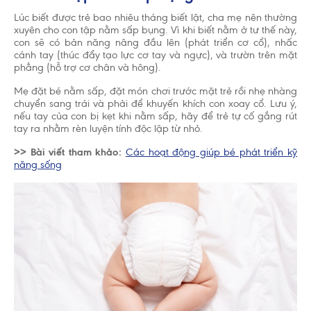
Lúc biết được trẻ bao nhiêu tháng biết lật, cha mẹ nên thường
xuyên cho con tập nằm sấp bụng. Vì khi biết nằm ở tư thế này,
con sẽ có bản năng nâng đầu lên (phát triển cơ cổ), nhấc
cánh tay (thúc đẩy tạo lực cơ tay và ngực), và trườn trên mặt
phẳng (hỗ trợ cơ chân và hông).
Mẹ đặt bé nằm sấp, đặt món chơi trước mặt trẻ rồi nhẹ nhàng
chuyển sang trái và phải để khuyến khích con xoay cổ. Lưu ý,
nếu tay của con bị kẹt khi nằm sấp, hãy để trẻ tự cố gắng rút
tay ra nhằm rèn luyện tính độc lập từ nhỏ.
>> Bài viết tham khảo:
Các hoạt động giúp bé phát triển kỹ
năng sống