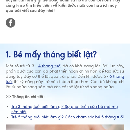
huynh cần lưu ý gì để đồng hành và hỗ trợ con tốt hơn? Hãy
cùng Friso tìm hiểu thêm về kiến thức nuôi con hữu ích này
qua bài viết sau đây nhé!
1. Bé mấy tháng biết lật?
Một số trẻ từ 3 -
4 tháng tuổi
đã có khả năng lật. Bởi lúc này,
phần dưới của con đã phát triển hoàn chỉnh hơn để tạo sức sử
dụng tay đẩy cơ thể lật qua trái phải. Đến khi được 5 -
6 tháng
tuổi
thì kỹ năng này trở nên thành thạo hơn. Các bé không chỉ
lật từ ngửa sang sấp mà còn có thể lật từ sấp sang ngửa.
>> Thông tin chi tiết:
Trẻ 3 tháng tuổi biết làm gì? Sự phát triển của bé mà mẹ
nên biết
Trẻ 5 tháng tuổi biết làm gì? Cách chăm sóc bé 5 tháng tuổi