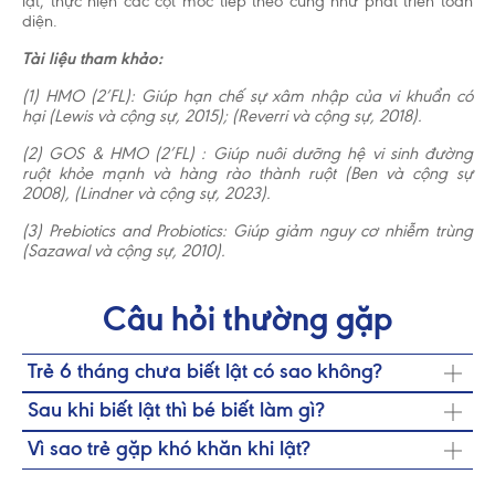
lật, thực hiện các cột mốc tiếp theo cũng như phát triển toàn
diện.
Tài liệu tham khảo:
(1) HMO (2’FL): Giúp hạn chế sự xâm nhập của vi khuẩn có
hại (Lewis và cộng sự, 2015); (Reverri và cộng sự, 2018).
(2) GOS & HMO (2’FL) : Giúp nuôi dưỡng hệ vi sinh đường
ruột khỏe mạnh và hàng rào thành ruột (Ben và cộng sự
2008), (Lindner và cộng sự, 2023).
(3) Prebiotics and Probiotics: Giúp giảm nguy cơ nhiễm trùng
(Sazawal và cộng sự, 2010).
Câu hỏi thường gặp
Trẻ 6 tháng chưa biết lật có sao không?
Thông thường là không đáng ngại vì nhiều bé có thể "trốn
Sau khi biết lật thì bé biết làm gì?
lẫy" để chuyển thẳng sang ngồi hoặc bò mà vẫn phát triển
Sau khi biết lật, các khối cơ của bé sẽ cứng cáp hơn để tiếp
khỏe mạnh. Tuy nhiên, nếu bước sang tháng thứ 7 bé vẫn
Vì sao trẻ gặp khó khăn khi lật?
tục chinh phục các cột mốc vận động tiếp theo. Bé sẽ bắt
chưa thể lật, cơ thể mềm nhão và không thể tự ngẩng đầu
Trẻ chậm lật chủ yếu do thừa cân làm cơ thể nặng nề, hoặc
đầu học cách giữ thăng bằng để ngồi vững (6 - 8 tháng),
khi nằm sấp, cha mẹ nên đưa con đi khám bác sĩ để kiểm
thiếu canxi và vitamin D khiến hệ xương cơ yếu ớt, không
sau đó tập trườn, bò và tiến tới giai đoạn vịn đứng, chập