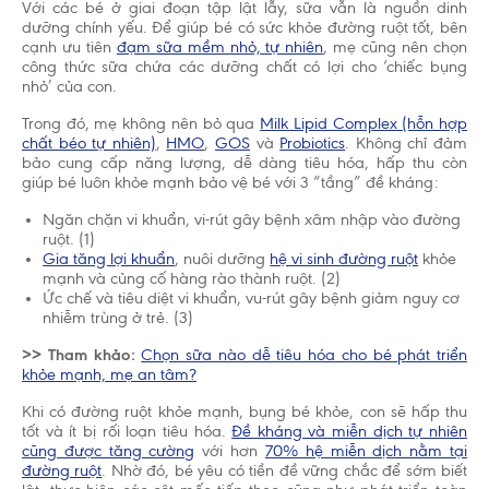
Với các bé ở giai đoạn tập lật lẫy, sữa vẫn là nguồn dinh
dưỡng chính yếu. Để giúp bé có sức khỏe đường ruột tốt, bên
cạnh ưu tiên
đạm sữa mềm nhỏ, tự nhiên
, mẹ cũng nên chọn
công thức sữa chứa các dưỡng chất có lợi cho ‘chiếc bụng
nhỏ’ của con.
Trong đó, mẹ không nên bỏ qua
Milk Lipid Complex (hỗn hợp
chất béo tự nhiên)
,
HMO
,
GOS
và
Probiotics
. Không chỉ đảm
bảo cung cấp năng lượng, dễ dàng tiêu hóa, hấp thu còn
giúp bé luôn khỏe mạnh bảo vệ bé với 3 “tầng” đề kháng:
Ngăn chặn vi khuẩn, vi-rút gây bệnh xâm nhập vào đường
ruột. (1)
Gia tăng lợi khuẩn
, nuôi dưỡng
hệ vi sinh đường ruột
khỏe
mạnh và củng cố hàng rào thành ruột. (2)
Ức chế và tiêu diệt vi khuẩn, vu-rút gây bệnh giảm nguy cơ
nhiễm trùng ở trẻ. (3)
>> Tham khảo:
Chọn sữa nào dễ tiêu hóa cho bé phát triển
khỏe mạnh, mẹ an tâm?
Khi có đường ruột khỏe mạnh, bụng bé khỏe, con sẽ hấp thu
tốt và ít bị rối loạn tiêu hóa.
Đề kháng và miễn dịch tự nhiên
cũng được tăng cường
với hơn
70% hệ miễn dịch nằm tại
đường ruột
. Nhờ đó, bé yêu có tiền đề vững chắc để sớm biết