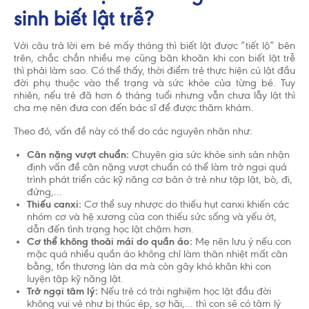
sinh biết lật trễ?
Với câu trả lời em bé mấy tháng thì biết lật được “tiết lộ” bên
trên, chắc chắn nhiều mẹ cũng băn khoăn khi con biết lật trễ
thì phải làm sao. Có thể thấy, thời điểm trẻ thực hiện cú lật đầu
đời phụ thuộc vào thể trạng và sức khỏe của từng bé. Tuy
nhiên, nếu trẻ đã hơn 6 tháng tuổi nhưng vẫn chưa lẫy lật thì
cha mẹ nên đưa con đến bác sĩ để được thăm khám.
Theo đó, vấn đề này có thể do các nguyên nhân như:
Cân nặng vượt chuẩn:
Chuyên gia sức khỏe sinh sản nhận
định vấn đề cân nặng vượt chuẩn có thể làm trở ngại quá
trình phát triển các kỹ năng cơ bản ở trẻ như tập lật, bò, đi,
đứng,...
Thiếu canxi:
Cơ thể suy nhược do thiếu hụt canxi khiến các
nhóm cơ và hệ xương của con thiếu sức sống và yếu ớt,
dẫn đến tình trạng học lật chậm hơn.
Cơ thể không thoải mái do quần áo:
Mẹ nên lưu ý nếu con
mặc quá nhiều quần áo không chỉ làm thân nhiệt mất cân
bằng, tổn thương làn da mà còn gây khó khăn khi con
luyện tập kỹ năng lật.
Trở ngại tâm lý:
Nếu trẻ có trải nghiệm học lật đầu đời
không vui vẻ như bị thúc ép, sợ hãi,... thì con sẽ có tâm lý