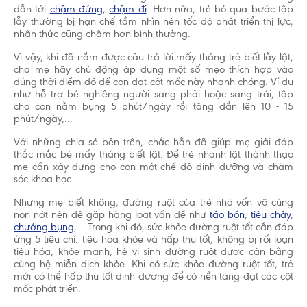
dẫn tới
chậm đứng
,
chậm đi
. Hơn nữa, trẻ bỏ qua bước tập
lẫy thường bị hạn chế tầm nhìn nên tốc độ phát triển thị lực,
nhận thức cũng chậm hơn bình thường.
Vì vậy, khi đã nắm được câu trả lời mấy tháng trẻ biết lẫy lật,
cha mẹ hãy chủ động áp dụng một số mẹo thích hợp vào
đúng thời điểm đó để con đạt cột mốc này nhanh chóng. Ví dụ
như hỗ trợ bé nghiêng người sang phải hoặc sang trái, tập
cho con nằm bụng 5 phút/ngày rồi tăng dần lên 10 - 15
phút/ngày,...
Với những chia sẻ bên trên, chắc hẳn đã giúp mẹ giải đáp
thắc mắc bé mấy tháng biết lật. Để trẻ nhanh lật thành thạo
mẹ cần xây dựng cho con một chế độ dinh dưỡng và chăm
sóc khoa học.
Nhưng mẹ biết không, đường ruột của trẻ nhỏ vốn vô cùng
non nớt nên dễ gặp hàng loạt vấn đề như
táo bón
,
tiêu chảy
,
chướng bụng
,... Trong khi đó, sức khỏe đường ruột tốt cần đáp
ứng 5 tiêu chí: tiêu hóa khỏe và hấp thu tốt, không bị rối loạn
tiêu hóa, khỏe mạnh, hệ vi sinh đường ruột được cân bằng
cùng hệ miễn dịch khỏe. Khi có sức khỏe đường ruột tốt, trẻ
mới có thể hấp thu tốt dinh dưỡng để có nền tảng đạt các cột
mốc phát triển.