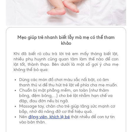
Mẹo giúp trẻ nhanh biết lẫy mà mẹ có thể tham
khảo
Khi đã biết rõ câu trả lời trẻ em mấy tháng biết lật,
nhiều phụ huynh cũng quan tâm làm thế nào để con
lật tốt, thành thạo. Bên dưới là một số gợi ý cha mẹ
không thể bỏ qua:
Dùng các món đồ chơi màu sắc nổi bật, có âm
thanh thú vị để thu hút trẻ lật về phía cha mẹ muốn.
Chuẩn bị mặt phẳng mềm, an toàn (như thảm
bông, đệm bông,...) cho bé lật nhằm hạn chế va
đập, đau đớn nếu bị ngã.
Massage tay, chân cho trẻ giúp tăng sức mạnh cơ
bắp, nhờ đó nâng đỡ cơ thể hiệu quả.
Nên
động viên, khích lệ bé
thật nhiều để con tự tin
vào bản thân.