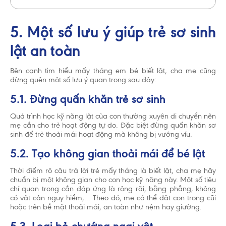
5. Một số lưu ý giúp trẻ sơ sinh
lật an toàn
Bên cạnh tìm hiểu mấy tháng em bé biết lật, cha mẹ cũng
đừng quên một số lưu ý quan trọng sau đây:
5.1. Đừng quấn khăn trẻ sơ sinh
Quá trình học kỹ năng lật của con thường xuyên di chuyển nên
mẹ cần cho trẻ hoạt động tự do. Đặc biệt đừng quấn khăn sơ
sinh để trẻ thoải mái hoạt động mà không bị vướng víu.
5.2. Tạo không gian thoải mái để bé lật
Thời điểm rõ câu trả lời trẻ mấy tháng là biết lật, cha mẹ hãy
chuẩn bị một không gian cho con học kỹ năng này. Một số tiêu
chí quan trọng cần đáp ứng là rộng rãi, bằng phẳng, không
có vật cản nguy hiểm,... Theo đó, mẹ có thể đặt con trong cũi
hoặc trên bề mặt thoải mái, an toàn như nệm hay giường.