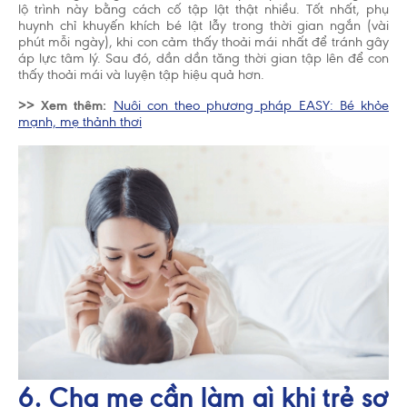
lộ trình này bằng cách cố tập lật thật nhiều. Tốt nhất, phụ
huynh chỉ khuyến khích bé lật lẫy trong thời gian ngắn (vài
phút mỗi ngày), khi con cảm thấy thoải mái nhất để tránh gây
áp lực tâm lý. Sau đó, dần dần tăng thời gian tập lên để con
thấy thoải mái và luyện tập hiệu quả hơn.
>> Xem thêm:
Nuôi con theo phương pháp EASY: Bé khỏe
mạnh, mẹ thảnh thơi
6. Cha mẹ cần làm gì khi trẻ sơ