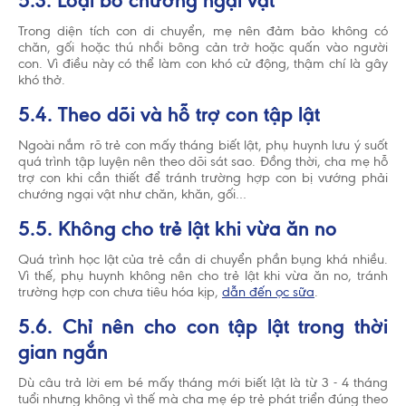
5.3. Loại bỏ chướng ngại vật
Trong diện tích con di chuyển, mẹ nên đảm bảo không có
chăn, gối hoặc thú nhồi bông cản trở hoặc quấn vào người
con. Vì điều này có thể làm con khó cử động, thậm chí là gây
khó thở.
5.4. Theo dõi và hỗ trợ con tập lật
Ngoài nắm rõ trẻ con mấy tháng biết lật, phụ huynh lưu ý suốt
quá trình tập luyện nên theo dõi sát sao. Đồng thời, cha mẹ hỗ
trợ con khi cần thiết để tránh trường hợp con bị vướng phải
chướng ngại vật như chăn, khăn, gối…
5.5. Không cho trẻ lật khi vừa ăn no
Quá trình học lật của trẻ cần di chuyển phần bụng khá nhiều.
Vì thế, phụ huynh không nên cho trẻ lật khi vừa ăn no, tránh
trường hợp con chưa tiêu hóa kịp,
dẫn đến ọc sữa
.
5.6. Chỉ nên cho con tập lật trong thời
gian ngắn
Dù câu trả lời em bé mấy tháng mới biết lật là từ 3 - 4 tháng
tuổi nhưng không vì thế mà cha mẹ ép trẻ phát triển đúng theo