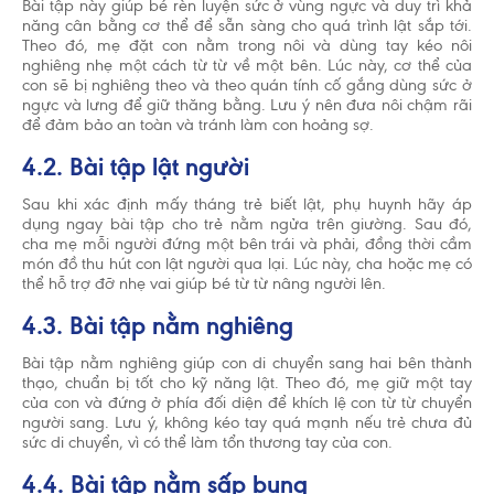
Bài tập này giúp bé rèn luyện sức ở vùng ngực và duy trì khả
năng cân bằng cơ thể để sẵn sàng cho quá trình lật sắp tới.
Theo đó, mẹ đặt con nằm trong nôi và dùng tay kéo nôi
nghiêng nhẹ một cách từ từ về một bên. Lúc này, cơ thể của
con sẽ bị nghiêng theo và theo quán tính cố gắng dùng sức ở
ngực và lưng để giữ thăng bằng. Lưu ý nên đưa nôi chậm rãi
để đảm bảo an toàn và tránh làm con hoảng sợ.
4.2. Bài tập lật người
Sau khi xác định mấy tháng trẻ biết lật, phụ huynh hãy áp
dụng ngay bài tập cho trẻ nằm ngửa trên giường. Sau đó,
cha mẹ mỗi người đứng một bên trái và phải, đồng thời cầm
món đồ thu hút con lật người qua lại. Lúc này, cha hoặc mẹ có
thể hỗ trợ đỡ nhẹ vai giúp bé từ từ nâng người lên.
4.3. Bài tập nằm nghiêng
Bài tập nằm nghiêng giúp con di chuyển sang hai bên thành
thạo, chuẩn bị tốt cho kỹ năng lật. Theo đó, mẹ giữ một tay
của con và đứng ở phía đối diện để khích lệ con từ từ chuyển
người sang. Lưu ý, không kéo tay quá mạnh nếu trẻ chưa đủ
sức di chuyển, vì có thể làm tổn thương tay của con.
4.4. Bài tập nằm sấp bụng