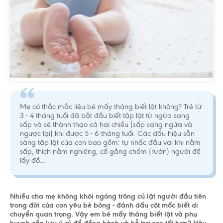
Mẹ có thắc mắc liệu bé mấy tháng biết lật không? Trẻ từ
3 - 4 tháng tuổi đã bắt đầu biết tập lật từ ngửa sang
sấp và sẽ thành thạo cả hai chiều (sấp sang ngửa và
ngược lại) khi được 5 - 6 tháng tuổi. Các dấu hiệu sẵn
sàng tập lật của con bao gồm: tự nhấc đầu vai khi nằm
sấp, thích nằm nghiêng, cố gắng chồm (rướn) người để
lấy đồ...
Nhiều cha mẹ không khỏi ngóng trông cú lật người đầu tiên
trong đời của con yêu bé bỏng - đánh dấu cột mốc biết di
chuyển quan trọng. Vậy em bé mấy tháng biết lật và phụ