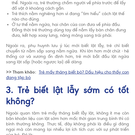
thể. Ngoài ra, trẻ thường chồm người về phía trước để lấy
đồ vật ở khoảng cách gần.
Trẻ thích nằm nghiêng hơn vì đang “tìm hiểu” cách lật thế
nào cho đúng.
Ở tư thế nằm ngửa, hai chân của con đưa về phía đầu.
Đồng thời trẻ thường dùng tay để nắm lấy bàn chân đung
đưa, kết hợp xoay lưng, nâng mông sang trái phải.
Ngoài ra, phụ huynh lưu ý lúc mới biết lật lẫy, trẻ chỉ biết
chuyển từ nằm sấp sang nằm ngửa. Khi lớn hơn một chút - hệ
thống cơ và xương ổn định hơn, trẻ mới bắt đầu lật ngửa
sang lật sấp (hoặc ngược lại) dễ dàng.
>> Tham khảo:
Trẻ mấy tháng biết bò? Dấu hiệu cho thấy con
đang tập bò
3. Trẻ biết lật lẫy sớm có tốt
không?
Ngoài quan tâm trẻ mấy tháng biết lẫy lật, không ít mẹ còn
băn khoăn liệu con lật sớm hơn mốc thời gian trung bình thì có
bình thường không. Thực tế, đây không phải là điều gì đáng
ngại mà còn mang lại nhiều lợi ích tích cực với sự phát triển
của bé. Đó là: