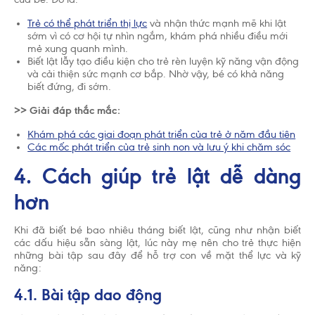
Trẻ có thể phát triển thị lực
và nhận thức mạnh mẽ khi lật
sớm vì có cơ hội tự nhìn ngắm, khám phá nhiều điều mới
Chấp nhận và đóng
mẻ xung quanh mình.
Biết lật lẫy tạo điều kiện cho trẻ rèn luyện kỹ năng vận động
và cải thiện sức mạnh cơ bắp. Nhờ vậy, bé có khả năng
biết đứng, đi sớm.
>> Giải đáp thắc mắc:
Tổ chức Y Tế Thế Giới (WHO) khuyến cáo nên nuôi
Khám phá các giai đoạn phát triển của trẻ ở năm đầu tiên
con bằng sữa mẹ cho đến khi trẻ được 2 tuổi. Cho
Các mốc phát triển của trẻ sinh non và lưu ý khi chăm sóc
trẻ bú bình hoặc dùng thức ăn, thức uống khác
trong 6 tháng đầu là không cần thiết và sẽ có ảnh
4. Cách giúp trẻ lật dễ dàng
hưởng không tốt đến việc nuôi con bằng sữa mẹ.
Sau sáu tháng tuổi, trẻ cần được cho ăn thức ăn bổ
hơn
sung phù hợp với lứa tuổi kết hợp với bú sữa mẹ
cho đến 2 tuổi. Hãy gặp bác sĩ để được tư vấn
trước khi quyết định dùng sản phẩm dinh dưỡng
Khi đã biết bé bao nhiêu tháng biết lật, cũng như nhận biết
công thức hoặc nếu bạn gặp vấn đề khi cho con
các dấu hiệu sẵn sàng lật, lúc này mẹ nên cho trẻ thực hiện
bú.
những bài tập sau đây để hỗ trợ con về mặt thể lực và kỹ
năng:
4.1. Bài tập dao động