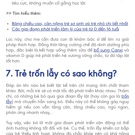
tiêu cực, không muốn cố gắng học lật.
>> Tìm hiểu thêm:
Bảng chiều cao, cân nặng trẻ sơ sinh và trẻ nhỏ chi tiết nhất
Các giai đoạn phát triển tâm lý của trẻ từ 0 đến 16 tuổi
Lúc này, cha mẹ cần đưa con đi khám bác sĩ để tìm ra giải
pháp thích hợp. Đồng thời tăng cường chế độ dinh dưỡng phù
hợp, đặc biệt là kết hợp uống thêm sữa để
bổ sung Canxi
và
vitamin D giúp trẻ phát triển hệ xương vững chắc, từ đó tập lật
tốt hơn.
7. Trẻ trốn lẫy có sao không?
Đáp án khi nào bé biết lật kể trên chỉ mang tính chất tham
khảo. Bởi, mỗi trẻ sẽ có một tốc độ phát triển khác nhau. Thậm
chí, có những bé bỏ qua giai đoạn lẫy lật (hay còn gọi là
trốn
lẫy
) mà chuyển hẳn sang bò. Điều này có thể không gây nguy
hiểm gì nếu con vẫn tăng cân, tăng chiều cao, ngủ ngon,
phản ứng nhanh nhạy,...
Tuy vậy, việc bỏ lỡ một giai đoạn phát triển vận động có thể
ảnh hưởng không tốt đối với bé. Cụ thể, trốn lẫy khiến cơ bắp
của trẻ thiếu linh hoạt, không đủ chắc khỏe nên có khả năng