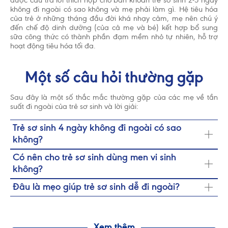
được câu trả lời thích hợp cho băn khoăn trẻ sơ sinh 2-5 ngày
không đi ngoài có sao không và mẹ phải làm gì. Hệ tiêu hóa
của trẻ ở những tháng đầu đời khá nhạy cảm, mẹ nên chú ý
đến chế độ dinh dưỡng (của cả mẹ và bé) kết hợp bổ sung
sữa công thức có thành phần đạm mềm nhỏ tự nhiên, hỗ trợ
hoạt động tiêu hóa tối đa.
Một số câu hỏi thường gặp
Sau đây là một số thắc mắc thường gặp của các mẹ về tần
suất đi ngoài của trẻ sơ sinh và lời giải:
Trẻ sơ sinh 4 ngày không đi ngoài có sao
không?
Nếu trẻ sinh đã 4 ngày không đi ngoài nhưng bụng không
Có nên cho trẻ sơ sinh dùng men vi sinh
bị căng cứng, vẫn tăng cân và ăn ngủ tốt thì mẹ nên theo
không?
dõi thêm. Ngược lại, nếu bé có kèm theo sốt, bỏ bú, khóc
nhiều,... thì mẹ nên đưa bé đến bác sĩ để được thăm khám.
Mẹ không nên tự ý cho trẻ sơ sinh dùng men vi sinh khi con
Đâu là mẹo giúp trẻ sơ sinh dễ đi ngoài?
ít đi ngoài. Thay vào đó, mẹ nên đưa bé đến gặp bác và
Nếu trẻ hơn 1 tháng tuổi 4 ngày không đi ngoài, mẹ có thể
chỉ cho con dùng thuốc hoặc thực phẩm chức năng được
điều chỉnh chế độ ăn uống của mình (uống nhiều nước và
chỉ định.
bổ sung chất xơ trong khẩu phần ăn). Đồng thời tăng cữ bú
và massage bụng để giúp trẻ dễ đi ngoài hơn.
Xem thêm