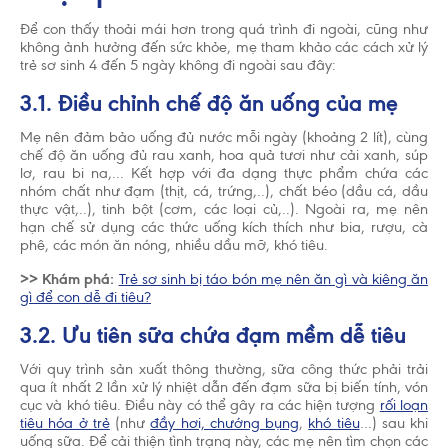
Để con thấy thoải mái hơn trong quá trình đi ngoài, cũng như
không ảnh hưởng đến sức khỏe, mẹ tham khảo các cách xử lý
trẻ sơ sinh 4 đến 5 ngày không đi ngoài sau đây:
3.1. Điều chỉnh chế độ ăn uống của mẹ
Mẹ nên đảm bảo uống đủ nước mỗi ngày (khoảng 2 lít), cùng
chế độ ăn uống đủ rau xanh, hoa quả tươi như cải xanh, súp
lơ, rau bi na,... Kết hợp với đa dạng thực phẩm chứa các
nhóm chất như đạm (thịt, cá, trứng,..), chất béo (dầu cá, dầu
thực vật,..), tinh bột (cơm, các loại củ,..). Ngoài ra, mẹ nên
hạn chế sử dụng các thức uống kích thích như bia, rượu, cà
phê, các món ăn nóng, nhiều dầu mỡ, khó tiêu.
>> Khám phá:
Trẻ sơ sinh bị táo bón mẹ nên ăn gì và kiêng ăn
gì để con dễ đi tiêu?
3.2. Ưu tiên sữa chứa đạm mềm dễ tiêu
Với quy trình sản xuất thông thường, sữa công thức phải trải
qua ít nhất 2 lần xử lý nhiệt dẫn đến đạm sữa bị biến tính, vón
cục và khó tiêu. Điều này có thể gây ra các hiện tượng
rối loạn
tiêu hóa ở trẻ
(như
đầy hơi, chướng bụng
,
khó tiêu
…) sau khi
uống sữa. Để cải thiện tình trạng này, các mẹ nên tìm chọn các