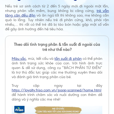
Nếu trẻ sơ sinh cách từ 2 đến 5 ngày mới đi ngoài một lần,
nhưng phân vẫn mềm, bụng không bị căng cứng,
trẻ vẫn
tăng cân đều đặn
và ăn ngủ tốt thì không sao, mẹ không cần
quá lo lắng. Tuy nhiên nếu trẻ đi phân cứng, khô, phải rặn
nhiều,... thì rất có thể trẻ đã bị táo bón hoặc gặp một số vấn
đề gây ảnh hưởng đến hệ tiêu hóa.
Theo dõi tình trạng phân & tần suất đi ngoài của
trẻ như thế nào?
Màu sắc
, mùi, kết cấu và
tần suất đi phân
có thể phản
ánh tình trạng sức khỏe của con. Với hình ảnh trực
quan & dễ sử dụng, công cụ “BÁCH PHÂN TỪ ĐIỂN”
là trợ thủ đắc lực giúp các mẹ thường xuyên theo dõi
và đánh giá tình trạng phân của bé.
Truy cập ngay tại đây
https://loyalty.friso.com.vn/poop-scanned/home.html
để hành trình chăm sóc và nuôi dưỡng con thêm dễ
dàng và ý nghĩa các mẹ nhé!