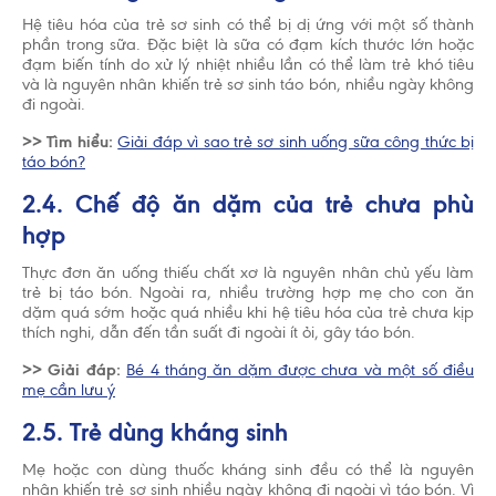
Hệ tiêu hóa của trẻ sơ sinh có thể bị dị ứng với một số thành
phần trong sữa. Đặc biệt là sữa có đạm kích thước lớn hoặc
đạm biến tính do xử lý nhiệt nhiều lần có thể làm trẻ khó tiêu
và là nguyên nhân khiến trẻ sơ sinh táo bón, nhiều ngày không
đi ngoài.
>> Tìm hiểu:
Giải đáp vì sao trẻ sơ sinh uống sữa công thức bị
táo bón?
2.4. Chế độ ăn dặm của trẻ chưa phù
hợp
Thực đơn ăn uống thiếu chất xơ là nguyên nhân chủ yếu làm
trẻ bị táo bón. Ngoài ra, nhiều trường hợp mẹ cho con ăn
dặm quá sớm hoặc quá nhiều khi hệ tiêu hóa của trẻ chưa kịp
thích nghi, dẫn đến tần suất đi ngoài ít ỏi, gây táo bón.
>> Giải đáp:
Bé 4 tháng ăn dặm được chưa và một số điều
mẹ cần lưu ý
2.5. Trẻ dùng kháng sinh
Mẹ hoặc con dùng thuốc kháng sinh đều có thể là nguyên
nhân khiến trẻ sơ sinh nhiều ngày không đi ngoài vì táo bón. Vì