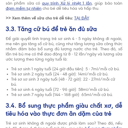
sản phẩm sữa có
quy trình Xử lý nhiệt 1 lần
, giúp bảo toàn
đạm mềm tự nhiên
cho bé dễ tiêu hóa và hấp thu.
>> Xem thêm về sữa cho trẻ dễ tiêu:
TẠI ĐÂY
.
3.3. Tăng cữ bú để trẻ ăn đủ sữa
Để giải quyết tình trạng trẻ sơ sinh 4 - 5 ngày không đi ngoài,
mẹ nên gia tăng số cữ bú, cũng như tăng lượng sữa công thức
nhằm đảm bảo bổ sung đủ lượng nước cho trẻ. Theo đó, số
lần trẻ bú mẹ có thể dao động từ 8 - 12 lần/ngày và lượng sữa
ước lượng theo từng ngày tuổi là:
Trẻ sơ sinh 1 ngày tuổi (24 giờ đầu tiên): 5 - 7ml/mỗi cữ bú.
Trẻ sơ sinh 2 ngày tuổi (24 - 48 giờ): 14ml/mỗi cữ bú.
Trẻ sơ sơ sinh 3 ngày tuổi (48 - 72 giờ): 22 - 27ml/mỗi cữ
bú.
Trẻ sơ sinh 4 ngày tuổi (72 - 96 giờ): 58ml/mỗi cữ bú.
Trẻ sơ sinh 7 ngày tuổi (144 – 168 giờ): 65ml/mỗi cữ bú.
3.4. Bổ sung thực phẩm giàu chất xơ, dễ
tiêu hóa vào thực đơn ăn dặm của trẻ
Trẻ sơ sinh không đi ngoài được phải làm sao? Theo đó, nếu