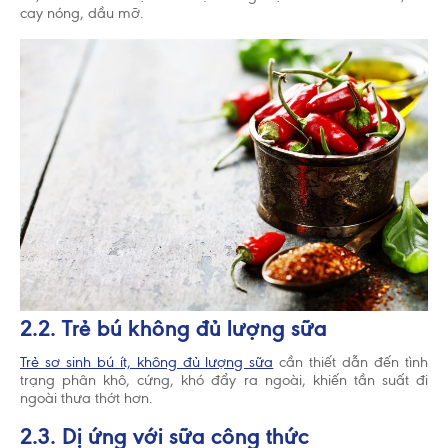
cay nóng, dầu mỡ.
Tổ chức Y Tế Thế Giới (WHO) khuyến cáo nên nuôi
con bằng sữa mẹ cho đến khi trẻ được 2 tuổi. Cho
trẻ bú bình hoặc dùng thức ăn, thức uống khác
trong 6 tháng đầu là không cần thiết và sẽ có ảnh
hưởng không tốt đến việc nuôi con bằng sữa mẹ.
Sau sáu tháng tuổi, trẻ cần được cho ăn thức ăn bổ
sung phù hợp với lứa tuổi kết hợp với bú sữa mẹ
cho đến 2 tuổi. Hãy gặp bác sĩ để được tư vấn
trước khi quyết định dùng sản phẩm dinh dưỡng
công thức hoặc nếu bạn gặp vấn đề khi cho con
bú.
2.2. Trẻ bú không đủ lượng sữa
Trẻ sơ sinh bú ít, không đủ lượng sữa
cần thiết dẫn đến tình
trạng phân khô, cứng, khó đẩy ra ngoài, khiến tần suất đi
ngoài thưa thớt hơn.
2.3. Dị ứng với sữa công thức