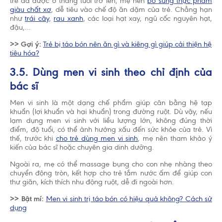
trẻ đã được 6 tháng tuổi trở lên, mẹ nên
bổ sung thực phẩm
giàu chất xơ
, dễ tiêu vào chế độ ăn dặm của trẻ. Chẳng hạn
như
trái cây
,
rau xanh
, các loại hạt xay, ngũ cốc nguyên hạt,
đậu,...
>> Gợi ý:
Trẻ bị táo bón nên ăn gì và kiêng gì giúp cải thiện hệ
tiêu hóa?
3.5. Dùng men vi sinh theo chỉ định của
bác sĩ
Men vi sinh là một dạng chế phẩm giúp cân bằng hệ tạp
khuẩn (lợi khuẩn và hại khuẩn) trong đường ruột. Dù vậy, nếu
lạm dụng men vi sinh với liều lượng lớn, không đúng thời
điểm, độ tuổi, có thể ảnh hưởng xấu đến sức khỏe của trẻ. Vì
thế, trước khi
cho trẻ dùng men vi sinh
, mẹ nên tham khảo ý
kiến của bác sĩ hoặc chuyên gia dinh dưỡng.
Ngoài ra, mẹ có thể massage bụng cho con nhẹ nhàng theo
chuyển động tròn, kết hợp cho trẻ tắm nước ấm để giúp con
thư giãn, kích thích nhu động ruột, dễ đi ngoài hơn.
>> Bật mí:
Men vi sinh trị táo bón có hiệu quả không? Cách sử
dụng