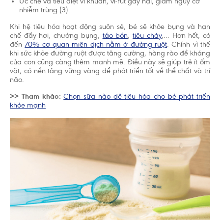
Ức chế và tiêu diệt vi khuẩn, vi-rút gây hại, giảm nguy cơ
nhiễm trùng (3).
Khi hệ tiêu hóa hoạt động suôn sẻ, bé sẽ khỏe bụng và hạn
chế đầy hơi, chướng bụng,
táo bón
,
tiêu chảy
,... Hơn hết, có
đến
70% cơ quan miễn dịch nằm ở đường ruột
. Chính vì thế
khi sức khỏe đường ruột được tăng cường, hàng rào đề kháng
của con cũng càng thêm mạnh mẽ. Điều này sẽ giúp trẻ ít ốm
vặt, có nền tảng vững vàng để phát triển tốt về thể chất và trí
não.
>> Tham khảo:
Chọn sữa nào dễ tiêu hóa cho bé phát triển
khỏe mạnh