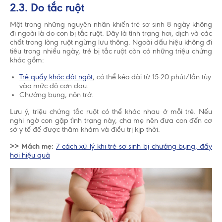
2.3. Do tắc ruột
Tổ chức Y Tế Thế Giới (WHO) khuyến cáo nên nuôi
con bằng sữa mẹ cho đến khi trẻ được 2 tuổi. Cho
Một trong những nguyên nhân khiến trẻ sơ sinh 8 ngày không
trẻ bú bình hoặc dùng thức ăn, thức uống khác
đi ngoài là do con bị tắc ruột. Đây là tình trạng hơi, dịch và các
trong 6 tháng đầu là không cần thiết và sẽ có ảnh
chất trong lòng ruột ngừng lưu thông. Ngoài dấu hiệu không đi
hưởng không tốt đến việc nuôi con bằng sữa mẹ.
tiêu trong nhiều ngày, trẻ bị tắc ruột còn có những triệu chứng
Sau sáu tháng tuổi, trẻ cần được cho ăn thức ăn bổ
khác gồm:
sung phù hợp với lứa tuổi kết hợp với bú sữa mẹ
Trẻ quấy khóc đột ngột
, có thể kéo dài từ 15-20 phút/lần tùy
cho đến 2 tuổi. Hãy gặp bác sĩ để được tư vấn
vào mức độ cơn đau.
trước khi quyết định dùng sản phẩm dinh dưỡng
Chướng bụng, nôn trớ.
công thức hoặc nếu bạn gặp vấn đề khi cho con
bú.
Lưu ý, triệu chứng tắc ruột có thể khác nhau ở mỗi trẻ. Nếu
nghi ngờ con gặp tình trạng này, cha mẹ nên đưa con đến cơ
sở y tế để được thăm khám và điều trị kịp thời.
>> Mách mẹ:
7 cách xử lý khi trẻ sơ sinh bị chướng bụng, đầy
hơi hiệu quả