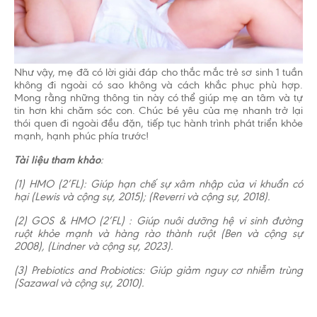
Như vậy, mẹ đã có lời giải đáp cho thắc mắc trẻ sơ sinh 1 tuần
không đi ngoài có sao không và cách khắc phục phù hợp.
Mong rằng những thông tin này có thể giúp mẹ an tâm và tự
tin hơn khi chăm sóc con. Chúc bé yêu của mẹ nhanh trở lại
thói quen đi ngoài đều đặn, tiếp tục hành trình phát triển khỏe
mạnh, hạnh phúc phía trước!
Tài liệu tham khảo
:
(1) HMO (2’FL): Giúp hạn chế sự xâm nhập của vi khuẩn có
hại (Lewis và cộng sự, 2015); (Reverri và cộng sự, 2018).
(2) GOS & HMO (2’FL) : Giúp nuôi dưỡng hệ vi sinh đường
ruột khỏe mạnh và hàng rào thành ruột (Ben và cộng sự
2008), (Lindner và cộng sự, 2023).
(3) Prebiotics and Probiotics: Giúp giảm nguy cơ nhiễm trùng
(Sazawal và cộng sự, 2010).