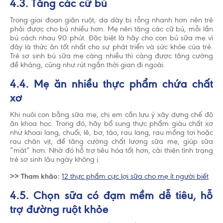
4.3. Tăng các cữ bú
Trong giai đoạn giãn ruột, dạ dày bị rỗng nhanh hơn nên trẻ
phải được cho bú nhiều hơn. Mẹ nên tăng các cữ bú, mỗi lần
bú cách nhau 90 phút. Đặc biệt là hãy cho con bú sữa mẹ vì
đây là thức ăn tốt nhất cho sự phát triển và sức khỏe của trẻ.
Trẻ sơ sinh bú sữa mẹ càng nhiều thì càng được tăng cường
đề kháng, cũng như rút ngắn thời gian đi ngoài.
4.4. Mẹ ăn nhiều thực phẩm chứa chất
xơ
Khi nuôi con bằng sữa mẹ, chị em cần lưu ý xây dựng chế độ
ăn khoa học. Trong đó, hãy bổ sung thực phẩm giàu chất xơ
như khoai lang, chuối, lê, bơ, táo, rau lang, rau mồng tơi hoặc
rau chân vịt, để tăng cường chất lượng sữa mẹ, giúp sữa
“mát” hơn. Nhờ đó hỗ trợ tiêu hóa tốt hơn, cải thiện tình trạng
trẻ sơ sinh lâu ngày không ị.
>> Tham khảo:
12 thực phẩm cực lợi sữa cho mẹ ít người biết
4.5. Chọn sữa có đạm mềm dễ tiêu, hỗ
trợ đường ruột khỏe