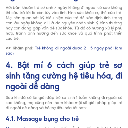
Với băn khoăn trẻ sơ sinh 7 ngày không đi ngoài có sao không
thì câu trả lời là còn tùy vào tình hình sức khỏe cụ thể của trẻ.
Mẹ nên quan sát kỹ biểu hiện của trẻ để xác định tình trạng
con lâu ngày không đi ị là do nguyên nhân sinh lý bình thường
hay con đang gặp vấn đề sức khỏe. Từ đó có hướng xử lý phù
hợp, tránh ảnh hưởng đến sức khỏe và quá trình phát triển
của trẻ.
>> Khám phá:
Trẻ không đi ngoài được 2 - 5 ngày phải làm
sao?
4. Bật mí 6 cách giúp trẻ sơ
sinh tăng cường hệ tiêu hóa, đi
ngoài dễ dàng
Sau khi đã có lời giải đáp trẻ sơ sinh 1 tuần không đi ngoài có
sao không, mẹ cũng nên tham khảo một số giải pháp giúp trẻ
đi ngoài dễ dàng và hỗ trợ tiêu hóa tốt hơn:
4.1. Massage bụng cho trẻ