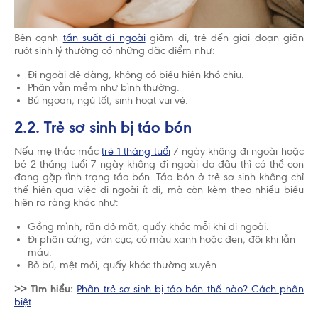
Bên cạnh
tần suất đi ngoài
giảm đi, trẻ đến giai đoạn giãn
ruột sinh lý thường có những đặc điểm như:
Đi ngoài dễ dàng, không có biểu hiện khó chịu.
Phân vẫn mềm như bình thường.
Bú ngoan, ngủ tốt, sinh hoạt vui vẻ.
2.2. Trẻ sơ sinh bị táo bón
Nếu mẹ thắc mắc
trẻ 1 tháng tuổi
7 ngày không đi ngoài hoặc
bé 2 tháng tuổi 7 ngày không đi ngoài do đâu thì có thể con
đang gặp tình trạng táo bón. Táo bón ở trẻ sơ sinh không chỉ
thể hiện qua việc đi ngoài ít đi, mà còn kèm theo nhiều biểu
hiện rõ ràng khác như:
Gồng mình, rặn đỏ mặt, quấy khóc mỗi khi đi ngoài.
Đi phân cứng, vón cục, có màu xanh hoặc đen, đôi khi lẫn
máu.
Chấp nhận và đóng
Bỏ bú, mệt mỏi, quấy khóc thường xuyên.
>> Tìm hiểu:
Phân trẻ sơ sinh bị táo bón thế nào? Cách phân
biệt