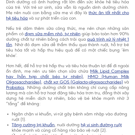
Dinh dưỡng có ảnh hưởng rất lớn đến sức khỏe hệ tiêu hóa
của trẻ. Với trẻ sơ sinh, sữa vẫn là nguồn dinh dưỡng chính.
Mẹ nên nuôi con bằng sữa mẹ vì đây là
thức ăn tốt nhất cho
hệ tiêu hóa
và sự phát triển của con.
Nếu trẻ dặm thêm sữa công thức, mẹ nên chọn những sản
phẩm có
đạm sữa mềm nhỏ, tự nhiên
giúp bảo toàn hơn 90%
dưỡng chất tự nhiên bằng cách trải qua
quá trình xử lý nhiệt 1
lần
. Nhờ đó đạm sữa dễ thẩm thấu qua thành ruột, hỗ trợ bé
tiêu hóa tốt và hấp thu hiệu quả để có một chiếc bụng ‘êm
khỏe’.
Hơn hết, để hỗ trợ trẻ hấp thu và tiêu hóa thuận lợi để đi ngoài
ổn định, mẹ nên ưu tiên chọn sữa chứa
Milk Lipid Complex
hay (hỗn hợp chất béo tự nhiên)
,
HMO (Human Milk
Oligosaccharides)
,
chất xơ GOS (Galacto-oligosaccharides)
và
Probiotics
. Những dưỡng chất trên không chỉ cung cấp năng
lượng mà còn hỗ trợ hoạt động tiêu hóa trơn tru, đồng thời xây
dựng hệ miễn dịch tự nhiên, bảo vệ bé khỏe mạnh nhờ 3
“tầng” đề kháng:
Ngăn chặn vi khuẩn, vi-rút gây bệnh xâm nhập vào đường
ruột (1).
Tăng cường lợi khuẩn
, nuôi dưỡng
hệ vi sinh đường ruột
khỏe mạnh và củng cố hàng rào bảo vệ ruột (2).