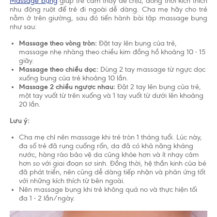
Massage bụng
giúp trẻ cảm thấy dễ chịu, đồng thời kích thích
nhu động ruột để trẻ đi ngoài dễ dàng. Cha mẹ hãy cho trẻ
nằm ở trên giường, sau đó tiến hành bài tập massage bụng
như sau:
Massage theo vòng tròn:
Đặt tay lên bụng của trẻ,
massage nhẹ nhàng theo chiều kim đồng hồ khoảng 10 - 15
giây.
Massage theo chiều dọc:
Dùng 2 tay massage từ ngực dọc
xuống bụng của trẻ khoảng 10 lần.
Massage 2 chiều ngược nhau:
Đặt 2 tay lên bụng của trẻ,
một tay vuốt từ trên xuống và 1 tay vuốt từ dưới lên khoảng
20 lần.
Lưu ý:
Cha mẹ chỉ nên massage khi trẻ tròn 1 tháng tuổi. Lúc này,
đa số trẻ đã rụng cuống rốn, da đã có khả năng kháng
nước, hàng rào bảo vệ da cũng khỏe hơn và ít nhạy cảm
hơn so với giai đoạn sơ sinh. Đồng thời, hệ thần kinh của bé
đã phát triển, nên cũng dễ dàng tiếp nhận và phản ứng tốt
với những kích thích từ bên ngoài.
Nên massage bụng khi trẻ không quá no và thực hiện tối
đa 1 - 2 lần/ngày.